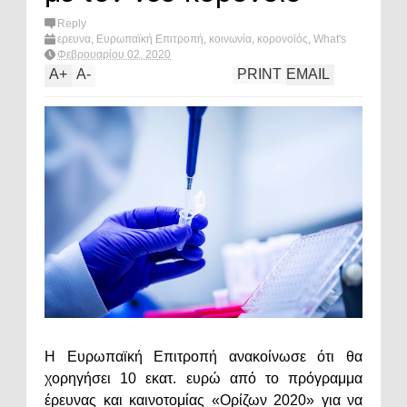
Reply
ερευνα
,
Ευρωπαϊκή Επιτροπή
,
κοινωνία
,
κορονοϊός
,
What's
hot?
Φεβρουαρίου 02, 2020
A
+
A
-
PRINT
EMAIL
Η Ευρωπαϊκή Επιτροπή ανακοίνωσε ότι θα
χορηγήσει 10 εκατ. ευρώ από το πρόγραμμα
έρευνας και καινοτομίας «Ορίζων 2020» για να