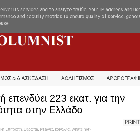
liver its services and to analyze traffic. Your IP address and us
rmance and security metrics to ensure quality of service, gene
buse.
ΣΜΟΣ & ΔΙΑΣΚΕΔΑΣΗ
ΑΘΛΗΤΙΣΜΟΣ
ΑΡΘΡΟΓΡΑΦΙ
 επενδύει 223 εκατ. για την
ότητα στην Ελλάδα
PRINT
κή Επιτροπή
,
Ευρώπη
,
ιντερνετ
,
κοινωνία
,
What's hot?