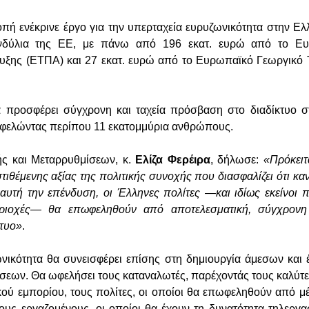
ή ενέκρινε έργο για την υπερταχεία ευρυζωνικότητα στην Ε
νδύλια της ΕΕ, με πάνω από 196 εκατ. ευρώ από το Ευ
υξης (ΕΤΠΑ) και 27 εκατ. ευρώ από το Ευρωπαϊκό Γεωργικό 
 προσφέρει σύγχρονη και ταχεία πρόσβαση στο διαδίκτυο σ
ωφελώντας περίπου 11 εκατομμύρια ανθρώπους.
ς και Μεταρρυθμίσεων, κ.
Ελίζα Φερέιρα
, δήλωσε:
«Πρόκειτ
ιθέμενης αξίας της πολιτικής συνοχής που διασφαλίζει ότι καν
αυτή την επένδυση, οι Έλληνες πολίτες —και ιδίως εκείνοι 
ριοχές— θα επωφεληθούν από αποτελεσματική, σύγχρονη 
τυο»
.
νικότητα θα συνεισφέρει επίσης στη δημιουργία άμεσων και
ρήσεων. Θα ωφελήσει τους καταναλωτές, παρέχοντάς τους καλύ
κού εμπορίου, τους πολίτες, οι οποίοι θα επωφεληθούν από μ
τους εργαζομένους, οι οποίοι θα έχουν τη δυνατότητα τηλεργα