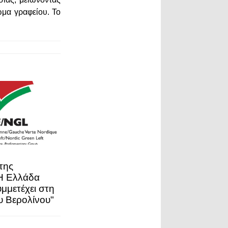
ωμα γραφείου. Το
της
"Η Ελλάδα
μμετέχει στη
υ Βερολίνου"