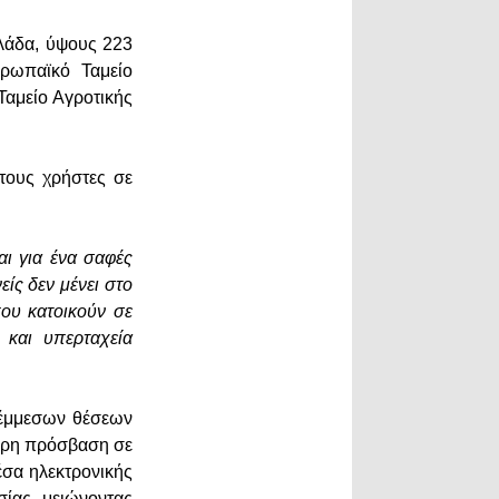
λλάδα, ύψους 223
ρωπαϊκό Ταμείο
Ταμείο Αγροτικής
τους χρήστες σε
αι για ένα σαφές
είς δεν μένει στο
που κατοικούν σε
και υπερταχεία
 έμμεσων θέσεων
τερη πρόσβαση σε
έσα ηλεκτρονικής
σίας, μειώνοντας