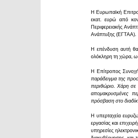
Η Ευρωπαϊκή Επιτροπ
εκατ. ευρώ από κο
Περιφερειακής Ανάπτ
Ανάπτυξης (ΕΓΤΑΑ).
Η επένδυση αυτή θα
ολόκληρη τη χώρα, 
Η Επίτροπος Συνοχή
παράδειγμα της προστ
περιθώριο. Χάρη σε 
απομακρυσμένες πε
πρόσβαση στο διαδίκ
Η υπερταχεία ευρυζω
εργασίας και επιχει
υπηρεσίες ηλεκτρονι
διακυβέρνησης, και 