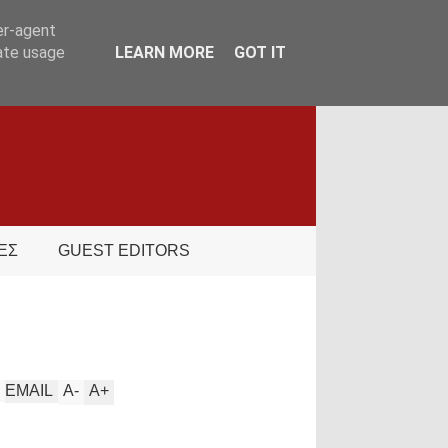
er-agent
rate usage
LEARN MORE
GOT IT
ΕΣ
GUEST EDITORS
EMAIL
A
-
A
+