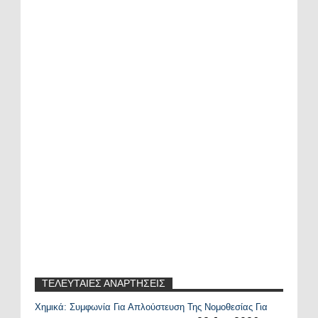
ΤΕΛΕΥΤΑΙΕΣ ΑΝΑΡΤΗΣΕΙΣ
Χημικά: Συμφωνία Για Απλούστευση Της Νομοθεσίας Για
Recent Posts Widget