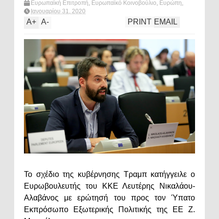
Ευρωπαϊκή Επιτροπή
,
Ευρωπαϊκό Κοινοβούλιο
,
Ευρώπη
,
Λευτερης Νικολαου-Αλαβανος
,
παλαιστινιακο
,
πολιτική
Ιανουαρίου 31, 2020
A
+
A
-
PRINT
EMAIL
Το σχέδιο της κυβέρνησης Τραμπ κατήγγειλε ο
Ευρωβουλευτής του ΚΚΕ Λευτέρης Νικαλάου-
Αλαβάνος με ερώτησή του προς τον Ύπατο
Εκπρόσωπο Εξωτερικής Πολιτικής της ΕΕ Ζ.