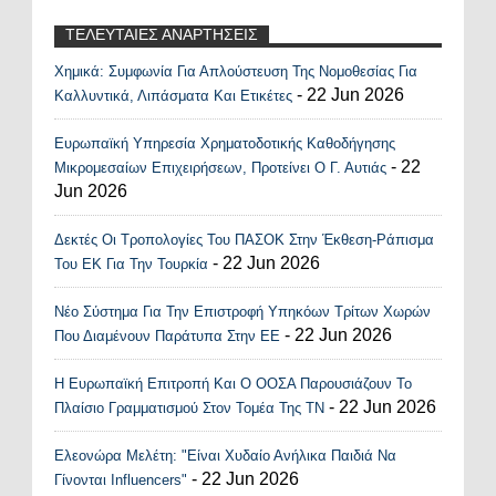
ΤΕΛΕΥΤΑΙΕΣ ΑΝΑΡΤΗΣΕΙΣ
Χημικά: Συμφωνία Για Απλούστευση Της Νομοθεσίας Για
Recent Posts Widget
- 22 Jun 2026
Καλλυντικά, Λιπάσματα Και Ετικέτες
Ευρωπαϊκή Υπηρεσία Χρηματοδοτικής Καθοδήγησης
- 22
Μικρομεσαίων Επιχειρήσεων, Προτείνει Ο Γ. Αυτιάς
Jun 2026
Δεκτές Οι Τροπολογίες Του ΠΑΣΟΚ Στην Έκθεση-Ράπισμα
- 22 Jun 2026
Του ΕΚ Για Την Τουρκία
Νέο Σύστημα Για Την Επιστροφή Υπηκόων Τρίτων Χωρών
- 22 Jun 2026
Που Διαμένουν Παράτυπα Στην ΕΕ
Η Ευρωπαϊκή Επιτροπή Και Ο ΟΟΣΑ Παρουσιάζουν Το
- 22 Jun 2026
Πλαίσιο Γραμματισμού Στον Τομέα Της ΤΝ
Ελεονώρα Μελέτη: "Είναι Χυδαίο Ανήλικα Παιδιά Να
- 22 Jun 2026
Γίνονται Influencers"