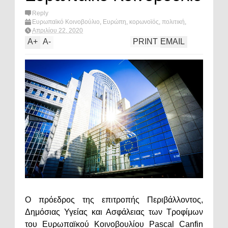
Reply
Ευρωπαϊκό Κοινοβούλιο
,
Ευρώπη
,
κορωνοϊός
,
πολιτική
,
υγεια
,
What's hot?
Απριλίου 22, 2020
A
+
A
-
PRINT
EMAIL
Ο πρόεδρος της επιτροπής Περιβάλλοντος,
Δημόσιας Υγείας και Ασφάλειας των Τροφίμων
του Ευρωπαϊκού Κοινοβουλίου Pascal Canfin