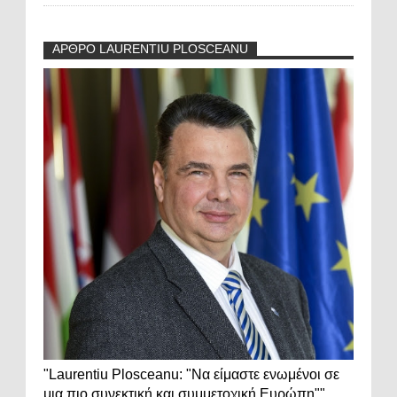
ΑΡΘΡΟ LAURENTIU PLOSCEANU
"Laurentiu Plosceanu: "Να είμαστε ενωμένοι σε
μια πιο συνεκτική και συμμετοχική Ευρώπη""