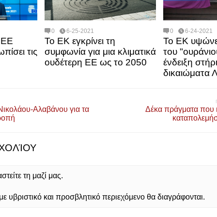
0
6-25-2021
0
6-24-2021
 ΕΕ
Το ΕΚ εγκρίνει τη
Το ΕΚ υψώνε
ωπίσει τις
συμφωνία για μια κλιματικά
του "ουράνιο
ουδέτερη ΕΕ ως το 2050
ένδειξη στήρ
δικαιώματα
ικολάου-Αλαβάνου για τα
Δέκα πράγματα που κ
ροπή
καταπολεμήσ
ΧΟΛΊΟΥ
τείτε τη μαζί μας.
 υβριστικό και προσβλητικό περιεχόμενο θα διαγράφονται.