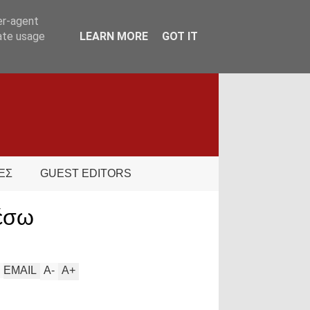
er-agent
rate usage
LEARN MORE
GOT IT
ΕΣ
GUEST EDITORS
μέσω
EMAIL
A
-
A
+