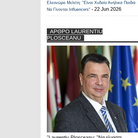
Ελεονώρα Μελέτη: "Είναι Χυδαίο Ανήλικα Παιδιά
- 22 Jun 2026
Να Γίνονται Influencers"
ΑΡΘΡΟ LAURENTIU
PLOSCEANU
"Laurentiu Plosceanu: "Να είμαστε