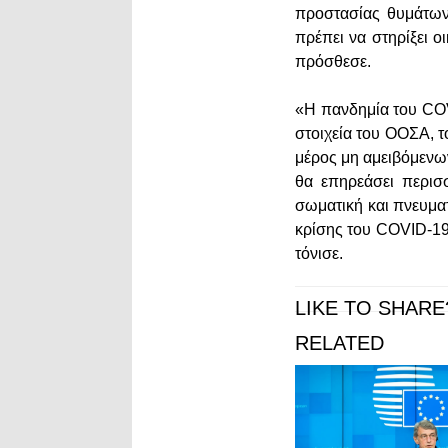
προστασίας θυμάτων 
πρέπει να στηρίξει 
πρόσθεσε.
«Η πανδημία του COV
στοιχεία του ΟΟΣΑ, τ
μέρος μη αμειβόμενων
θα επηρεάσει περισσ
σωματική και πνευματ
κρίσης του COVID-19
τόνισε.
LIKE TO SHARE
RELATED