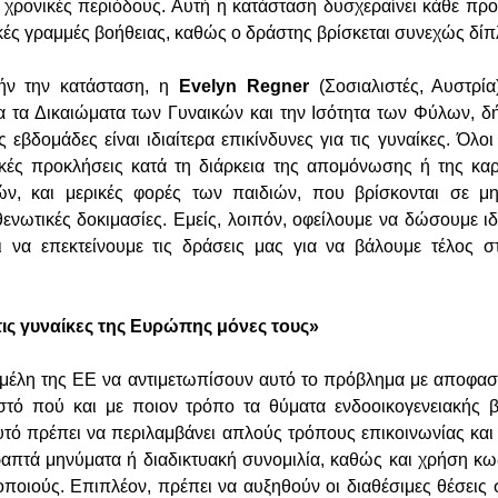
ς χρονικές περιόδους. Αυτή η κατάσταση δυσχεραίνει κάθε πρ
κές γραμμές βοήθειας, καθώς ο δράστης βρίσκεται συνεχώς δίπ
ήν την κατάσταση, η
Evelyn Regner
(Σοσιαλιστές, Αυστρία
α τα Δικαιώματα των Γυναικών και την Ισότητα των Φύλων, δ
ς εβδομάδες είναι ιδιαίτερα επικίνδυνες για τις γυναίκες. Όλο
κές προκλήσεις κατά τη διάρκεια της απομόνωσης ή της καρ
ών, και μερικές φορές των παιδιών, που βρίσκονται σε μ
θενωτικές δοκιμασίες. Εμείς, λοιπόν, οφείλουμε να δώσουμε ι
ι να επεκτείνουμε τις δράσεις μας για να βάλουμε τέλος σ
ις γυναίκες της Ευρώπης μόνες τους»
μέλη της ΕΕ να αντιμετωπίσουν αυτό το πρόβλημα με αποφασι
τό πού και με ποιον τρόπο τα θύματα ενδοοικογενειακής 
υτό πρέπει να περιλαμβάνει απλούς τρόπους επικοινωνίας κα
απτά μηνύματα ή διαδικτυακή συνομιλία, καθώς και χρήση κ
οποιούς. Επιπλέον, πρέπει να αυξηθούν οι διαθέσιμες θέσεις 