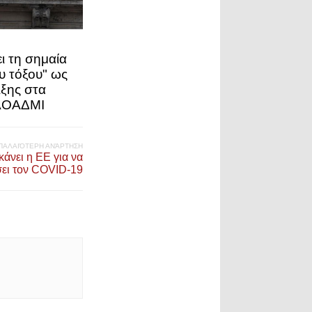
ι τη σημαία
υ τόξου" ως
ιξης στα
 ΛΟΑΔΜΙ
ΠΑΛΑΙΌΤΕΡΗ ΑΝΆΡΤΗΣΗ
άνει η ΕΕ για να
ει τον COVID-19