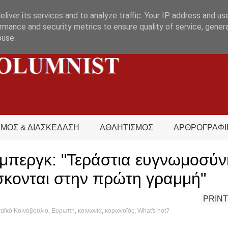
liver its services and to analyze traffic. Your IP address and us
rmance and security metrics to ensure quality of service, gene
buse.
ΣΜΟΣ & ΔΙΑΣΚΕΔΑΣΗ
ΑΘΛΗΤΙΣΜΟΣ
ΑΡΘΡΟΓΡΑΦΙ
εμπεργκ: "Τεράστια ευγνωμοσύν
σκονται στην πρώτη γραμμή"
PRINT
ϊκό Κοινοβούλιο
,
Ευρώπη
,
κοινωνία
,
κορωνοϊός
,
What's hot?