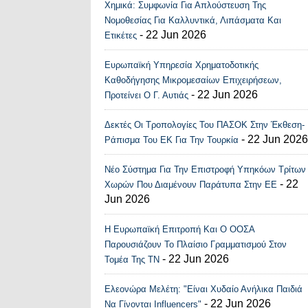
Χημικά: Συμφωνία Για Απλούστευση Της
Recent Posts Widge
Νομοθεσίας Για Καλλυντικά, Λιπάσματα Και
- 22 Jun 2026
Ετικέτες
Ευρωπαϊκή Υπηρεσία Χρηματοδοτικής
Καθοδήγησης Μικρομεσαίων Επιχειρήσεων,
- 22 Jun 2026
Προτείνει Ο Γ. Αυτιάς
Δεκτές Οι Τροπολογίες Του ΠΑΣΟΚ Στην Έκθεση-
- 22 Jun 2026
Ράπισμα Του ΕΚ Για Την Τουρκία
Νέο Σύστημα Για Την Επιστροφή Υπηκόων Τρίτων
- 22
Χωρών Που Διαμένουν Παράτυπα Στην ΕΕ
Jun 2026
Η Ευρωπαϊκή Επιτροπή Και Ο ΟΟΣΑ
Παρουσιάζουν Το Πλαίσιο Γραμματισμού Στον
- 22 Jun 2026
Τομέα Της ΤΝ
Ελεονώρα Μελέτη: "Είναι Χυδαίο Ανήλικα Παιδιά
- 22 Jun 2026
Να Γίνονται Influencers"