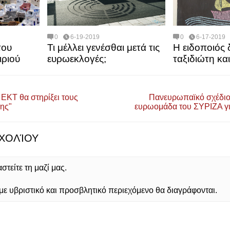
0
6-19-2019
0
6-17-2019
του
Τι μέλλει γενέσθαι μετά τις
Η ειδοποιός
ιριού
ευρωεκλογές;
ταξιδιώτη κα
 ΕΚΤ θα στηρίξει τους
Πανευρωπαϊκό σχέδιο
ης"
ευρωομάδα του ΣΥΡΙΖΑ γ
ΧΟΛΊΟΥ
τείτε τη μαζί μας.
 υβριστικό και προσβλητικό περιεχόμενο θα διαγράφονται.