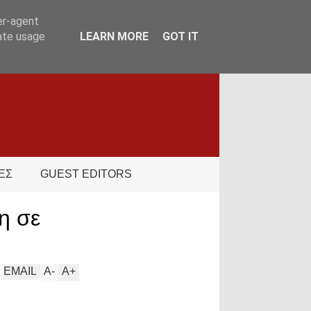
er-agent
rate usage
LEARN MORE
GOT IT
ΕΣ
GUEST EDITORS
η σε
EMAIL
A
-
A
+