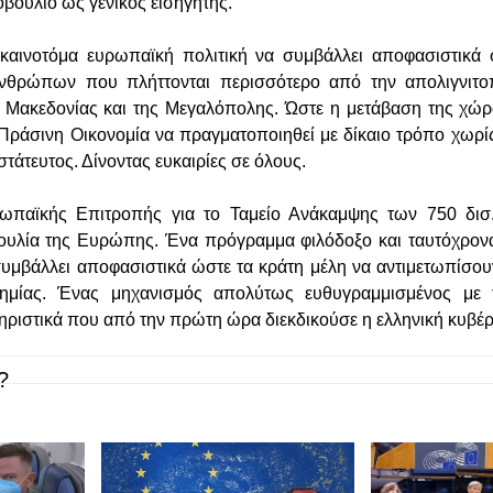
βούλιο ως γενικός εισηγητής.
 καινοτόμα ευρωπαϊκή πολιτική να συμβάλλει αποφασιστικά 
νθρώπων που πλήττονται περισσότερο από την απολιγνιτ
ς Μακεδονίας και της Μεγαλόπολης. Ώστε η μετάβαση της χώ
Πράσινη Οικονομία να πραγματοποιηθεί με δίκαιο τρόπο χωρίς 
τάτευτος. Δίνοντας ευκαιρίες σε όλους.
παϊκής Επιτροπής για το Ταμείο Ανάκαμψης των 750 δισ.
ουλία της Ευρώπης. Ένα πρόγραμμα φιλόδοξο και ταυτόχρονα
συμβάλλει αποφασιστικά ώστε τα κράτη μέλη να αντιμετωπίσουν
δημίας. Ένας μηχανισμός απολύτως ευθυγραμμισμένος με 
ηριστικά που από την πρώτη ώρα διεκδικούσε η ελληνική κυβέ
?