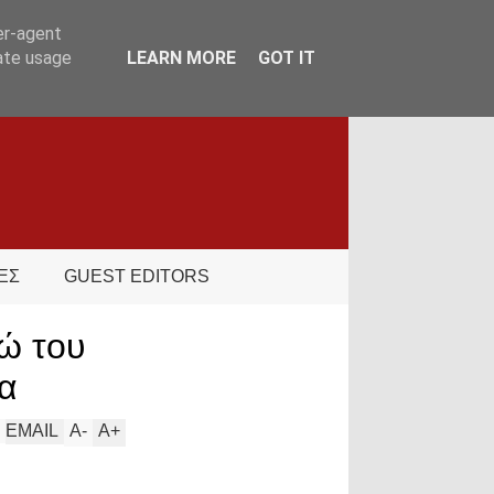
er-agent
rate usage
LEARN MORE
GOT IT
ΕΣ
GUEST EDITORS
ρώ του
δα
EMAIL
A
-
A
+