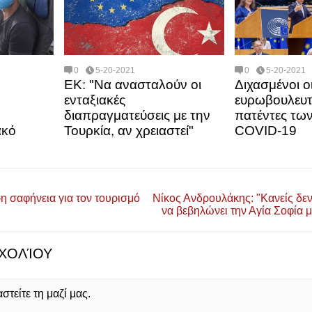
0
5-20-2021
0
5-20-2021
ΕΚ: "Να ανασταλούν οι
Διχασμένοι ο
ενταξιακές
ευρωβουλευτέ
ο
διαπραγματεύσεις με την
πατέντες τω
ακό
Τουρκία, αν χρειαστεί"
COVID-19
η σαφήνεια για τον τουρισμό
Νίκος Ανδρουλάκης: "Κανείς δεν
να βεβηλώνει την Αγία Σοφία με
ΧΟΛΊΟΥ
τείτε τη μαζί μας.