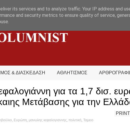
liver its services and to analyze traffic. Your IP address and us
rmance and security metrics to ensure quality of service, gene
buse.
ΣΜΟΣ & ΔΙΑΣΚΕΔΑΣΗ
ΑΘΛΗΤΙΣΜΟΣ
ΑΡΘΡΟΓΡΑΦΙ
φαλογιάννη για τα 1,7 δισ. ευ
ίκαιης Μετάβασης για την Ελλά
PRINT
οβούλιο
,
Ευρώπη
,
μανωλης κεφαλογιαννης
,
πολιτική
,
Ταμειο
s hot?