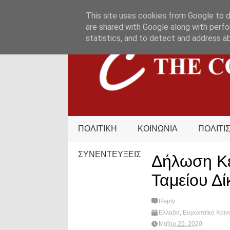
HOME
ΟΡΟΙ ΧΡΗΣΗΣ
ΕΠΙΚΟΙΝΩΝΙΑ
This site uses cookies from Google to de
are shared with Google along with perfo
statistics, and to detect and address a
ΠΟΛΙΤΙΚΗ
ΚΟΙΝΩΝΙΑ
ΠΟΛΙΤΙ
ΣΥΝΕΝΤΕΥΞΕΙΣ
Δήλωση Κε
Ταμείου Δ
Reply
Ελλαδα
,
Ευρωπαϊκό Κοιν
Δικαιης Μετάβασης
,
What'
Μαΐου 29, 2020