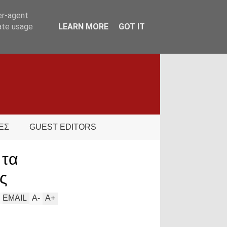
er-agent
rate usage
LEARN MORE
GOT IT
ΕΣ
GUEST EDITORS
 τα
ς
EMAIL
A
-
A
+