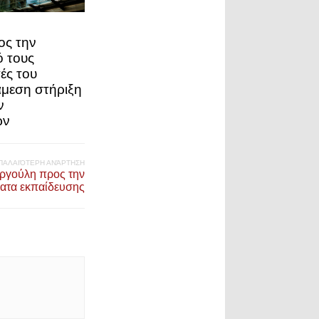
ος την
ό τους
ές του
μεση στήριξη
ν
ων
ΠΑΛΑΙΌΤΕΡΗ ΑΝΆΡΤΗΣΗ
ργούλη προς την
ματα εκπαίδευσης