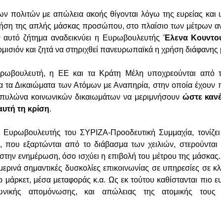
ων πολιτών με απώλεια ακοής θίγονται λόγω της ευρείας και
ήση της απλής μάσκας προσώπου, στο πλαίσιο των μέτρων αν
ον αυτό ζήτημα αναδεικνύει η Ευρωβουλευτής
Έλενα Κουντο
ομισιόν και ζητά να στηριχθεί πανευρωπαϊκά η χρήση διάφανης
ρωβουλευτή, η ΕΕ και τα Κράτη Μέλη υποχρεούνται από 
 τα Δικαιώματα των Ατόμων με Αναπηρία, στην οποία έχουν 
πυλώνα κοινωνικών δικαιωμάτων να μεριμνήσουν
ώστε κανέ
αυτή τη κρίση
.
 Ευρωβουλευτής του ΣΥΡΙΖΑ-Προοδευτική Συμμαχία, τονίζει 
 που εξαρτώνται από το διάβασμα των χειλιών, στερούνται 
στην ενημέρωση, όσο ισχύει η επιβολή του μέτρου της μάσκας
μερινά σημαντικές δυσκολίες επικοινωνίας σε υπηρεσίες σε κ
 μάρκετ, μέσα μεταφοράς κ.α. Ως εκ τούτου καθίστανται πιο ε
ωνικής απομόνωσης, και απώλειας της ατομικής τους 