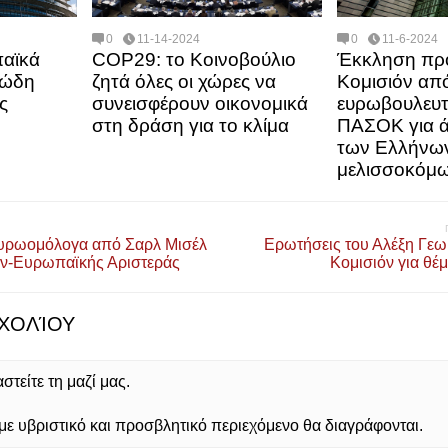
0
11-14-2024
0
11-6-2024
παϊκά
COP29: το Κοινοβούλιο
Έκκληση πρ
ιώδη
ζητά όλες οι χώρες να
Κομισιόν απ
ς
συνεισφέρουν οικονομικά
ευρωβουλευτ
στη δράση για το κλίμα
ΠΑΣΟΚ για ά
των Ελλήνω
μελισσοκόμ
ευρωομόλογα από Σαρλ Μισέλ
Ερωτήσεις του Αλέξη Γεω
ν-Ευρωπαϊκής Αριστεράς
Κομισιόν για θέ
ΧΟΛΊΟΥ
τείτε τη μαζί μας.
 υβριστικό και προσβλητικό περιεχόμενο θα διαγράφονται.