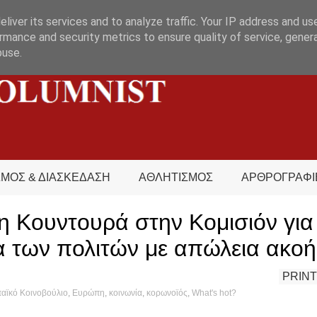
liver its services and to analyze traffic. Your IP address and us
rmance and security metrics to ensure quality of service, gene
buse.
ΣΜΟΣ & ΔΙΑΣΚΕΔΑΣΗ
ΑΘΛΗΤΙΣΜΟΣ
ΑΡΘΡΟΓΡΑΦΙ
 Κουντουρά στην Κομισιόν για
α των πολιτών με απώλεια ακοή
PRINT
αϊκό Κοινοβούλιο
,
Ευρώπη
,
κοινωνία
,
κορωνοϊός
,
What's hot?