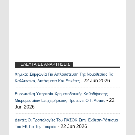
ΤΕΛΕΥΤΑΙΕΣ ΑΝΑΡΤΗΣΕΙΣ
Χημικά: Συμφωνία Για Απλούστευση Της Νομοθεσίας Για
Recent Posts Widget
- 22 Jun 2026
Καλλυντικά, Λιπάσματα Και Ετικέτες
Ευρωπαϊκή Υπηρεσία Χρηματοδοτικής Καθοδήγησης
- 22
Μικρομεσαίων Επιχειρήσεων, Προτείνει Ο Γ. Αυτιάς
Jun 2026
Δεκτές Οι Τροπολογίες Του ΠΑΣΟΚ Στην Έκθεση-Ράπισμα
- 22 Jun 2026
Του ΕΚ Για Την Τουρκία