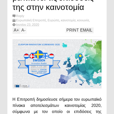
της στην καινοτομία
Reply
Ευρωπαϊκή Επιτροπή
,
Ευρώπη
,
καινοτομία
,
κοινωνία
,
What's hot?
Ιουνίου 23, 2020
A
+
A
-
PRINT
EMAIL
Η Επιτροπή δημοσίευσε σήμερα τον ευρωπαϊκό
πίνακα αποτελεσμάτων καινοτομίας 2020,
σύμφωνα με τον οποίο οι επιδόσεις της