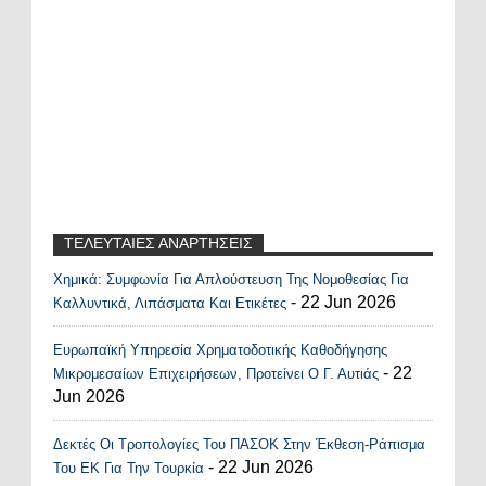
ΤΕΛΕΥΤΑΙΕΣ ΑΝΑΡΤΗΣΕΙΣ
Χημικά: Συμφωνία Για Απλούστευση Της Νομοθεσίας Για
Recent Posts Widget
- 22 Jun 2026
Καλλυντικά, Λιπάσματα Και Ετικέτες
Ευρωπαϊκή Υπηρεσία Χρηματοδοτικής Καθοδήγησης
- 22
Μικρομεσαίων Επιχειρήσεων, Προτείνει Ο Γ. Αυτιάς
Jun 2026
Δεκτές Οι Τροπολογίες Του ΠΑΣΟΚ Στην Έκθεση-Ράπισμα
- 22 Jun 2026
Του ΕΚ Για Την Τουρκία