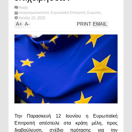
Reply
επιχειρηματικοτητα
,
Ευρωπαϊκή Επιτροπή
,
Ευρώπη
,
οικονομία
,
πολιτική
,
What's hot?
Ιουνίου 15, 2020
A
+
A
-
PRINT
EMAIL
Την Παρασκευή 12 Ιουνίου η Ευρωπαϊκή
Επιτροπή απέστειλε στα κράτη μέλη, προς
διαβούλευση, σχέδιο πρότασης για την