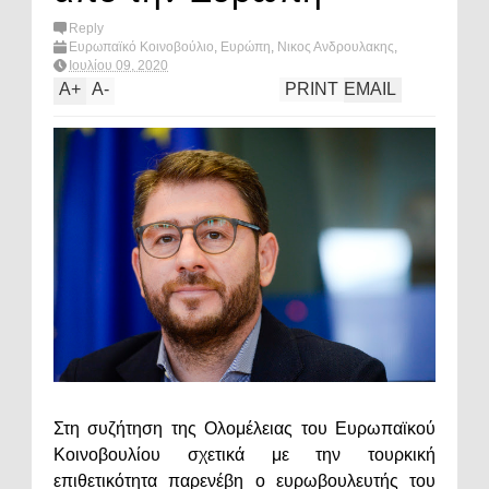
Reply
Ευρωπαϊκό Κοινοβούλιο
,
Ευρώπη
,
Νικος Ανδρουλακης
,
πολιτική
,
Τουρκία
,
What's hot?
Ιουλίου 09, 2020
A
+
A
-
PRINT
EMAIL
Στη συζήτηση της Ολομέλειας του Ευρωπαϊκού
Κοινοβουλίου σχετικά με την τουρκική
επιθετικότητα παρενέβη ο ευρωβουλευτής του