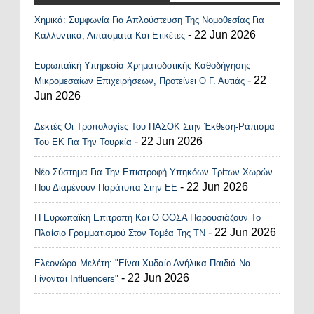
Χημικά: Συμφωνία Για Απλούστευση Της Νομοθεσίας Για
Recent Posts Widget
- 22 Jun 2026
Καλλυντικά, Λιπάσματα Και Ετικέτες
Ευρωπαϊκή Υπηρεσία Χρηματοδοτικής Καθοδήγησης
- 22
Μικρομεσαίων Επιχειρήσεων, Προτείνει Ο Γ. Αυτιάς
Jun 2026
Δεκτές Οι Τροπολογίες Του ΠΑΣΟΚ Στην Έκθεση-Ράπισμα
- 22 Jun 2026
Του ΕΚ Για Την Τουρκία
Νέο Σύστημα Για Την Επιστροφή Υπηκόων Τρίτων Χωρών
- 22 Jun 2026
Που Διαμένουν Παράτυπα Στην ΕΕ
Η Ευρωπαϊκή Επιτροπή Και Ο ΟΟΣΑ Παρουσιάζουν Το
- 22 Jun 2026
Πλαίσιο Γραμματισμού Στον Τομέα Της ΤΝ
Ελεονώρα Μελέτη: "Είναι Χυδαίο Ανήλικα Παιδιά Να
- 22 Jun 2026
Γίνονται Influencers"