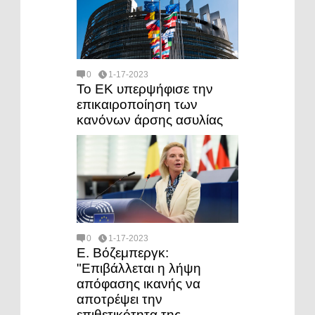
0
1-17-2023
Το ΕΚ υπερψήφισε την
επικαιροποίηση των
κανόνων άρσης ασυλίας
0
1-17-2023
Ε. Βόζεμπεργκ:
"Επιβάλλεται η λήψη
απόφασης ικανής να
αποτρέψει την
επιθετικότητα της