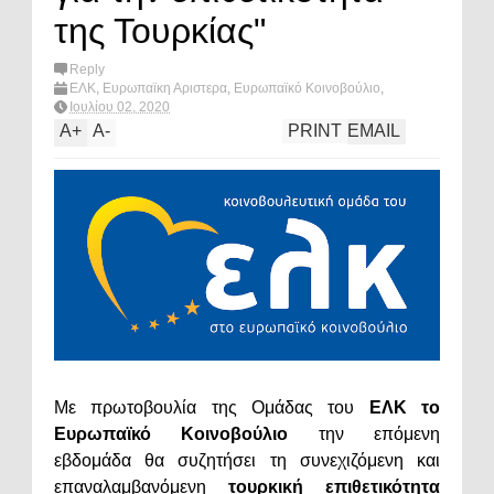
της Τουρκίας"
Reply
ΕΛΚ
,
Ευρωπαϊκη Αριστερα
,
Ευρωπαϊκό Κοινοβούλιο
,
Ευρώπη
,
Ευρωσοσιαλιστες
,
πολιτική
,
Τουρκια
,
What's hot?
Ιουλίου 02, 2020
A
+
A
-
PRINT
EMAIL
Με πρωτοβουλία της Ομάδας του
ΕΛΚ το
Ευρωπαϊκό Κοινοβούλιο
την επόμενη
εβδομάδα θα συζητήσει τη συνεχιζόμενη και
επαναλαμβανόμενη
τουρκική επιθετικότητα