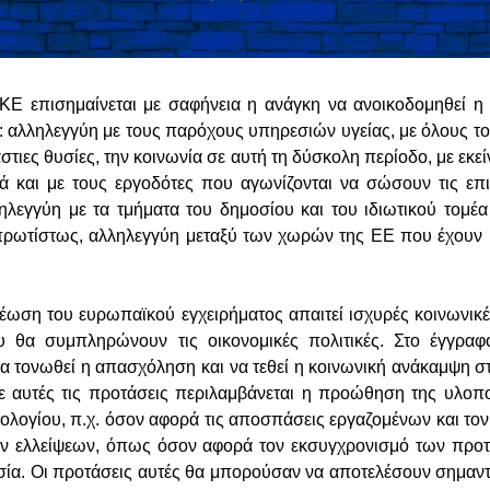
Ε επισημαίνεται με σαφήνεια η ανάγκη να ανοικοδομηθεί η 
: αλληλεγγύη με τους παρόχους υπηρεσιών υγείας, με όλους τ
άστιες θυσίες, την κοινωνία σε αυτή τη δύσκολη περίοδο, με εκ
λά και με τους εργοδότες που αγωνίζονται να σώσουν τις επιχ
ληλεγγύη με τα τμήματα του δημοσίου και του ιδιωτικού τομέα
 πρωτίστως, αλληλεγγύη μεταξύ των χωρών της ΕΕ που έχουν 
.
έωση του ευρωπαϊκού εγχειρήματος απαιτεί ισχυρές κοινωνικέ
υ θα συμπληρώνουν τις οικονομικές πολιτικές. Στο έγγραφ
α τονωθεί η απασχόληση και να τεθεί η κοινωνική ανάκαμψη στ
ε αυτές τις προτάσεις περιλαμβάνεται η προώθηση της υλοπ
ολογίου, π.χ. όσον αφορά τις αποσπάσεις εργαζομένων και τον
ων ελλείψεων, όπως όσον αφορά τον εκσυγχρονισμό των προτ
σία. Οι προτάσεις αυτές θα μπορούσαν να αποτελέσουν σημαν