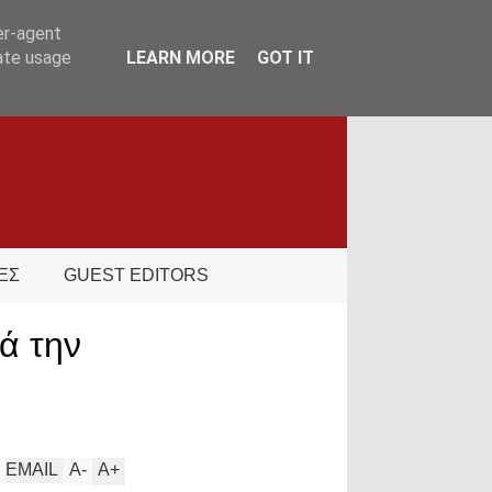
er-agent
rate usage
LEARN MORE
GOT IT
ΕΣ
GUEST EDITORS
ά την
EMAIL
A
-
A
+