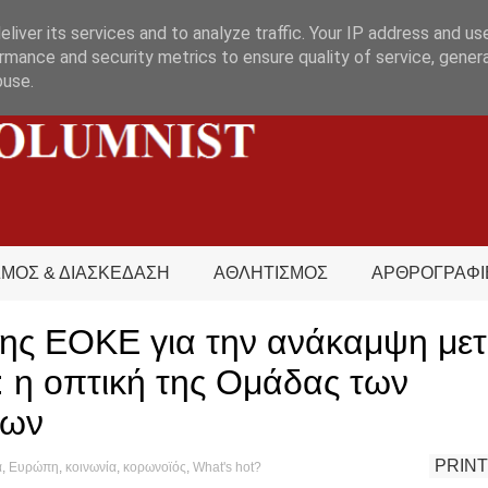
liver its services and to analyze traffic. Your IP address and us
rmance and security metrics to ensure quality of service, gene
buse.
ΣΜΟΣ & ΔΙΑΣΚΕΔΑΣΗ
ΑΘΛΗΤΙΣΜΟΣ
ΑΡΘΡΟΓΡΑΦΙ
ης ΕΟΚΕ για την ανάκαμψη μετ
 η οπτική της Ομάδας των
νων
PRINT
α
,
Ευρώπη
,
κοινωνία
,
κορωνοϊός
,
What's hot?