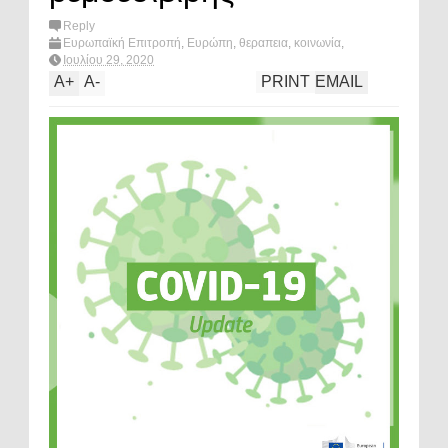
Reply
Ευρωπαϊκή Επιτροπή
,
Ευρώπη
,
θεραπεια
,
κοινωνία
,
κορωνοϊός
,
ρεμδεσιβίρη
,
What's hot?
Ιουλίου 29, 2020
A
+
A
-
PRINT
EMAIL