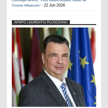
Ελεονώρα Μελέτη: "Είναι Χυδαίο Ανήλικα Παιδιά Να
- 22 Jun 2026
Γίνονται Influencers"
ΑΡΘΡΟ LAURENTIU PLOSCEANU