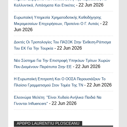
Recent Posts Widget
- 22 Jun 2026
Καλλυντικά, Λιπάσματα Και Ετικέτες
Ευρωπαϊκή Υπηρεσία Χρηματοδοτικής Καθοδήγησης
- 22
Μικρομεσαίων Επιχειρήσεων, Προτείνει Ο Γ. Αυτιάς
Jun 2026
Δεκτές Οι Τροπολογίες Του ΠΑΣΟΚ Στην Έκθεση-Ράπισμα
- 22 Jun 2026
Του ΕΚ Για Την Τουρκία
Νέο Σύστημα Για Την Επιστροφή Υπηκόων Τρίτων Χωρών
- 22 Jun 2026
Που Διαμένουν Παράτυπα Στην ΕΕ
Η Ευρωπαϊκή Επιτροπή Και Ο ΟΟΣΑ Παρουσιάζουν Το
- 22 Jun 2026
Πλαίσιο Γραμματισμού Στον Τομέα Της ΤΝ
Ελεονώρα Μελέτη: "Είναι Χυδαίο Ανήλικα Παιδιά Να
- 22 Jun 2026
Γίνονται Influencers"
ΑΡΘΡΟ LAURENTIU PLOSCEANU