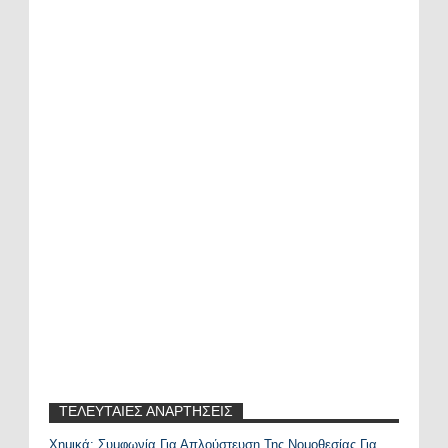
ΤΕΛΕΥΤΑΙΕΣ ΑΝΑΡΤΗΣΕΙΣ
Χημικά: Συμφωνία Για Απλούστευση Της Νομοθεσίας Για