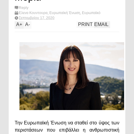
Reply
Ελενα Κουντουρα
,
Ευρωπαϊκή Ένωση
,
Ευρωπαϊκό
Κοινοβούλιο
,
Ευρώπη
,
Μορια
,
πολιτική
,
What's hot?
Σεπτεμβρίου 17, 2020
A
+
A
-
PRINT
EMAIL
Την Ευρωπαϊκή Ένωση να σταθεί στο ύψος των
περιστάσεων που επιβάλλει η ανθρωπιστική