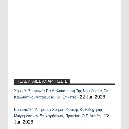
ΤΕΛΕΥΤΑΙΕΣ ΑΝΑΡΤΗΣΕΙΣ
Χημικά: Συμφωνία Για Απλούστευση Της Νομοθεσίας Για
Recent Posts Widget
- 22 Jun 2026
Καλλυντικά, Λιπάσματα Και Ετικέτες
Ευρωπαϊκή Υπηρεσία Χρηματοδοτικής Καθοδήγησης
- 22
Μικρομεσαίων Επιχειρήσεων, Προτείνει Ο Γ. Αυτιάς
Jun 2026