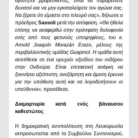
αγαπητοί βραβευθέντες, είναι να παραμείνετε
δυνατοί και να μην εγκαταλείψετε τον αγώνα σας.
Να ξέρετε ότι είμαστε στο πλευρό σας»
, δήλωσε ο
πρόεδρος
Sassoli
μετά την απόφαση.
«Θα ήθελα
επίσης να αναφερθώ στην πρόσφατη δολοφονία
ενός από τους φετινούς υποψηφίους, του κ.
Arnold Joaquín Morazán Erazo, μέλους της
περιβαλλοντικής ομάδας Guapinol. Η ομάδα αυτή
αντιτίθεται σε ένα ορυχείο οξειδίου του σιδήρου
στην Ονδούρα. Είναι επιτακτική ανάγκη να
ξεκινήσει αξιόπιστη, ανεξάρτητη και άμεση έρευνα
για την υπόθεση αυτή και να λογοδοτήσουν οι
υπεύθυνοι»
, προσέθεσε.
Διαμαρτυρία κατά ενός βάναυσου
καθεστώτος
Η δημοκρατική αντιπολίτευση στη Λευκορωσία
εκπροσωπείται από το Συμβούλιο Συντονισμού,