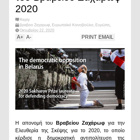
2020
Reply
βραβειο Ζαχαρωφ
,
Ευρωπαϊκό Κοινοβούλιο
,
Ευρώπη
,
Λευκορωσία
,
πολιτική
,
What's hot?
Οκτωβρίου 22, 2020
A
+
A
-
PRINT
EMAIL
Η απονομή του
Βραβείου Ζαχάρωφ
για την
Ελευθερία της Σκέψης για το 2020, το οποίο
κέρδισε η δημοκρατική αντιπολίτευση της