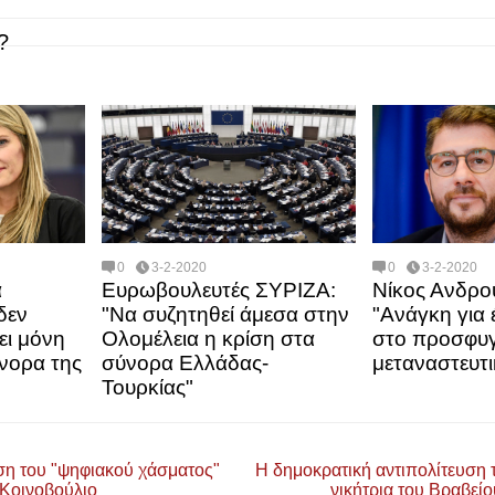
?
0
3-2-2020
0
3-2-2020
α
Ευρωβουλευτές ΣΥΡΙΖΑ:
Νίκος Ανδρο
δεν
"Να συζητηθεί άμεσα στην
"Ανάγκη για 
ει μόνη
Ολομέλεια η κρίση στα
στο προσφυγ
νορα της
σύνορα Ελλάδας-
μεταναστευτι
Τουρκίας"
ση του "ψηφιακού χάσματος"
Η δημοκρατική αντιπολίτευση
ο Κοινοβούλιο
νικήτρια του Βραβε