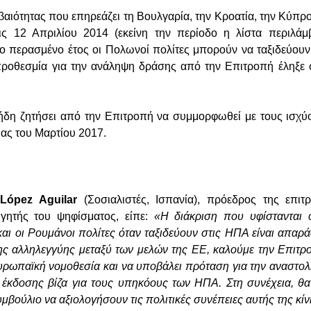
αιότητας που επηρεάζει τη Βουλγαρία, την Κροατία, την Κύπρο
ις 12 Απριλίου 2014 (εκείνη την περίοδο η λίστα περιλάμ
ο περασμένο έτος οι Πολωνοί πολίτες μπορούν να ταξιδεύου
ροθεσμία για την ανάληψη δράσης από την Επιτροπή έληξε σ
 ήδη ζητήσει από την Επιτροπή να συμμορφωθεί με τους ισχύ
ιας του Μαρτίου 2017.
López Aguilar
(Σοσιαλιστές, Ισπανία), πρόεδρος της επιτ
ηγητής του ψηφίσματος, είπε:
«Η διάκριση που υφίστανται ο
και οι Ρουμάνοι πολίτες όταν ταξιδεύουν στις ΗΠΑ είναι απαρά
ης αλληλεγγύης μεταξύ των μελών της ΕΕ, καλούμε την Επιτρ
ευρωπαϊκή νομοθεσία και να υποβάλει πρόταση για την αναστο
κδοσης βίζα για τους υπηκόους των ΗΠΑ. Στη συνέχεια, θα 
υμβούλιο να αξιολογήσουν τις πολιτικές συνέπειες αυτής της κί