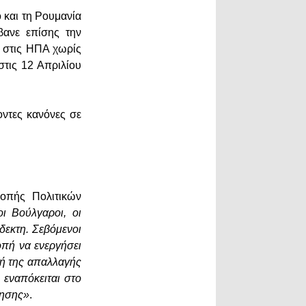
 και τη Ρουμανία
βανε επίσης την
ν στις ΗΠΑ χωρίς
τις 12 Απριλίου
οντες κανόνες σε
ροπής Πολιτικών
ι Βούλγαροι, οι
δεκτη. Σεβόμενοι
οπή να ενεργήσει
λή της απαλλαγής
εναπόκειται στο
νησης»
.