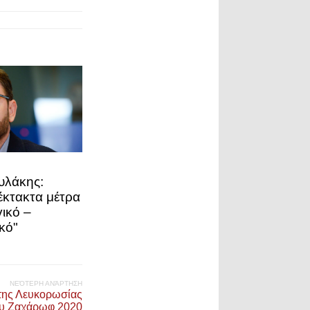
υλάκης:
έκτακτα μέτρα
ικό –
κό"
ΝΕΌΤΕΡΗ ΑΝΆΡΤΗΣΗ
 της Λευκορωσίας
ίου Ζαχάρωφ 2020