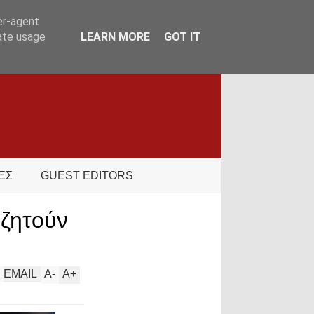
er-agent
rate usage
LEARN MORE
GOT IT
ΕΣ
GUEST EDITORS
ζητούν
EMAIL
A
-
A
+