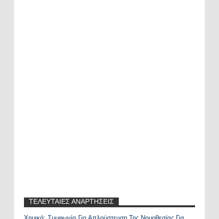
ΤΕΛΕΥΤΑΙΕΣ ΑΝΑΡΤΗΣΕΙΣ
Χημικά: Συμφωνία Για Απλούστευση Της Νομοθεσίας Για