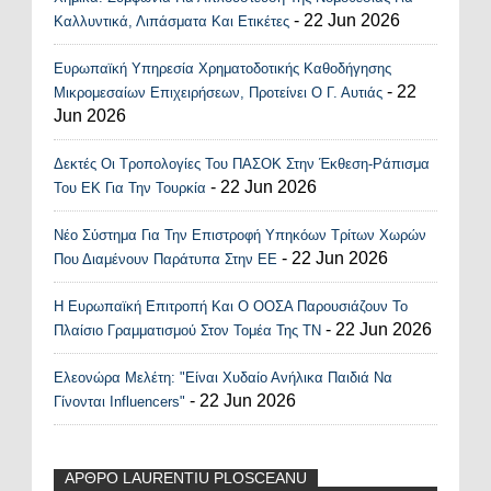
Recent Posts Widget
- 22 Jun 2026
Καλλυντικά, Λιπάσματα Και Ετικέτες
Ευρωπαϊκή Υπηρεσία Χρηματοδοτικής Καθοδήγησης
- 22
Μικρομεσαίων Επιχειρήσεων, Προτείνει Ο Γ. Αυτιάς
Jun 2026
Δεκτές Οι Τροπολογίες Του ΠΑΣΟΚ Στην Έκθεση-Ράπισμα
- 22 Jun 2026
Του ΕΚ Για Την Τουρκία
Νέο Σύστημα Για Την Επιστροφή Υπηκόων Τρίτων Χωρών
- 22 Jun 2026
Που Διαμένουν Παράτυπα Στην ΕΕ
Η Ευρωπαϊκή Επιτροπή Και Ο ΟΟΣΑ Παρουσιάζουν Το
- 22 Jun 2026
Πλαίσιο Γραμματισμού Στον Τομέα Της ΤΝ
Ελεονώρα Μελέτη: "Είναι Χυδαίο Ανήλικα Παιδιά Να
- 22 Jun 2026
Γίνονται Influencers"
ΑΡΘΡΟ LAURENTIU PLOSCEANU