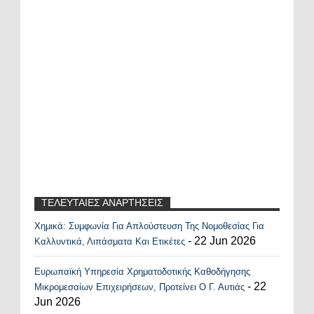
ΤΕΛΕΥΤΑΙΕΣ ΑΝΑΡΤΗΣΕΙΣ
Χημικά: Συμφωνία Για Απλούστευση Της Νομοθεσίας Για
Recent Posts Widget
- 22 Jun 2026
Καλλυντικά, Λιπάσματα Και Ετικέτες
Ευρωπαϊκή Υπηρεσία Χρηματοδοτικής Καθοδήγησης
- 22
Μικρομεσαίων Επιχειρήσεων, Προτείνει Ο Γ. Αυτιάς
Jun 2026