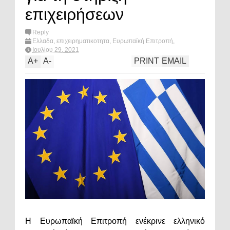
επιχειρήσεων
Reply
Ελλαδα
,
επιχειρηματικοτητα
,
Ευρωπαϊκή Επιτροπή
,
Ευρώπη
,
κορωνοϊός
,
οικονομία
,
πολιτική
,
What's hot?
Ιουλίου 29, 2021
A
+
A
-
PRINT
EMAIL
Η Ευρωπαϊκή Επιτροπή ενέκρινε ελληνικό