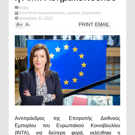
Reply
Αννα Μισελ Ασημακοπουλου
,
εμποριο
,
Ευρωπαϊκό
Κοινοβούλιο
,
Ευρώπη
,
πολιτική
,
What's hot?
Ιανουαρίου 31, 2022
A
+
A
-
PRINT
EMAIL
Αντιπρόεδρος της Επιτροπής Διεθνούς
Εμπορίου του Ευρωπαϊκού Κοινοβουλίου
(INTA), για δεύτερη φορά, εκλέχθηκε η