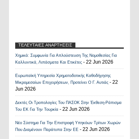
ΤΕΛΕΥΤΑΙΕΣ ΑΝΑΡΤΗΣΕΙΣ
Χημικά: Συμφωνία Για Απλούστευση Της Νομοθεσίας Για
Recent Posts Widget
- 22 Jun 2026
Καλλυντικά, Λιπάσματα Και Ετικέτες
Ευρωπαϊκή Υπηρεσία Χρηματοδοτικής Καθοδήγησης
- 22
Μικρομεσαίων Επιχειρήσεων, Προτείνει Ο Γ. Αυτιάς
Jun 2026
Δεκτές Οι Τροπολογίες Του ΠΑΣΟΚ Στην Έκθεση-Ράπισμα
- 22 Jun 2026
Του ΕΚ Για Την Τουρκία
Νέο Σύστημα Για Την Επιστροφή Υπηκόων Τρίτων Χωρών
- 22 Jun 2026
Που Διαμένουν Παράτυπα Στην ΕΕ