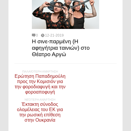
0
12-21-2019
Η σινε-παρμένη (Η
αφηγήτρια ταινιών) στο
Θέατρο Αργώ
ΠΑΛΑΙΌΤΕΡΗ ΑΝΆΡΤΗΣΗ
Ερώτηση Παπαδημούλη
προς την Κομισιόν για
την φοροδιαφυγή και την
φοροαποφυγή
ΝΕΌΤΕΡΗ ΑΝΆΡΤΗΣΗ
Έκτακτη σύνοδος
ολομέλειας του ΕΚ για
την ρωσική επίθεση
στην Ουκρανία