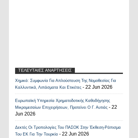
ΤΕΛΕΥΤΑΙΕΣ ΑΝΑΡΤΗΣΕΙΣ
Χημικά: Συμφωνία Για Απλούστευση Της Νομοθεσίας Για
Recent Posts Widget
- 22 Jun 2026
Καλλυντικά, Λιπάσματα Και Ετικέτες
Ευρωπαϊκή Υπηρεσία Χρηματοδοτικής Καθοδήγησης
- 22
Μικρομεσαίων Επιχειρήσεων, Προτείνει Ο Γ. Αυτιάς
Jun 2026
Δεκτές Οι Τροπολογίες Του ΠΑΣΟΚ Στην Έκθεση-Ράπισμα
- 22 Jun 2026
Του ΕΚ Για Την Τουρκία