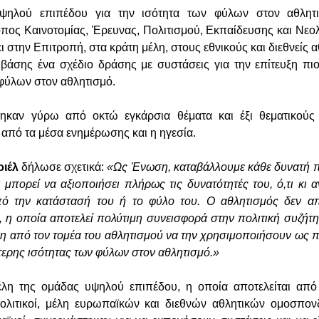
ψηλού επιπέδου για την ισότητα των φύλων στον αθλητι
πος Καινοτομίας, Έρευνας, Πολιτισμού, Εκπαίδευσης και Νεολ
ι στην Επιτροπή, στα κράτη μέλη, στους εθνικούς και διεθνείς 
 βάσης ένα σχέδιο δράσης με συστάσεις για την επίτευξη π
ύλων στον αθλητισμό.
τηκαν γύρω από οκτώ εγκάρσια θέματα και έξι θεματικούς
 από τα μέσα ενημέρωσης και η ηγεσία.
ιέλ
δήλωσε σχετικά:
«Ως Ένωση, καταβάλλουμε κάθε δυνατή 
μπορεί να αξιοποιήσει πλήρως τις δυνατότητές του, ό,τι κι 
πό την κατάστασή του ή το φύλο του. Ο αθλητισμός δεν απο
η, η οποία αποτελεί πολύτιμη συνεισφορά στην πολιτική συζήτ
ρη από τον τομέα του αθλητισμού να την χρησιμοποιήσουν ως π
ύτερης ισότητας των φύλων στον αθλητισμό.»
 μέλη της ομάδας υψηλού επιπέδου, η οποία αποτελείται απ
ολιτικοί, μέλη ευρωπαϊκών και διεθνών αθλητικών ομοσπον