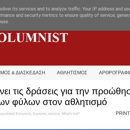
liver its services and to analyze traffic. Your IP address and us
rmance and security metrics to ensure quality of service, gene
buse.
ΣΜΟΣ & ΔΙΑΣΚΕΔΑΣΗ
ΑΘΛΗΤΙΣΜΟΣ
ΑΡΘΡΟΓΡΑΦΙ
ει τις δράσεις για την προώθη
των φύλων στον αθλητισμό
PRINT
υρωπαϊκή Επιτροπή
,
Ευρώπη
,
ισοτητα
,
What's hot?