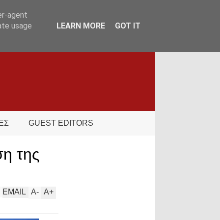
er-agent
rate usage
LEARN MORE
GOT IT
ΕΣ
GUEST EDITORS
ση της
EMAIL
A
-
A
+