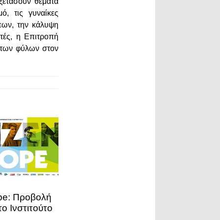
εξετάσουν θέματα
, τις γυναίκες
εων, την κάλυψη
τές, η Επιτροπή
α των φύλων στον
ope: Προβολή
το Ινστιτούτο