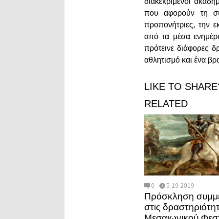
διακεκριμένοι ακαδη
που αφορούν τη συ
προπονήτριες, την 
από τα μέσα ενημέρ
πρότεινε διάφορες δ
αθλητισμό και ένα βρ
LIKE TO SHARE
RELATED
0
5-19-2019
Πρόσκληση συμμ
στις δραστηριότητ
Μεσαιωνικού Φεσ