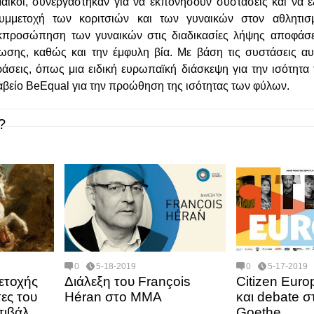
μαϊκοί, συνεργάστηκαν για να εκπονήσουν συστάσεις και να 
μμετοχή των κοριτσιών και των γυναικών στον αθλητισμό
εκπροσώπηση των γυναικών στις διαδικασίες λήψης αποφάσ
ωσης, καθώς και την έμφυλη βία. Με βάση τις συστάσεις αυ
ράσεις, όπως μια ειδική ευρωπαϊκή διάσκεψη για την ισότητ
αβείο BeEqual για την προώθηση της ισότητας των φύλων.
?
0
5-18-2019
0
5-17-2019
ετοχής
Διάλεξη του François
Citizen Eur
ες του
Héran στο ΜΜΑ
και debate σ
τιβάλ
Goethe