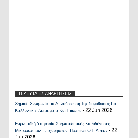
ΤΕΛΕΥΤΑΙΕΣ ΑΝΑΡΤΗΣΕΙΣ
Χημικά: Συμφωνία Για Απλούστευση Της Νομοθεσίας Για
Recent Posts Widget
- 22 Jun 2026
Καλλυντικά, Λιπάσματα Και Ετικέτες
Ευρωπαϊκή Υπηρεσία Χρηματοδοτικής Καθοδήγησης
- 22
Μικρομεσαίων Επιχειρήσεων, Προτείνει Ο Γ. Αυτιάς
Jun 2026