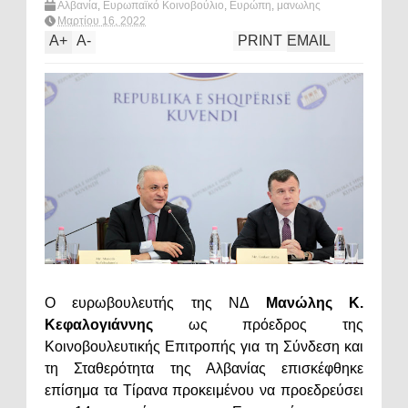
Αλβανία
,
Ευρωπαϊκό Κοινοβούλιο
,
Ευρώπη
,
μανωλης
κεφαλογιαννης
,
πολιτική
,
What's hot?
Μαρτίου 16, 2022
A
+
A
-
PRINT
EMAIL
Ο ευρωβουλευτής της ΝΔ
Μανώλης Κ.
Κεφαλογιάννης
ως πρόεδρος της
Κοινοβουλευτικής Επιτροπής για τη Σύνδεση και
τη Σταθερότητα της Αλβανίας επισκέφθηκε
επίσημα τα Τίρανα προκειμένου να προεδρεύσει