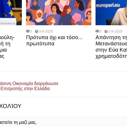
0
3-8-2020
0
3-8-2020
ούλη-
Πρότυπα όχι και τόσο...
Aπάντηση τη
ή τη
πρωτότυπα
Μετανάστευσ
μια
στην Εύα Καϊ
ας
χρηματοδότ
άσινη Οικονομία διοργάνωσε
 Επιτροπής στην Ελλάδα
ΧΟΛΊΟΥ
τείτε τη μαζί μας.