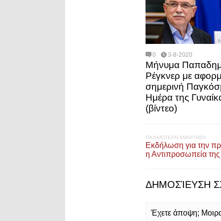
0
3-8-2020
Μήνυμα Παπαδημ
Ρέγκνερ με αφορμ
σημερινή Παγκόσ
Ημέρα της Γυναίκ
(βίντεο)
ΠΑΛΑΙΌΤΕΡΗ ΑΝΆΡΤΗΣΗ
Εκδήλωση για την πρ
η Αντιπροσωπεία της
ΔΗΜΟΣΊΕΥΣΗ Σ
Έχετε άποψη; Μοιρασ