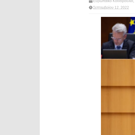
Ευρωπαϊκό Κοινοβούλιο
,
πολιτική
,
ρυπανση
,
What'
Σεπτεμβρίου 12, 2022