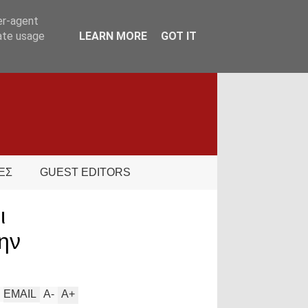
er-agent
rate usage
LEARN MORE
GOT IT
ΕΣ
GUEST EDITORS
ι
ην
EMAIL
A
-
A
+