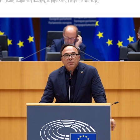
Ευρώπη
,
κλιματικη αλλαγη
,
περιβάλλον
,
Πετρος Κοκκαλης
,
s hot?