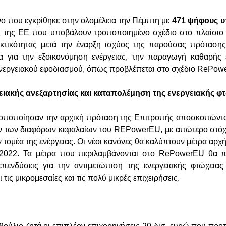
νο που εγκρίθηκε στην ολομέλεια την Πέμπτη με
471 ψήφους υπ
ς της ΕΕ που υποβάλουν τροποποιημένο σχέδιο στο πλαίσιο
κτικότητας μετά την έναρξη ισχύος της παρούσας πρόταση
α για την εξοικονόμηση ενέργειας, την παραγωγή καθαρής ε
νεργειακού εφοδιασμού, όπως προβλέπεται στο σχέδιο RePow
ειακής ανεξαρτησίας και καταπολέμηση της ενεργειακής φ
ροποποίησαν την αρχική πρόταση της Επιτροπής αποσκοπώντα
ν των διαφόρων κεφαλαίων του REPowerEU, με απώτερο στόχ
τομέα της ενέργειας. Οι νέοι κανόνες θα καλύπτουν μέτρα αρχ
2022. Τα μέτρα που περιλαμβάνονται στο RePowerEU θα π
επενδύσεις για την αντιμετώπιση της ενεργειακής φτώχειας
 τις μικρομεσαίες και τις πολύ μικρές επιχειρήσεις.