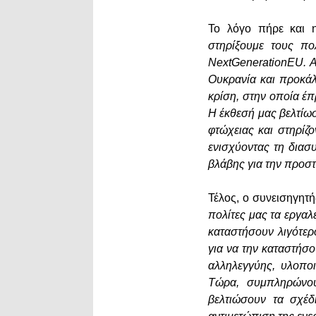
Το λόγο πήρε και 
στηρίξουμε τους πο
NextGenerationEU. Α
Ουκρανία και προκάλε
κρίση, στην οποία έ
Η έκθεσή μας βελτίω
φτώχειας και στηρίζ
ενισχύοντας τη διασ
βλάβης για την προστ
Τέλος, ο συνεισηγητ
πολίτες μας τα εργαλ
καταστήσουν λιγότερ
για να την καταστήσο
αλληλεγγύης, υλοπο
Τώρα, συμπληρώνου
βελτιώσουν τα σχέδ