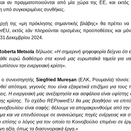
και αν πραγματοποιούνται από μία χώρα της ΕΕ, και εκτός
η υπό συγκεκριμένες συνθήκες.
ρχή της «μη πρόκλησης σημαντικής βλάβης» θα πρέπει να 
rEU, εκτός εάν πληρούνται ορισμένες προϋποθέσεις και μόν
 31 Δεκεμβρίου 2024.
Roberta Metsola
δήλωσε:
«Η σημερινή ψηφοφορία δείχνει ότι ε
άθε ευρώ διαθέσιμο στα κοινά μας ευρωπαϊκά ταμεία για ν
τωπίσουν την ενεργειακή κρίση»
.
, ο συνεισηγητής
Siegfried Mureșan
(ΕΛΚ, Ρουμανία) τόνισε
θεί απότομα, γεγονός που είναι εξαιρετικά επιζήμιο για τους
σεις. Η ενεργειακή μας ανεξαρτησία και ασφάλεια είναι υψίστης
της κρίσης. Το σχέδιο REPowerEU θα μας βοηθήσει να επιτύ
οινοβουλίου είναι σαφής: θέλουμε να απομακρυνθούμε από την
μα και να επενδύσουμε σε ανανεώσιμες πηγές ενέργειας και 
αι επίσης ο λόγος για τον οποίο το Κοινοβούλιο επιμένει σε έ
νη αξία, όπως τα διασυνοριακά έργα.»