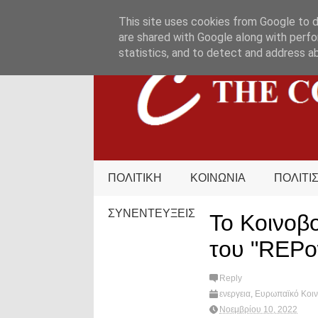
HOME
ΟΡΟΙ ΧΡΗΣΗΣ
ΕΠΙΚΟΙΝΩΝΙΑ
This site uses cookies from Google to de
are shared with Google along with perfo
statistics, and to detect and address a
ΠΟΛΙΤΙΚΗ
ΚΟΙΝΩΝΙΑ
ΠΟΛΙΤΙ
ΣΥΝΕΝΤΕΥΞΕΙΣ
Το Κοινοβ
του "REPo
Reply
ενεργεια
,
Ευρωπαϊκό Κοιν
REPowerEU
,
Roberta Me
Νοεμβρίου 10, 2022