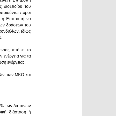
είνει η Επιτροπή
 διοξειδίου του
οποιούνται πόροι
ς η Επιτροπή να
των δράσεων του
ονδυλίων, ιδίως
0.
νοντας υπόψη το
 ενέργεια για τα
ωση ενέργειας.
ών, των ΜΚΟ και
 35% των δαπανών
νική διάσταση ή