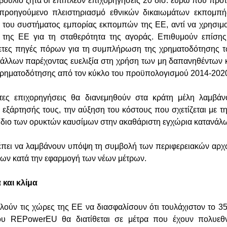
ούλιο ζητά οι επιπλέον επιχορηγήσεις 20 δισ. ευρώ που προτ
ροηγούμενο πλειστηριασμό εθνικών δικαιωμάτων εκπομπής
 του συστήματος εμπορίας εκπομπών της ΕΕ, αντί να χρησιμ
 της ΕΕ για τη σταθερότητα της αγοράς. Επιθυμούν επίση
ετες πηγές πόρων για τη συμπλήρωση της χρηματοδότησης 
λλων παρέχοντας ευελιξία στη χρήση των μη δαπανηθέντων κ
χρηματοδότησης από τον κύκλο του προϋπολογισμού 2014-202
ες επιχορηγήσεις θα διανεμηθούν στα κράτη μέλη λαμβά
εξάρτησής τους, την αύξηση του κόστους που σχετίζεται με την
ερίδιο των ορυκτών καυσίμων στην ακαθάριστη εγχώρια κατανάλ
έπει να λαμβάνουν υπόψη τη συμβολή των περιφερειακών αρχ
ρων κατά την εφαρμογή των νέων μέτρων.
 και κλίμα
λούν τις χώρες της ΕΕ να διασφαλίσουν ότι τουλάχιστον το
ου REPowerEU θα διατίθεται σε μέτρα που έχουν πολυεθ