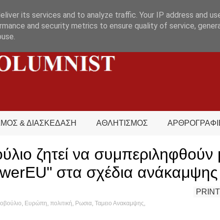
liver its services and to analyze traffic. Your IP address and us
rmance and security metrics to ensure quality of service, gene
buse.
ΣΜΟΣ & ΔΙΑΣΚΕΔΑΣΗ
ΑΘΛΗΤΙΣΜΟΣ
ΑΡΘΡΟΓΡΑΦΙ
ούλιο ζητεί να συμπεριληφθούν 
werEU" στα σχέδια ανάκαμψης
PRINT
οβούλιο
,
Ευρώπη
,
πολιτική
,
Ρωσια
,
Ταμειο Ανακαμψης
,
tsola
,
What's hot?