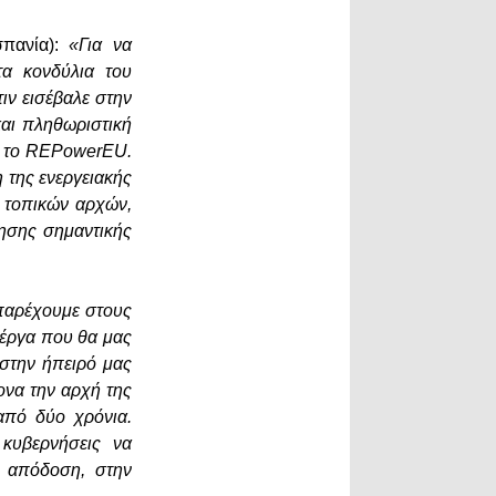
σπανία):
«Για να
τα κονδύλια του
ιν εισέβαλε στην
και πληθωριστική
αι το REPowerEU.
 της ενεργειακής
ν τοπικών αρχών,
λησης σημαντικής
παρέχουμε στους
 έργα που θα μας
στην ήπειρό μας
ονα την αρχή της
από δύο χρόνια.
κυβερνήσεις να
ή απόδοση, στην