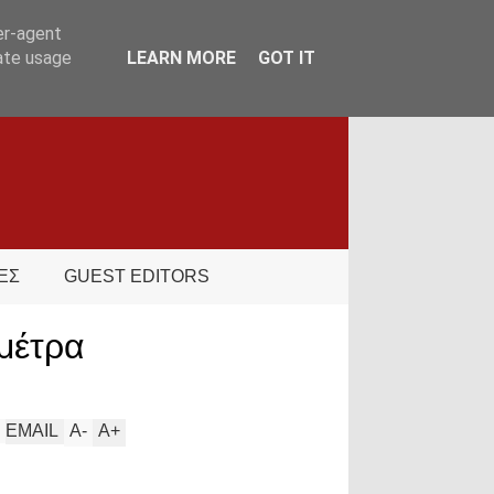
er-agent
rate usage
LEARN MORE
GOT IT
ΕΣ
GUEST EDITORS
μέτρα
EMAIL
A
-
A
+