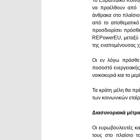
Το Ευρωπαϊκό Κοινοβ
να προέλθουν από π
άνθρακα στο πλαίσιο
από το αποθεματικό
προσδιορίσει πρόσθ
REPowerEU, μεταξύ ά
της εναπομένουσας 
Οι εν λόγω πρόσθετ
ποσοστό ενεργειακής 
νοικοκυριά και το μ
Τα κράτη μέλη θα πρ
των κοινωνικών εταί
Διασυνοριακά μέτρα
Οι ευρωβουλευτές κα
τους στο πλαίσιο τ