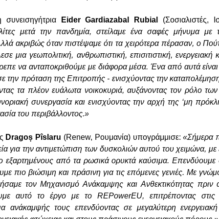
η συνεισηγήτρια
Eider Gardiazabal Rubial
(Σοσιαλιστές, Ι
λίτες μετά την πανδημία, στείλαμε ένα σαφές μήνυμα με 
λλά ακριβώς όταν πιστέψαμε ότι τα χειρότερα πέρασαν, ο Πούτ
σε μια γεωπολιτική, ανθρωπιστική, επισιτιστική, ενεργειακή 
πρεπε να ανταποκριθούμε με διάφορα μέσα. Ένα από αυτά είν
σε την πρόταση της Επιτροπής - ενισχύοντας την καταπολέμηση
οντας τα πλέον ευάλωτα νοικοκυριά, αυξάνοντας τον ρόλο τω
υνοριακή συνεργασία και ενισχύοντας την αρχή της ‘μη πρόκ
ασία του περιβάλλοντος.»
ής
Dragoș Pîslaru
(Renew, Ρουμανία) υπογράμμισε:
«Σήμερα 
εία για την αντιμετώπιση των δυσκολιών αυτού του χειμώνα, με
ο εξαρτημένους από τα ρωσικά ορυκτά καύσιμα. Επενδύουμε 
υμε πιο βιώσιμη και πράσινη για τις επόμενες γενιές. Με γνώμ
ιήσαμε τον Μηχανισμό Ανάκαμψης και Ανθεκτικότητας πριν 
με αυτό το έργο με το REPowerEU, επιτρέποντας στις 
ια ανάκαμψής τους επενδύοντας σε μεγαλύτερη ενεργειακ