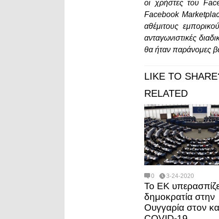
οι χρήστες του Fa
Facebook Marketplac
αθέμιτους εμπορικο
ανταγωνιστικές διαδι
θα ήταν παράνομες β
LIKE TO SHARE
RELATED
0
3-24-2020
Το ΕΚ υπερασπίζε
δημοκρατία στην
Ουγγαρία στον κα
COVID-19