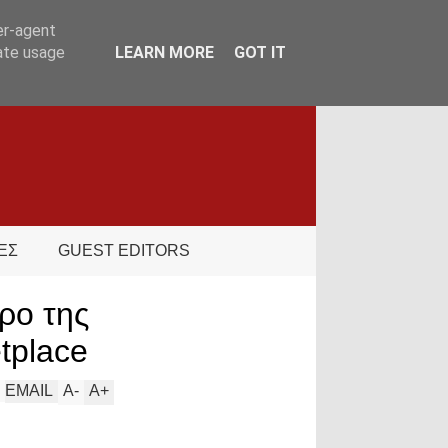
er-agent
rate usage
LEARN MORE
GOT IT
ΕΣ
GUEST EDITORS
ρο της
tplace
EMAIL
A
-
A
+