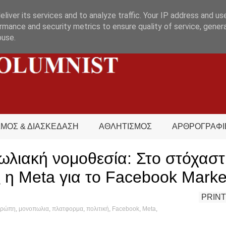
liver its services and to analyze traffic. Your IP address and us
rmance and security metrics to ensure quality of service, gene
buse.
ΣΜΟΣ & ΔΙΑΣΚΕΔΑΣΗ
ΑΘΛΗΤΙΣΜΟΣ
ΑΡΘΡΟΓΡΑΦΙ
ωλιακή νομοθεσία: Στο στόχαστ
 η Meta για το Facebook Marke
PRINT
υρώπη
,
μονοπωλια
,
πλατφορμα
,
πολιτική
,
Facebook
,
Meta
,