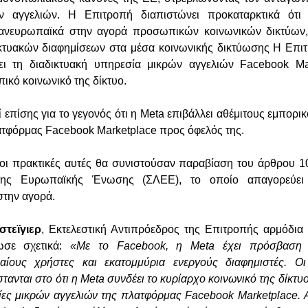
ν αγγελιών. Η Επιτροπή διαπιστώνει προκαταρκτικά ότι
νευρωπαϊκά στην αγορά προσωπικών κοινωνικών δικτύων,
ικτυακών διαφημίσεων στα μέσα κοινωνικής δικτύωσης Η Επι
ει τη διαδικτυακή υπηρεσία μικρών αγγελιών Facebook Ma
ικό κοινωνικό της δίκτυο.
επίσης για το γεγονός ότι η Meta επιβάλλει αθέμιτους εμπορι
ατφόρμας Facebook Marketplace προς όφελός της.
οι πρακτικές αυτές θα συνιστούσαν παραβίαση του άρθρου 1
 της Ευρωπαϊκής Ένωσης (ΣΛΕΕ), το οποίο απαγορεύει
την αγορά.
στεϊγιερ
, Εκτελεστική Αντιπρόεδρος της Επιτροπής αρμόδια 
σε σχετικά:
«Με το Facebook, η Meta έχει πρόσβαση 
ιαίους χρήστες και εκατομμύρια ενεργούς διαφημιστές. Οι
τανται στο ότι η Meta συνδέει το κυρίαρχο κοινωνικό της δίκτυ
ίες μικρών αγγελιών της πλατφόρμας Facebook Marketplace. Α