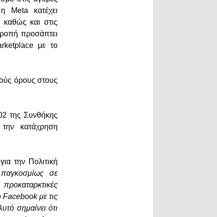
 η Meta κατέχει
 καθώς και στις
τροπή προσάπτει
rketplace με το
κούς όρους στους
02 της Συνθήκης
 την κατάχρηση
για την Πολιτική
παγκοσμίως σε
 προκαταρκτικές
ο Facebook με τις
υτό σημαίνει ότι