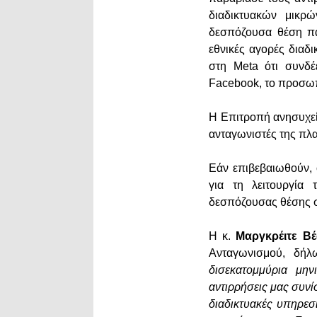
διαδικτυακών μικρώ
δεσπόζουσα θέση πα
εθνικές αγορές διαδ
στη Meta ότι συνδέ
Facebook, το προσωπ
Η Επιτροπή ανησυχεί 
ανταγωνιστές της πλ
Εάν επιβεβαιωθούν, 
για τη λειτουργία
δεσπόζουσας θέσης σ
Η κ.
Μαργκρέιτε Βέ
Ανταγωνισμού, δήλω
δισεκατομμύρια μην
αντιρρήσεις μας συνίσ
διαδικτυακές υπηρεσ