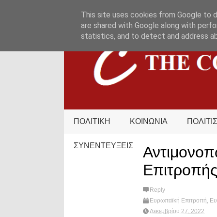
HOME
ΟΡΟΙ ΧΡΗΣΗΣ
ΕΠΙΚΟΙΝΩΝΙΑ
This site uses cookies from Google to de
are shared with Google along with perfo
statistics, and to detect and address a
ΠΟΛΙΤΙΚΗ
ΚΟΙΝΩΝΙΑ
ΠΟΛΙΤΙ
ΣΥΝΕΝΤΕΥΞΕΙΣ
Αντιμονοπ
Επιτροπής
Reply
Ευρωπαϊκή Επιτροπή
,
Ε
social media
,
What's hot?
Δεκεμβρίου 27, 2022