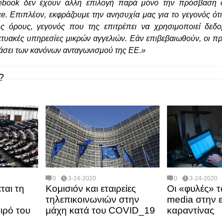
cebook δεν έχουν άλλη επιλογή παρά μόνο την πρόσβαση 
e. Επιπλέον, εκφράζουμε την ανησυχία μας για το γεγονός ότ
ύς όρους, γεγονός που της επιτρέπει να χρησιμοποιεί δεδο
κτυακές υπηρεσίες μικρών αγγελιών. Εάν επιβεβαιωθούν, οι πρ
άσει των κανόνων ανταγωνισμού της ΕΕ.»
?
0
3-24-2020
0
3-24-2020
ται τη
Κομισιόν και εταιρείες
Οι «φυλές» τ
τηλεπικοινωνιών στην
media στην 
ιρό του
μάχη κατά του COVID_19
καραντίνας