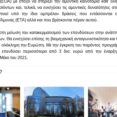
ΕΟΑ) με στόχο να στηρίξει την αμυντική καινοτομία καθ' όλη
όντων και, τελικά, να ενισχύσει τις αμυντικές δυνατότητες στ
οιεί υπό την ίδια ομπρέλα» δράσεις που εντάσσονται σ
Άμυνας (ΕΤΑ) αλλά και που βρίσκονται πέραν αυτού.
 στη μείωση του κατακερματισμού των επενδύσεων στην ανάπ
ν. Θα ενισχύσει επίσης τη βιομηχανική ανταγωνιστικότητα και
σε ολόκληρη την Ευρώπη. Με την έγκριση του παρόντος προγρά
 επενδύσει περισσότερα από 3 δισ. ευρώ από την έναρξ
Μάιο του 2021.
?