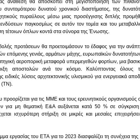
ας ανάθεση θα αποσκοπεί στη μεγιστοποίηση των πιθανο
ου συντομότερου δυνατού χρονικού διαστήματος, της δυνατό
ηχητικούς πυραύλους μέσω μιας προσέγγισης διπλής προμήθ
ενδύσεων παγκοσμίως σε αυτόν τον τομέα και του μεταβαλλ
ήση τέτοιων όπλων κοντά στα σύνορα της Ένωσης.
βολής προτάσεων θα προετοιμάσουν το έδαφος για την ανάπ
ν επόμενης γενιάς, αρμάτων μάχης, ευρωπαϊκών δυνατοτήτων
ρατηγική αεροπορική μεταφορά υπερμεγεθών φορτίων, μια βασικ
ριξη αποστολών ανά τον κόσμο. Καλύπτοντας όλους τ
 ειδικές λύσεις αρχιτεκτονικής υλισμικού για ενεργειακά απο
 (ΤΝ).
 προορίζεται για τις ΜΜΕ και τους ερευνητικούς οργανισμούς 
 για μη θεματική Ε&Α αυξάνεται κατά 50 % σε σύγκριση
εται ισχυρότερη στήριξη σε μικρές και μεσαίες επιχειρήσε
μμα εργασίας του ΕΤΑ για το 2023 διασφαλίζει τη συνέχεια τη