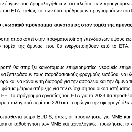
ών έργων που δρομολογήθηκαν στο πλαίσιο των προηγούμε
 του ΕΤΑ, καθώς και των δύο πρόδρομων προγραμμάτων του
το ενωσιακό πρόγραμμα καινοτομίας στον τομέα της άμυνα
ροπή αποσκοπεί στην πραγματοποίηση επενδύσεων ύψους έως 
ον τομέα της άμυνας, που θα ενεργοποιηθούν από το ΕΤΑ, 
ροπή θα στηρίξει καινοτόμους επιχειρηματίες, νεοφυείς επιχε
ι να ξεπεράσουν τους παραδοσιακούς φραγμούς εισόδου, να υ
γορά και να κάνουν τη διαφορά για την ασφάλεια και την άμυνα
ύ φάσμα μέτρων στήριξης για την ενίσχυση του οικοσυστήματος 
ς ΕΕ. Το πρόγραμμα εργασίας του ΕΤΑ για το 2023 θα προσθέσε
προϋπολογισμό περίπου 220 εκατ. ευρώ για την εφαρμογή όλω
σπισθέντα μέτρα EUDIS, όπως οι προσκλήσεις για ΜΜΕ και γ
ρηματική καθοδήγηση των ΜΜΕ και τεχνολογικές προκλήσεις, τα