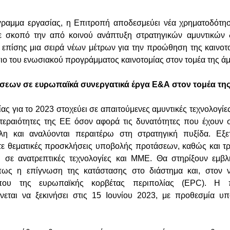
γραμμα εργασίας, η Επιτροπή αποδεσμεύει νέα χρηματοδότησ
ε σκοπό την από κοινού ανάπτυξη στρατηγικών αμυντικών 
ι επίσης μια σειρά νέων μέτρων για την προώθηση της καινοτ
σιο του ενωσιακού προγράμματος καινοτομίας στον τομέα της ά
ύσεων σε ευρωπαϊκά συνεργατικά έργα Ε&Α στον τομέα τη
ς για το 2023 στοχεύει σε απαιτούμενες αμυντικές τεχνολογίες
τεραιότητες της ΕΕ όσον αφορά τις δυνατότητες που έχουν
λη και αναλύονται περαιτέρω στη στρατηγική πυξίδα. Εξε
ε θεματικές προσκλήσεις υποβολής προτάσεων, καθώς και τρ
ι σε ανατρεπτικές τεχνολογίες και ΜΜΕ. Θα στηρίξουν εμβλ
όπως η επίγνωση της κατάστασης στο διάστημα και, στον ν
που της ευρωπαϊκής κορβέτας περιπολίας (EPC). Η 
εται να ξεκινήσει στις 15 Ιουνίου 2023, με προθεσμία υ