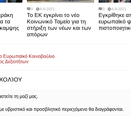
0
6-9-2021
0
6-9-2021
αράκη
Το ΕΚ εγκρίνει το νέο
Εγκρίθηκε α
α τα
Κοινωνικό Ταμείο για τη
ευρωπαϊκό ψ
άκαμψης
στήριξη των νέων και των
πιστοποιητικ
απόρων
το Ευρωπαϊκό Κοινοβούλιο
ος Δεξιοτήτων
ΧΟΛΊΟΥ
τείτε τη μαζί μας.
 υβριστικό και προσβλητικό περιεχόμενο θα διαγράφονται.