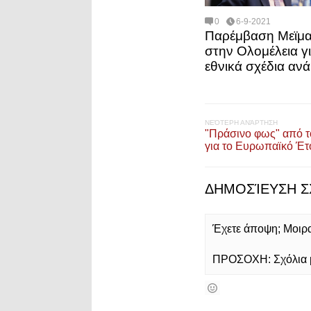
0
6-9-2021
Παρέμβαση Μεϊμ
στην Ολομέλεια γι
εθνικά σχέδια αν
ΝΕΌΤΕΡΗ ΑΝΆΡΤΗΣΗ
"Πράσινο φως" από 
για το Ευρωπαϊκό Έτ
ΔΗΜΟΣΊΕΥΣΗ Σ
Έχετε άποψη; Μοιρασ
ΠΡΟΣΟΧΗ: Σχόλια με