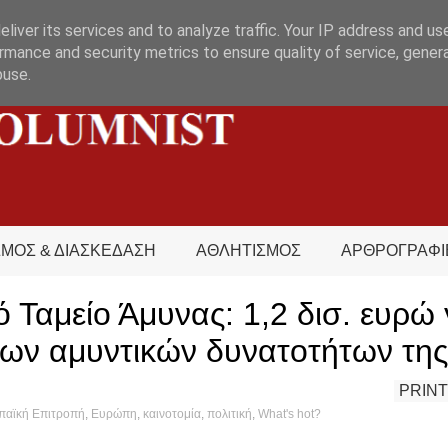
liver its services and to analyze traffic. Your IP address and us
rmance and security metrics to ensure quality of service, gene
buse.
ΣΜΟΣ & ΔΙΑΣΚΕΔΑΣΗ
ΑΘΛΗΤΙΣΜΟΣ
ΑΡΘΡΟΓΡΑΦΙ
Ταμείο Άμυνας: 1,2 δισ. ευρώ 
των αμυντικών δυνατοτήτων τη
PRINT
αϊκή Επιτροπή
,
Ευρώπη
,
καινοτομία
,
πολιτική
,
What's hot?