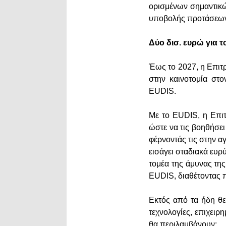
ορισμένων σημαντικ
υποβολής προτάσεων
Δύο δισ. ευρώ για 
Έως το 2027, η Επιτ
στην καινοτομία στ
EUDIS.
Με το EUDIS, η Επιτ
ώστε να τις βοηθήσε
φέρνοντάς τις στην α
εισάγει σταδιακά ευρ
τομέα της άμυνας τη
EUDIS, διαθέτοντας 
Εκτός από τα ήδη θε
τεχνολογίες, επιχει
θα περιλαμβάνουν: