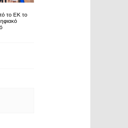
πό το ΕΚ το
ηφιακό
ό