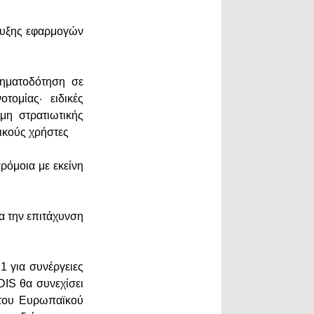
τυξης εφαρμογών
ρηματοδότηση σε
τομίας· ειδικές
μη στρατιωτικής
λικούς χρήστες
ρόμοια με εκείνη
α την επιτάχυνση
1 για συνέργειες
DIS θα συνεχίσει
 του Ευρωπαϊκού