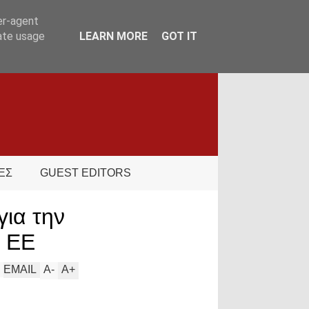
er-agent
rate usage
LEARN MORE
GOT IT
ΕΣ
GUEST EDITORS
για την
ς ΕΕ
EMAIL
A
-
A
+