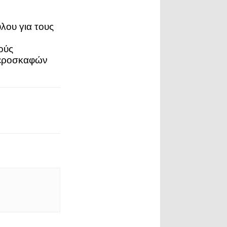
ου για τους
ούς
αεροσκαφών