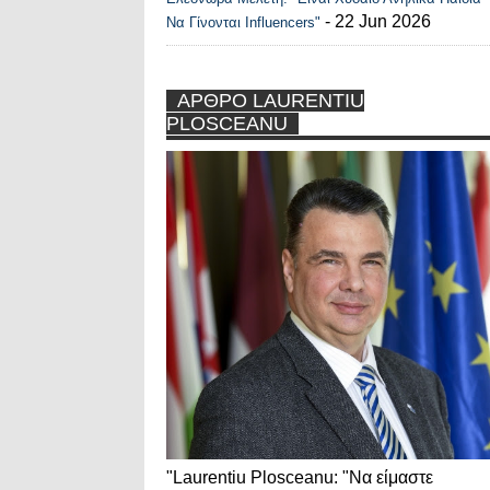
- 22 Jun 2026
Να Γίνονται Influencers"
ΑΡΘΡΟ LAURENTIU
PLOSCEANU
"Laurentiu Plosceanu: "Να είμαστε