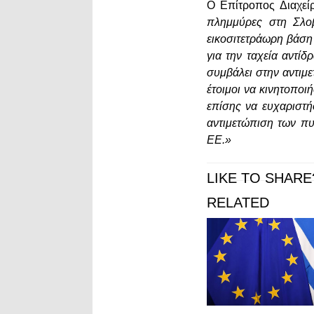
Ο Επίτροπος Διαχεί
πλημμύρες στη Σλοβ
εικοσιτετράωρη βάση 
για την ταχεία αντί
συμβάλει στην αντιμ
έτοιμοι να κινητοπο
επίσης να ευχαριστή
αντιμετώπιση των πυ
ΕΕ.»
LIKE TO SHARE
RELATED