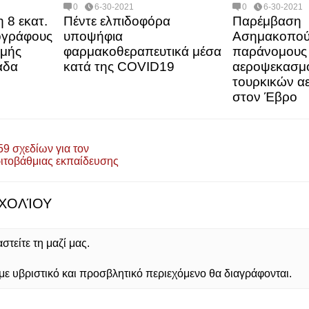
0
6-30-2021
0
6-30-2021
 8 εκατ.
Πέντε ελπιδοφόρα
Παρέμβαση
ογράφους
υποψήφια
Ασημακοπούλ
ομής
φαρμακοθεραπευτικά μέσα
παράνομους
άδα
κατά της COVID19
αεροψεκασμ
τουρκικών 
στον Έβρο
9 σχεδίων για τον
ριτοβάθμιας εκπαίδευσης
ΧΟΛΊΟΥ
τείτε τη μαζί μας.
 υβριστικό και προσβλητικό περιεχόμενο θα διαγράφονται.