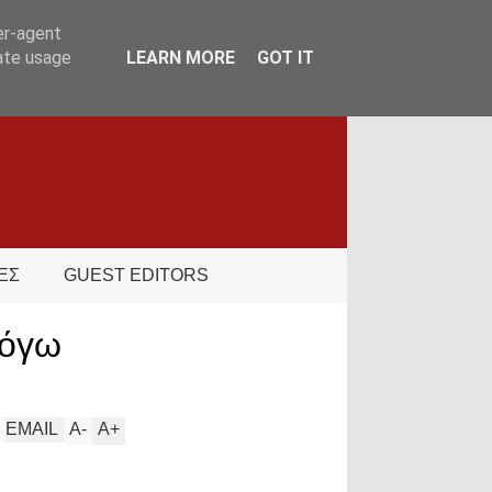
er-agent
rate usage
LEARN MORE
GOT IT
ΕΣ
GUEST EDITORS
λόγω
EMAIL
A
-
A
+