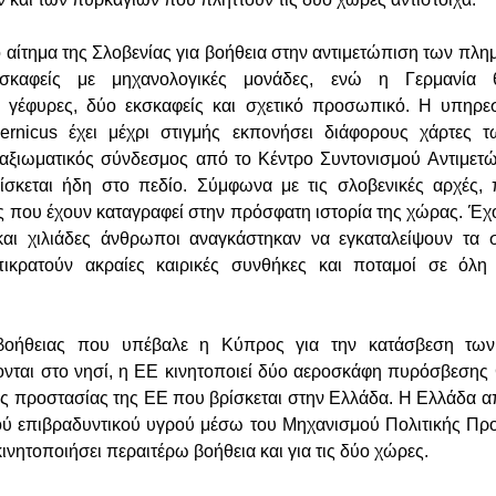
 αίτημα της Σλοβενίας για βοήθεια στην αντιμετώπιση των πλη
σκαφείς με μηχανολογικές μονάδες, ενώ η Γερμανία 
 γέφυρες, δύο εκσκαφείς και σχετικό προσωπικό. Η υπηρε
rnicus έχει μέχρι στιγμής εκπονήσει διάφορους χάρτες 
 αξιωματικός σύνδεσμος από το Κέντρο Συντονισμού Αντιμετ
κεται ήδη στο πεδίο. Σύμφωνα με τις σλοβενικές αρχές, πρ
ς που έχουν καταγραφεί στην πρόσφατη ιστορία της χώρας. Έχ
αι χιλιάδες άνθρωποι αναγκάστηκαν να εγκαταλείψουν τα σ
ικρατούν ακραίες καιρικές συνθήκες και ποταμοί σε όλ
 βοήθειας που υπέβαλε η Κύπρος για την κατάσβεση των
νται στο νησί, η ΕΕ κινητοποιεί δύο αεροσκάφη πυρόσβεσης
ής προστασίας της ΕΕ που βρίσκεται στην Ελλάδα. Η Ελλάδα α
ού επιβραδυντικού υγρού μέσω του Μηχανισμού Πολιτικής Πρ
κινητοποιήσει περαιτέρω βοήθεια και για τις δύο χώρες.