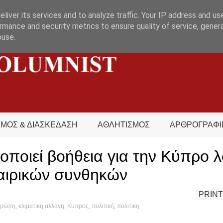
liver its services and to analyze traffic. Your IP address and us
rmance and security metrics to ensure quality of service, gene
buse.
ΣΜΟΣ & ΔΙΑΣΚΕΔΑΣΗ
ΑΘΛΗΤΙΣΜΟΣ
ΑΡΘΡΟΓΡΑΦΙ
οποιεί βοήθεια για την Κύπρο 
αιρικών συνθηκών
PRINT
υρώπη
,
κλιματικη αλλαγη
,
Κυπρος
,
πολιτική
,
πολιτικη
at's hot?