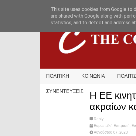
HOME
ΟΡΟΙ ΧΡΗΣΗΣ
ΕΠΙΚΟΙΝΩΝΙΑ
This site uses cookies from Google to de
are shared with Google along with perfo
statistics, and to detect and address a
ΠΟΛΙΤΙΚΗ
ΚΟΙΝΩΝΙΑ
ΠΟΛΙΤΙ
ΣΥΝΕΝΤΕΥΞΕΙΣ
Η ΕΕ κινητ
ακραίων κ
Reply
Ευρωπαϊκή Επιτροπή
,
Ε
προστασια
,
πυρκαγιές
,
Wh
Αυγούστου 07, 2023