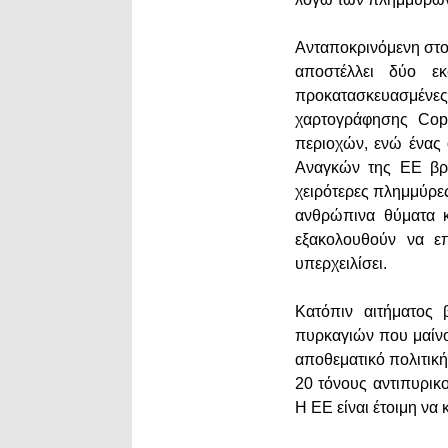
Ανταποκρινόμενη στο
αποστέλλει δύο εκ
προκατασκευασμένες
χαρτογράφησης Cope
περιοχών, ενώ ένας
Αναγκών της ΕΕ βρίσ
χειρότερες πλημμύρε
ανθρώπινα θύματα κ
εξακολουθούν να επ
υπερχειλίσει.
Κατόπιν αιτήματος
πυρκαγιών που μαίνο
αποθεματικό πολιτικ
20 τόνους αντιπυρικ
Η ΕΕ είναι έτοιμη να 