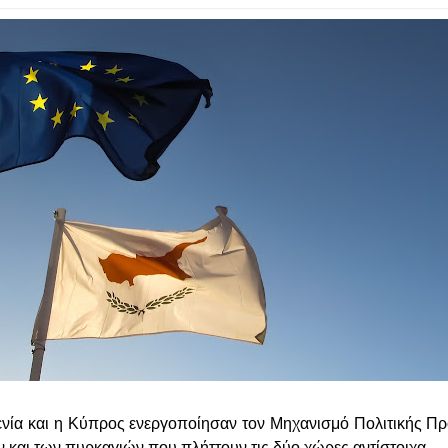
ενία και η Κύπρος ενεργοποίησαν τον Μηχανισμό Πολιτικής Π
και των πυρκαγιών που πλήττουν τις δύο χώρες αντίστοιχα.