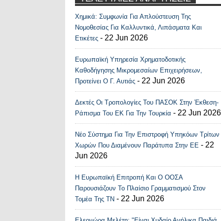
Χημικά: Συμφωνία Για Απλούστευση Της
Recent Posts Widge
Νομοθεσίας Για Καλλυντικά, Λιπάσματα Και
- 22 Jun 2026
Ετικέτες
Ευρωπαϊκή Υπηρεσία Χρηματοδοτικής
Καθοδήγησης Μικρομεσαίων Επιχειρήσεων,
- 22 Jun 2026
Προτείνει Ο Γ. Αυτιάς
Δεκτές Οι Τροπολογίες Του ΠΑΣΟΚ Στην Έκθεση-
- 22 Jun 2026
Ράπισμα Του ΕΚ Για Την Τουρκία
Νέο Σύστημα Για Την Επιστροφή Υπηκόων Τρίτων
- 22
Χωρών Που Διαμένουν Παράτυπα Στην ΕΕ
Jun 2026
Η Ευρωπαϊκή Επιτροπή Και Ο ΟΟΣΑ
Παρουσιάζουν Το Πλαίσιο Γραμματισμού Στον
- 22 Jun 2026
Τομέα Της ΤΝ
Ελεονώρα Μελέτη: "Είναι Χυδαίο Ανήλικα Παιδιά