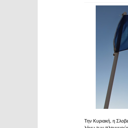
Την Κυριακή, η Σλοβ
λόγω των πλημμυρών 