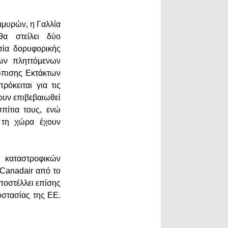
μμυρών, η Γαλλία
θα στείλει δύο
σία δορυφορικής
των πληττόμενων
ώπισης Εκτάκτων
όκειται για τις
ουν επιβεβαιωθεί
πίτια τους, ενώ
η τη χώρα έχουν
 καταστροφικών
 Canadair από το
ποστέλλει επίσης
οστασίας της ΕΕ.