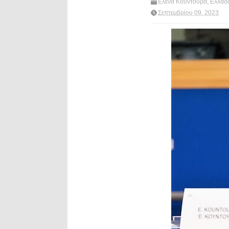
Ελενα Κουντουρα
,
Ελλαδ
πολιτική
,
πυρκαγιες
,
What
Σεπτεμβρίου 09, 2023