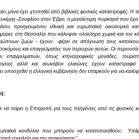
αίο μήνα έχει χτυπηθεί από βιβλικές φυσικές καταστροφές. Η τ
υκίμης–Σουφλίου στον Έβρο, η μεγαλύτερη πυρκαγιά που έχει
άνευ προηγουμένου εθνική και ευρωπαϊκή οικολογική και
μμύρες στη Θεσσαλία που κάλυψαν ολόκληρα χωριά και τον κ
ρώπινων ζωών - έχουν φέρει σε απόγνωση τους κατοίκους
σοκόμους και επαγγελματίες των περιοχών αυτών. Οι περιουσ
 επαγγελματιών, όπως κτηνοτροφικές μονάδες, τουριστι
ιέργειες αλλά και αιωνόβιοι ελαιώνες έχουν καταστραφε
ει υποσχεθεί η ελληνική κυβέρνηση δεν επαρκούν για να καλύψ
ή:
ται να πάρει η Επιτροπή για τους πληγέντες από τις φυσικές 
υρωπαϊκά κονδύλια που μπορούν να κινητοποιηθούν; Υπάρ
ικά εργαλεία για την ανακούφιση;"