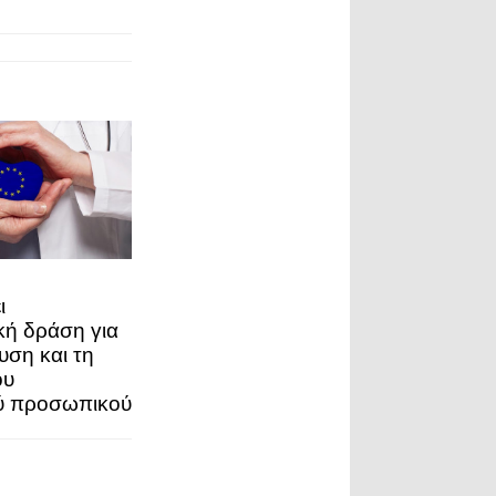
ι
ή δράση για
υση και τη
ου
ύ προσωπικού