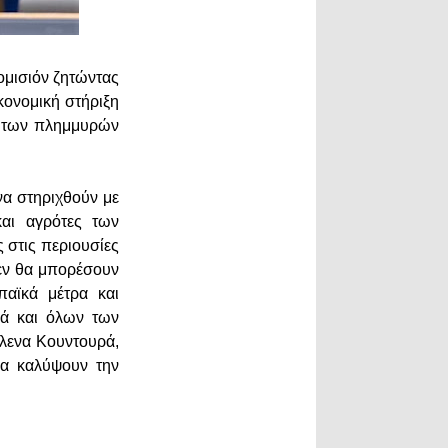
μισιόν ζητώντας
κονομική στήριξη
ς των πλημμυρών
να στηριχθούν με
και αγρότες των
 στις περιουσίες
 δεν θα μπορέσουν
παϊκά μέτρα και
λλά και όλων των
Έλενα Κουντουρά,
να καλύψουν την