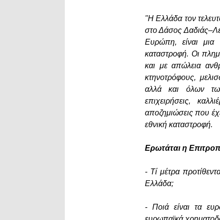
"Η Ελλάδα τον τελευτ
στο Δάσος Δαδιάς–Λε
Ευρώπη, είναι μια 
καταστροφή. Οι πλη
και με απώλεια ανθ
κτηνοτρόφους, μελισ
αλλά και όλων των
επιχειρήσεις, καλλ
αποζημιώσεις που έχ
εθνική καταστροφή.
Ερωτάται η Επιτροπ
- Τί μέτρα προτίθεν
Ελλάδα;
- Ποιά είναι τα ε
ευρωπαϊκά χρηματοδοτ