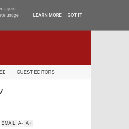
er-agent
rate usage
LEARN MORE
GOT IT
ΕΣ
GUEST EDITORS
ν
EMAIL
A
-
A
+