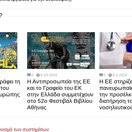
?
0
9-10-2024
0
9-2-2024
ράφει τη
Η Αντιπροσωπεία της ΕΕ
Η ΕΕ στηρίζε
 του
και το Γραφείο του ΕΚ
πανευρωπαϊκ
Ευρώπης
στην Ελλάδα συμμετέχουν
την προσέλκ
στο 52ο Φεστιβάλ Βιβλίου
διατήρηση τ
Αθήνας
νοσηλευτικο
ονισμό των συστημάτων