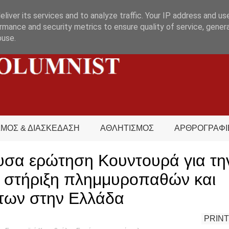
liver its services and to analyze traffic. Your IP address and us
rmance and security metrics to ensure quality of service, gene
buse.
ΣΜΟΣ & ΔΙΑΣΚΕΔΑΣΗ
ΑΘΛΗΤΙΣΜΟΣ
ΑΡΘΡΟΓΡΑΦΙ
υσα ερώτηση Κουντουρά για τη
ή στήριξη πλημμυροπαθών και
των στην Ελλάδα
PRINT