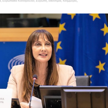
α
,
Ευρωπαϊκό Κοινοβούλιο
,
Ευρώπη
,
οικονομία
,
πλημμυρες
,
's hot?