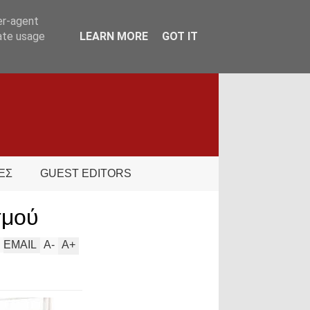
er-agent
rate usage
LEARN MORE
GOT IT
ΕΣ
GUEST EDITORS
σμού
EMAIL
A
-
A
+