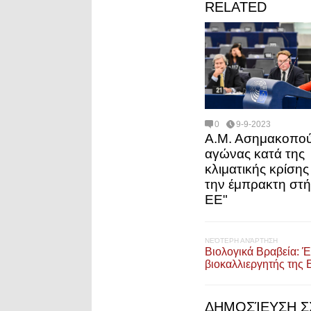
RELATED
0
9-9-2023
Α.Μ. Ασημακοπού
αγώνας κατά της
κλιματικής κρίσης
την έμπρακτη στή
ΕΕ"
ΝΕΌΤΕΡΗ ΑΝΆΡΤΗΣΗ
Βιολογικά Βραβεία: 
βιοκαλλιεργητής της 
ΔΗΜΟΣΊΕΥΣΗ Σ