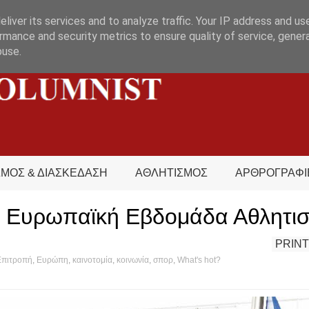
liver its services and to analyze traffic. Your IP address and us
rmance and security metrics to ensure quality of service, gene
buse.
ΣΜΟΣ & ΔΙΑΣΚΕΔΑΣΗ
ΑΘΛΗΤΙΣΜΟΣ
ΑΡΘΡΟΓΡΑΦΙ
η Ευρωπαϊκή Εβδομάδα Αθλητι
PRINT
Επιτροπή
,
Ευρώπη
,
καινοτομία
,
κοινωνία
,
σπορ
,
What's hot?