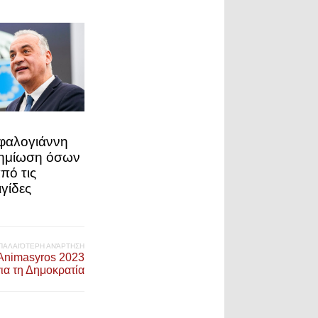
φαλογιάννη
ζημίωση όσων
πό τις
ιγίδες
ΠΑΛΑΙΌΤΕΡΗ ΑΝΆΡΤΗΣΗ
Animasyros 2023
ια τη Δημοκρατία