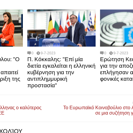
0
9-7-2023
0
9-7-2023
λου: "Ο
Π. Κόκκαλης: "Επί μία
Ερώτηση Κε
διετία εγκαλείται η ελληνική
για την απο
 απαιτεί
κυβέρνηση για την
επλήγησαν α
ριξη της
αντιπλημμυρική
φονικές κατα
προστασία"
Έλληνας ο καλύτερος
Το Ευρωπαϊκό Κοινοβούλιο στο 
ΕΕ
σε μια συζήτηση γ
ΧΟΛΊΟΥ