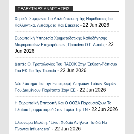
ΤΕΛΕΥΤΑΙΕΣ ΑΝΑΡΤΗΣΕΙΣ
Χημικά: Συμφωνία Για Απλούστευση Της Νομοθεσίας Για
Recent Posts Widget
- 22 Jun 2026
Καλλυντικά, Λιπάσματα Και Ετικέτες
Ευρωπαϊκή Υπηρεσία Χρηματοδοτικής Καθοδήγησης
- 22
Μικρομεσαίων Επιχειρήσεων, Προτείνει Ο Γ. Αυτιάς
Jun 2026
Δεκτές Οι Τροπολογίες Του ΠΑΣΟΚ Στην Έκθεση-Ράπισμα
- 22 Jun 2026
Του ΕΚ Για Την Τουρκία
Νέο Σύστημα Για Την Επιστροφή Υπηκόων Τρίτων Χωρών
- 22 Jun 2026
Που Διαμένουν Παράτυπα Στην ΕΕ
Η Ευρωπαϊκή Επιτροπή Και Ο ΟΟΣΑ Παρουσιάζουν Το
- 22 Jun 2026
Πλαίσιο Γραμματισμού Στον Τομέα Της ΤΝ
Ελεονώρα Μελέτη: "Είναι Χυδαίο Ανήλικα Παιδιά Να
- 22 Jun 2026
Γίνονται Influencers"