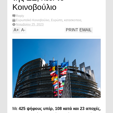
Κοινοβούλιο
Reply
Ευρωπαϊκό Κοινοβούλιο
,
Ευρώπη
,
κατασκοπεια
,
παρακολουθηση
,
πολιτική
,
σκανδαλα
,
Pegasus Project
,
Νοεμβρίου 25, 2023
What's hot?
A
+
A
-
PRINT
EMAIL
Με
425 ψήφους υπέρ, 108 κατά και 23 αποχές,