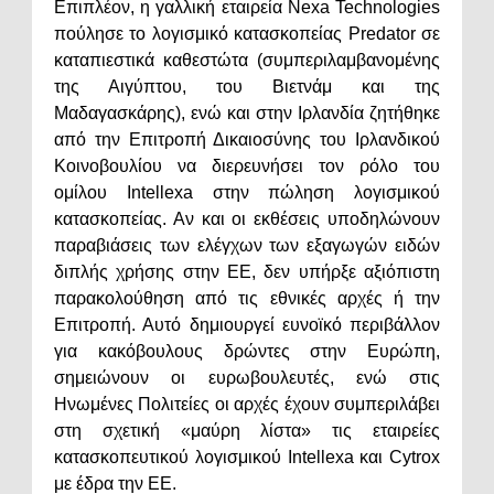
Επιπλέον, η γαλλική εταιρεία Nexa Technologies
πούλησε το λογισμικό κατασκοπείας Predator σε
καταπιεστικά καθεστώτα (συμπεριλαμβανομένης
της Αιγύπτου, του Βιετνάμ και της
Μαδαγασκάρης), ενώ και στην Ιρλανδία ζητήθηκε
από την Επιτροπή Δικαιοσύνης του Ιρλανδικού
Κοινοβουλίου να διερευνήσει τον ρόλο του
ομίλου Intellexa στην πώληση λογισμικού
κατασκοπείας. Αν και οι εκθέσεις υποδηλώνουν
παραβιάσεις των ελέγχων των εξαγωγών ειδών
διπλής χρήσης στην ΕΕ, δεν υπήρξε αξιόπιστη
παρακολούθηση από τις εθνικές αρχές ή την
Επιτροπή. Αυτό δημιουργεί ευνοϊκό περιβάλλον
για κακόβουλους δρώντες στην Ευρώπη,
σημειώνουν οι ευρωβουλευτές, ενώ στις
Ηνωμένες Πολιτείες οι αρχές έχουν συμπεριλάβει
στη σχετική «μαύρη λίστα» τις εταιρείες
κατασκοπευτικού λογισμικού Intellexa και Cytrox
με έδρα την ΕΕ.