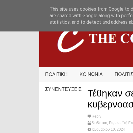
HOME
ΟΡΟΙ ΧΡΗΣΗΣ
ΕΠΙΚΟΙΝΩΝΙΑ
This site uses cookies from Google to de
are shared with Google along with perfo
statistics, and to detect and address a
ΠΟΛΙΤΙΚΗ
ΚΟΙΝΩΝΙΑ
ΠΟΛΙΤΙ
ΣΥΝΕΝΤΕΥΞΕΙΣ
Τέθηκαν σε
κυβερνοασ
Reply
διαδικτυο
,
Ευρωπαϊκή Επ
What's hot?
Ιανουαρίου 10, 2024