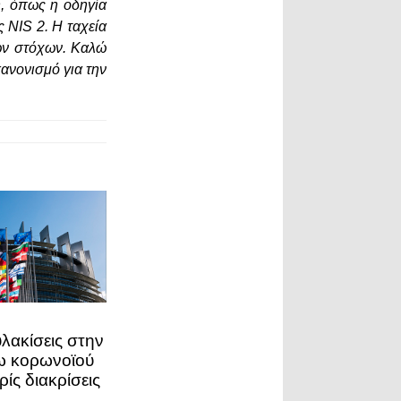
η, όπως η οδηγία
 NIS 2. Η ταχεία
των στόχων. Καλώ
ανονισμό για την
λακίσεις στην
ω κορωνοϊού
ρίς διακρίσεις