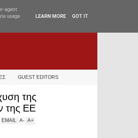
er-agent
rate usage
LEARN MORE
GOT IT
ΕΣ
GUEST EDITORS
σχυση της
ν της ΕΕ
EMAIL
A
-
A
+