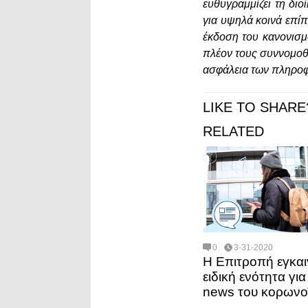
ευθυγραμμίζει τη δι
για υψηλά κοινά επί
έκδοση του κανονισμ
πλέον τους συννομοθ
ασφάλεια των πληροφ
LIKE TO SHARE
RELATED
0
3-31-2020
Η Επιτροπή εγκαιν
ειδική ενότητα για
news του κορωνο