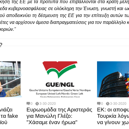
οίκηση της ΕΕ με τα πρότυπα που επιβάλλονται στα κράτη μέλ
πεδα κυβερνοασφάλειας σε ολόκληρη την Ένωση, γνωστή και ως
ού αποδεικνύει τη δέσμευση της ΕΕ για την επίτευξη αυτών 
έτες να αρχίσουν άμεσα διαπραγματεύσεις για τον παράλληλο κ
οριών."
?
0
3-30-2020
0
3-30-2020
ιάζει
Ευρωομάδα της Αριστεράς
ΕΚ: οι αποφυ
 τα fake
για Μανώλη Γλέζο:
Τουρκία λόγ
ϊού
"Χάσαμε έναν ήρωα"
να γίνουν χω