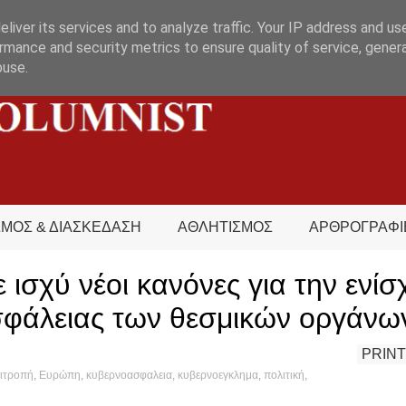
liver its services and to analyze traffic. Your IP address and us
rmance and security metrics to ensure quality of service, gene
buse.
ΣΜΟΣ & ΔΙΑΣΚΕΔΑΣΗ
ΑΘΛΗΤΙΣΜΟΣ
ΑΡΘΡΟΓΡΑΦΙ
 ισχύ νέοι κανόνες για την ενί
φάλειας των θεσμικών οργάνω
PRINT
ιτροπή
,
Ευρώπη
,
κυβερνοασφαλεια
,
κυβερνοεγκλημα
,
πολιτική
,