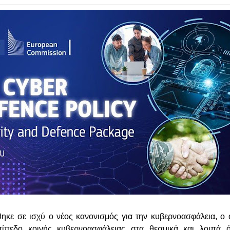
έθηκε σε ισχύ ο νέος κανονισμός για την κυβερνοασφάλεια, ο 
ίπεδο κοινής κυβερνοασφάλειας στα θεσμικά και λοιπά 