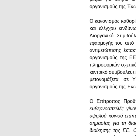
οργανισμούς της Έν
Ο κανονισμός καθορίζ
και ελέγχου κινδύν
Διοργανικό Συμβού
εφαρμογής του από 
αντιμετώπισης έκτα
οργανισμούς της ΕΕ
πληροφοριών σχετικά
κεντρικό συμβουλευτ
μετονομάζεται σε 
οργανισμούς της Ένω
Ο Επίτροπος Προϋπ
κυβερνοαπειλές γίνο
υψηλού κοινού επιπέ
σημασίας για τη δια
διοίκησης της ΕΕ. 