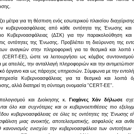
ωσης.
ει μέτρα για τη θέσπιση ενός εσωτερικού πλαισίου διαχείριση
ων κυβερνοασφάλειας από κάθε οντότητα της Ένωσης και 
λιο Κυβερνοασφάλειας (ΔΣΚ) για την παρακολούθηση και 
τις οντότητες της Ένωσης. Προβλέπει τη διεύρυνση της εντ
κτων αναγκών στην πληροφορική για τα θεσμικά και λοιπά 
 (CERT-ΕΕ), ώστε να λειτουργήσει ως κόμβος συντονισμού
 με απειλές, την ανταλλαγή πληροφοριών και την αντιμετώπι
ικό όργανο και ως πάροχος υπηρεσιών. Σύμφωνα με την εντολ
Υπηρεσία Κυβερνοασφάλειας για τα θεσμικά και λοιπά ό
σης, αλλά διατηρεί τη σύντομη ονομασία "CERT-ΕΕ".
ολογισμού και Διοίκησης κ.
Γιοχάνες Χάν δήλωσε
σχε
νται όλο και συχνότερες και οι κυβερνοεπιθέσεις πιο εξελιγμ
δου κυβερνοασφάλειας σε όλες τις οντότητες της Ένωσης εί
σφάλιση μιας ανοικτής, αποτελεσματικής, ασφαλούς και ανθ
Ο κανονισμός ενισχύει την κυβερνοασφάλεια των οντοτήτων