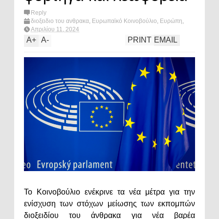
Reply
διοξειδιο του ανθρακα
,
Ευρωπαϊκό Κοινοβούλιο
,
Ευρώπη
,
περιβαλλον
,
πολιτική
,
ρυπανση
,
What's hot?
Απριλίου 11, 2024
A
+
A
-
PRINT
EMAIL
Το Κοινοβούλιο ενέκρινε τα νέα μέτρα για την
ενίσχυση των στόχων μείωσης των εκπομπών
διοξειδίου του άνθρακα για νέα βαρέα