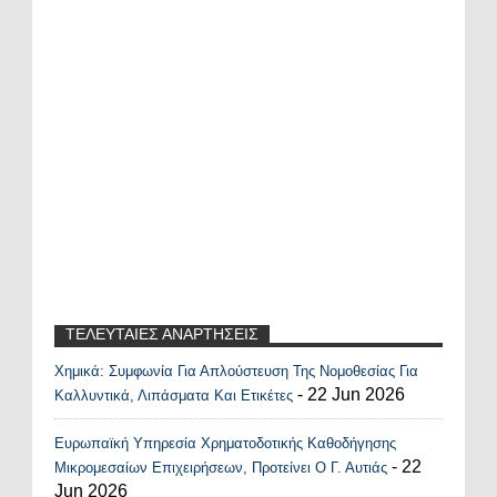
ΤΕΛΕΥΤΑΙΕΣ ΑΝΑΡΤΗΣΕΙΣ
Χημικά: Συμφωνία Για Απλούστευση Της Νομοθεσίας Για
Recent Posts Widget
- 22 Jun 2026
Καλλυντικά, Λιπάσματα Και Ετικέτες
Ευρωπαϊκή Υπηρεσία Χρηματοδοτικής Καθοδήγησης
- 22
Μικρομεσαίων Επιχειρήσεων, Προτείνει Ο Γ. Αυτιάς
Jun 2026