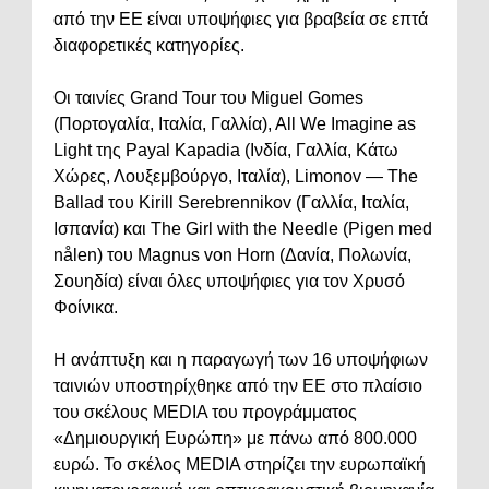
από την ΕΕ είναι υποψήφιες για βραβεία σε επτά
διαφορετικές κατηγορίες.
Οι ταινίες Grand Tour του Miguel Gomes
(Πορτογαλία, Ιταλία, Γαλλία), All We Imagine as
Light της Payal Kapadia (Ινδία, Γαλλία, Κάτω
Χώρες, Λουξεμβούργο, Ιταλία), Limonov — The
Ballad του Kirill Serebrennikov (Γαλλία, Ιταλία,
Ισπανία) και The Girl with the Needle (Pigen med
nålen) του Magnus von Horn (Δανία, Πολωνία,
Σουηδία) είναι όλες υποψήφιες για τον Χρυσό
Φοίνικα.
Η ανάπτυξη και η παραγωγή των 16 υποψήφιων
ταινιών υποστηρίχθηκε από την ΕΕ στο πλαίσιο
του σκέλους MEDIA του προγράμματος
«Δημιουργική Ευρώπη» με πάνω από 800.000
ευρώ. Το σκέλος MEDIA στηρίζει την ευρωπαϊκή