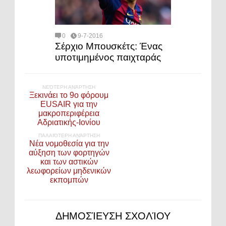
0
9-7-2016
Σέρχιο Μπουσκέτς: Ένας
υποτιμημένος παιχταράς
ΝΕΌΤΕΡΗ ΑΝΆΡΤΗΣΗ
Ξεκινάει το 9ο φόρουμ
EUSAIR για την
μακροπεριφέρεια
Αδριατικής-Ιονίου
ΠΑΛΑΙΌΤΕΡΗ ΑΝΆΡΤΗΣΗ
Νέα νομοθεσία για την
αύξηση των φορτηγών
και των αστικών
λεωφορείων μηδενικών
εκπομπών
ΔΗΜΟΣΊΕΥΣΗ ΣΧΟΛΊΟΥ