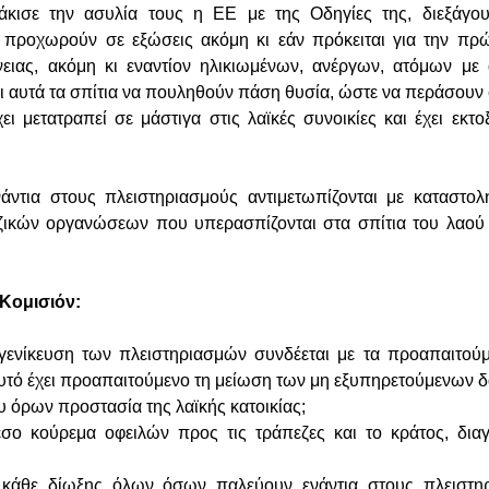
άκισε την ασυλία τους η ΕΕ με της Οδηγίες της, διεξάγου
 προχωρούν σε εξώσεις ακόμη κι εάν πρόκειται για την πρώ
ένειας, ακόμη κι εναντίον ηλικιωμένων, ανέργων, ατόμων με
αι αυτά τα σπίτια να πουληθούν πάση θυσία, ώστε να περάσουν
ι μετατραπεί σε μάστιγα στις λαϊκές συνοικίες και έχει εκτο
νάντια στους πλειστηριασμούς αντιμετωπίζονται με καταστολ
ζικών οργανώσεων που υπερασπίζονται στα σπίτια του λαού 
 Κομισιόν:
 γενίκευση των πλειστηριασμών συνδέεται με τα προαπαιτού
τό έχει προαπαιτούμενο τη μείωση των μη εξυπηρετούμενων δ
ευ όρων προστασία της λαϊκής κατοικίας;
εσο κούρεμα οφειλών προς τις τράπεζες και το κράτος, δια
κάθε δίωξης όλων όσων παλεύουν ενάντια στους πλειστηρ