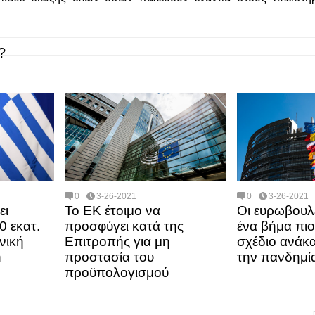
?
0
3-26-2021
0
3-26-2021
ει
Το ΕΚ έτοιμο να
Οι ευρωβουλ
0 εκατ.
προσφύγει κατά της
ένα βήμα πιο
νική
Επιτροπής για μη
σχέδιο ανάκ
n
προστασία του
την πανδημί
προϋπολογισμού