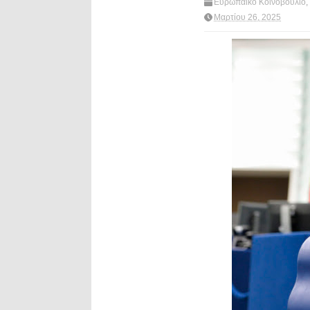
Ευρωπαϊκό Κοινοβούλιο
,
Ταμειο Ανακαμψης
,
What'
Μαρτίου 26, 2025