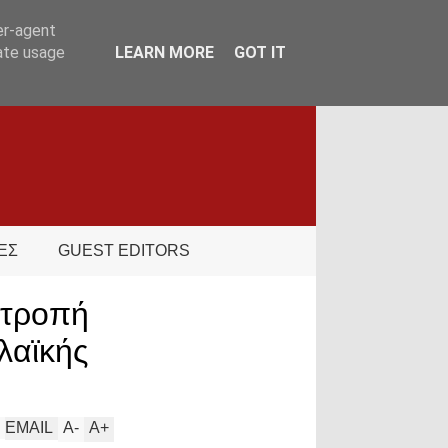
er-agent
rate usage
LEARN MORE
GOT IT
ΕΣ
GUEST EDITORS
ιτροπή
λαϊκής
EMAIL
A
-
A
+