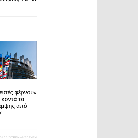
ευτές φέρνουν
 κοντά το
αμψης από
α
ΠΑΛΑΙΌΤΕΡΗ ΑΝΆΡΤΗΣΗ