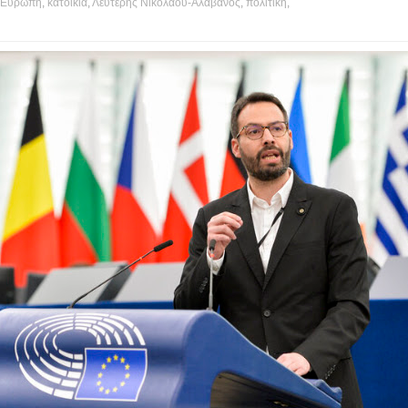
Ευρώπη
,
κατοικία
,
Λευτερης Νικολαου-Αλαβανος
,
πολιτική
,
s hot?