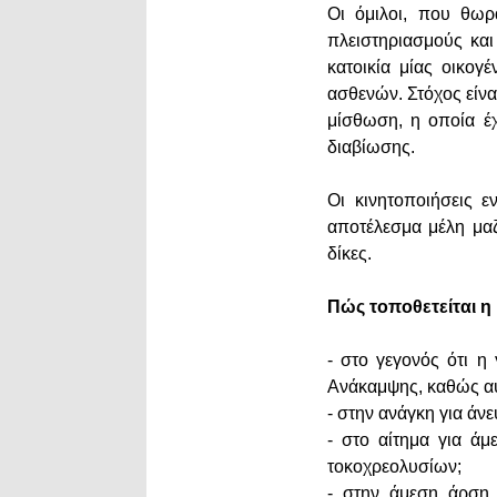
Οι όμιλοι, που θωρ
πλειστηριασμούς και
κατοικία μίας οικογ
ασθενών. Στόχος είν
μίσθωση, η οποία έχε
διαβίωσης.
Οι κινητοποιήσεις ε
αποτέλεσμα μέλη μα
δίκες.
Πώς τοποθετείται η
- στο γεγονός ότι η
Ανάκαμψης, καθώς αυ
- στην ανάγκη για άν
- στο αίτημα για άμ
τοκοχρεολυσίων;
- στην άμεση άρση 