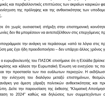
ομικές και περιβαλλοντικές επιπτώσεις των ακραίων καιρικών φ
ενίσχυση της πρόληψης και της ανθεκτικότητας των υποδομώ
ς.
σε ότι χωρίς ουσιαστική στήριξη στην επιστημονική κοινότητ
νωνίες δεν θα μπορέσουν να αντεπεξέλθουν στις επερχόμενες π
πογράμμισε την ανάγκη να περάσουμε «από τα λόγια στις πρ
ύση μας έχει ήδη προειδοποιήσει – δεν υπάρχει άλλος χρόνος γ
 ο ευρωβουλευτής του ΠΑΣΟΚ επισήμανε ότι η Ελλάδα βρίσκετ
 κρίσης και κάλεσε την Ευρωπαϊκή Ένωση να ενισχύσει τις πολι
και την προστασία των πιο ευάλωτων περιοχών. Η εκδήλωσ
 την ενίσχυση του διαλόγου μεταξύ επιστημόνων, θεσμών
 ανάγκη για άμεση χάραξη πολιτικών ανθεκτικότητας και π
πη. Δείτε την παρουσίαση της έκθεσης “Κλιματική Αποτίμησ
σταση το 2024” καθώς και δηλώσεις των συμμετεχόντων 