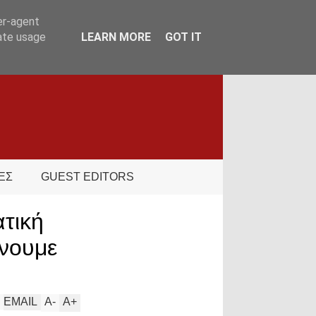
er-agent
rate usage
LEARN MORE
GOT IT
ΕΣ
GUEST EDITORS
ατική
νουμε
EMAIL
A
-
A
+