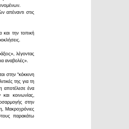
αινομένων.
ν απέναντι στις
α και την τοπική
ροκλήσεις.
άξεις», λέγοντας
ια αναβολές».
αι στην “κόκκινη
τικές της για τη
η αποτέλεσε ένα
 και κοινωνίας,
ροσαρμογής στην
η, Μακροχρόνιες
στους παρακάτω