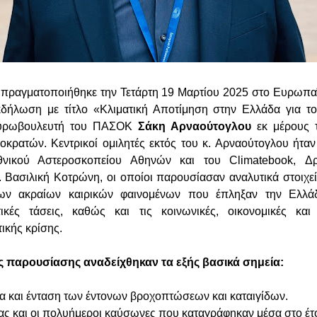
ία πραγματοποιήθηκε την Τετάρτη 19 Μαρτίου 2025 στο Ευρωπα
κδήλωση με τίτλο «Κλιματική Αποτίμηση στην Ελλάδα για το
Ευρωβουλευτή του ΠΑΣΟΚ
Σάκη Αρναούτογλου
εκ μέρους 
οκρατών. Κεντρικοί ομιλητές εκτός του κ. Αρναούτογλου ήταν 
θνικού Αστεροσκοπείου Αθηνών και του Climatebook, Δρ
 Βασιλική Κοτρώνη, οι οποίοι παρουσίασαν αναλυτικά στοιχεί
των ακραίων καιρικών φαινομένων που έπληξαν την Ελλάδ
τικές τάσεις, καθώς και τις κοινωνικές, οικονομικές και 
τικής κρίσης.
ης παρουσίασης αναδείχθηκαν τα εξής βασικά σημεία:
α και ένταση των έντονων βροχοπτώσεων και καταιγίδων.
ας και οι πολυήμεροι καύσωνες που καταγράφηκαν μέσα στο έτ