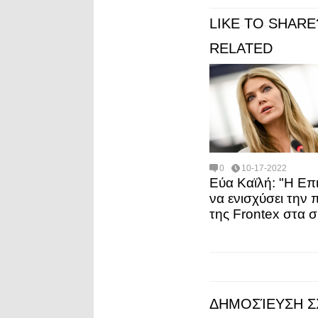
LIKE TO SHARE
RELATED
0
10-17-2022
Εύα Καϊλή: "H Επ
να ενισχύσει την
της Frontex στα 
ΔΗΜΟΣΊΕΥΣΗ Σ