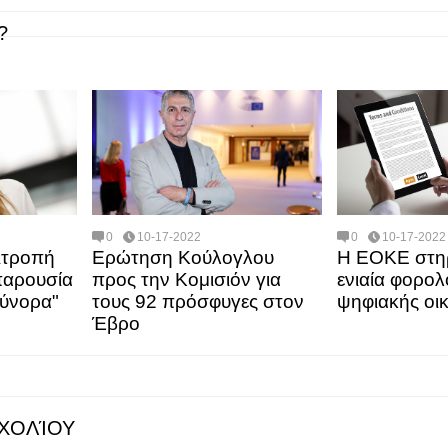
?
0
10-17-2022
0
10-17-2022
ιτροπή
Ερώτηση Κούλογλου
Η ΕΟΚΕ στηρ
 παρουσία
προς την Κομισιόν για
ενιαία φορο
σύνορα"
τους 92 πρόσφυγες στον
ψηφιακής οι
Έβρο
ΧΟΛΊΟΥ