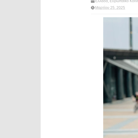
Ελλαδα
,
Ευρωπαϊκό Κοιν
Σακης Αρναουτογλου
,
Wha
Μαρτίου 25, 2025