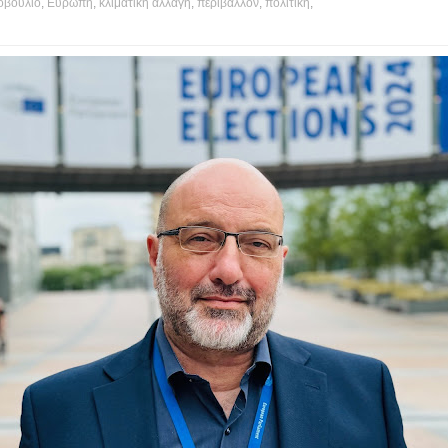
οβούλιο
,
Ευρώπη
,
κλιματικη αλλαγη
,
περιβάλλον
,
πολιτική
,
t's hot?