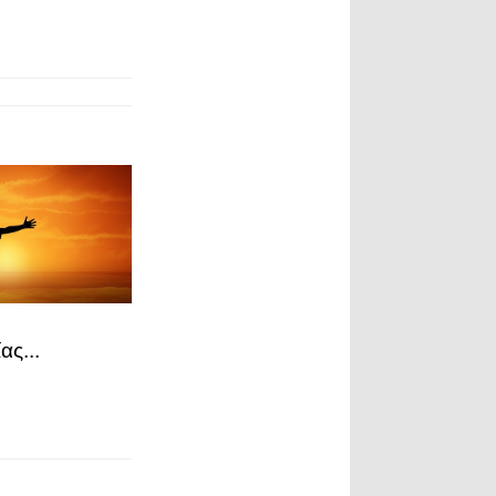
ας...