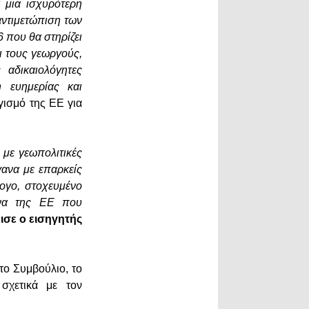
 μια ισχυρότερη
αντιμετώπιση των
 που θα στηρίζει
αι τους γεωργούς,
 αδικαιολόγητες
η ευημερίας και
γισμό της ΕΕ για
 με γεωπολιτικές
ανα με επαρκείς
ογο, στοχευμένο
γανα της ΕΕ που
ισε ο εισηγητής
το Συμβούλιο, το
σχετικά με τον