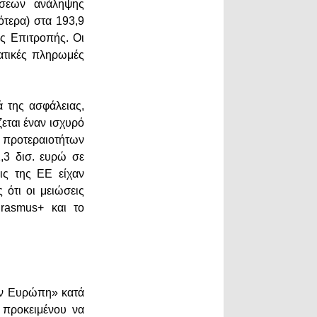
ώσεων ανάληψης
ότερα) στα 193,9
ης Επιτροπής. Οι
ατικές πληρωμές
ά της ασφάλειας,
εται έναν ισχυρό
ν προτεραιοτήτων
,3 δισ. ευρώ σε
ις της ΕΕ είχαν
 ότι οι μειώσεις
rasmus+ και το
ων Ευρώπη» κατά
 προκειμένου να