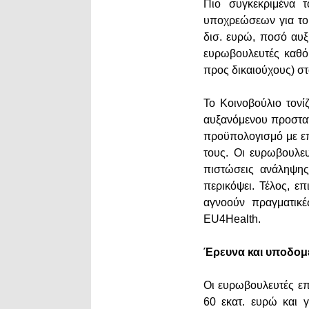
Πιο συγκεκριμένα 
υποχρεώσεων για το 
δισ. ευρώ, ποσό αυξ
ευρωβουλευτές καθό
προς δικαιούχους) στ
Το Κοινοβούλιο τονί
αυξανόμενου προστατε
προϋπολογισμό με επ
τους. Οι ευρωβουλε
πιστώσεις ανάληψης
περικόψει. Τέλος, επ
αγνοούν πραγματικ
EU4Health.
Έρευνα και υποδομ
Οι ευρωβουλευτές ε
60 εκατ. ευρώ και γ