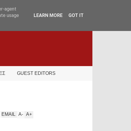
er-agent
rate usage
LEARN MORE
GOT IT
ΕΣ
GUEST EDITORS
EMAIL
A
-
A
+