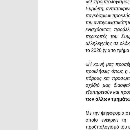
«Ο προϋπολογισμός 
Ευρώπη, ανταποκρινό
παγκόσμιων προκλήσε
την ανταγωνιστικότητ
ενισχύοντας παράλλ
περικοπές του Συμβ
αλληλεγγύης σε ολό
το 2026 (για το τμήμα 
«Η κοινή μας προσέγγ
προκλήσεις όπως η κ
πόρους και προσωπι
σχέδιό μας διασφαλ
εξυπηρετούν και προσ
των άλλων τμημάτων
Με την ψηφοφορία στ
οποίο ενέκρινε τη
προϋπολογισμό του ε