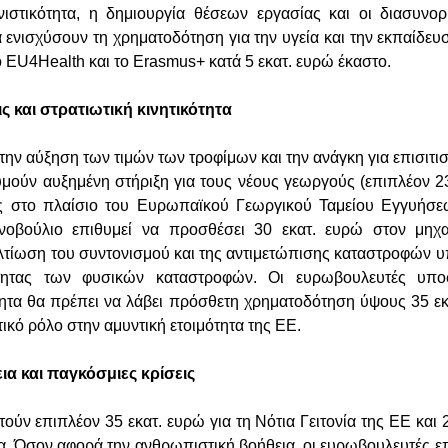
ιστικότητα, η δημιουργία θέσεων εργασίας και οι διασυνορ
 ενισχύσουν τη χρηματοδότηση για την υγεία και την εκπαίδευ
 EU4Health και το Erasmus+ κατά 5 εκατ. ευρώ έκαστο.
ς και στρατιωτική κινητικότητα
ν αύξηση των τιμών των τροφίμων και την ανάγκη για επισιτιστ
μούν αυξημένη στήριξη για τους νέους γεωργούς (επιπλέον 23
ες στο πλαίσιο του Ευρωπαϊκού Γεωργικού Ταμείου Εγγυήσε
ινοβούλιο επιθυμεί να προσθέσει 30 εκατ. ευρώ στον μηχα
ελτίωση του συντονισμού και της αντιμετώπισης καταστροφών υ
τητας των φυσικών καταστροφών. Οι ευρωβουλευτές υποσ
ότητα θα πρέπει να λάβει πρόσθετη χρηματοδότηση ύψους 35 ε
τικό ρόλο στην αμυντική ετοιμότητα της ΕΕ.
ια και παγκόσμιες κρίσεις
ούν επιπλέον 35 εκατ. ευρώ για τη Νότια Γειτονία της ΕΕ και 
νία. Όσον αφορά την ανθρωπιστική βοήθεια, οι ευρωβουλευτές 