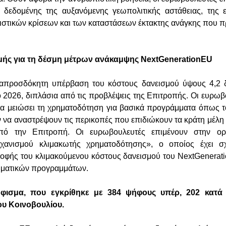
, δεδομένης της αυξανόμενης γεωπολιτικής αστάθειας, της 
τικών κρίσεων και των καταστάσεων έκτακτης ανάγκης που π
.
ς για τη δέσμη μέτρων ανάκαμψης NextGenerationEU
 απροσδόκητη υπέρβαση του κόστους δανεισμού ύψους 4,2 δ
 2026, διπλάσια από τις προβλέψεις της Επιτροπής. Οι ευρωβο
να μειώσει τη χρηματοδότηση για βασικά προγράμματα όπως 
ν να αναστρέψουν τις περικοπές που επιδιώκουν τα κράτη μέλη
ό την Επιτροπή. Οι ευρωβουλευτές επιμένουν στην ο
ανισμού κλιμακωτής χρηματοδότησης», ο οποίος έχει σχ
τροφής του κλιμακούμενου κόστους δανεισμού του NextGenerati
ηματικών προγραμμάτων.
φισμα, που εγκρίθηκε με 384 ψήφους υπέρ, 202 κατά 
του Κοινοβουλίου.