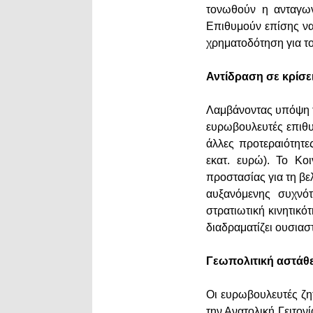
τονωθούν η ανταγων
Επιθυμούν επίσης να
χρηματοδότηση για το
Αντίδραση σε κρίσει
Λαμβάνοντας υπόψη τη
ευρωβουλευτές επιθυ
άλλες προτεραιότητ
εκατ. ευρώ). Το Κο
προστασίας για τη β
αυξανόμενης συχνό
στρατιωτική κινητικ
διαδραματίζει ουσιασ
Γεωπολιτική αστάθε
Οι ευρωβουλευτές ζητ
την Ανατολική Γειτο