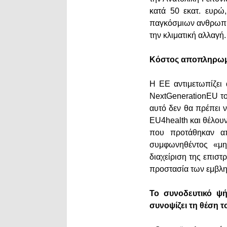
κατά 50 εκατ. ευρώ
παγκόσμιων ανθρωπισ
την κλιματική αλλαγή
Κόστος αποπληρωμή
Η ΕΕ αντιμετωπίζει
NextGenerationEU το
αυτό δεν θα πρέπει 
EU4health και θέλου
που προτάθηκαν απ
συμφωνηθέντος «μηχ
διαχείριση της επισ
προστασία των εμβλ
Το συνοδευτικό ψή
συνοψίζει τη θέση 