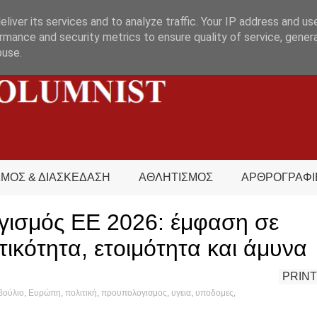
liver its services and to analyze traffic. Your IP address and us
rmance and security metrics to ensure quality of service, gene
buse.
ΣΜΟΣ & ΔΙΑΣΚΕΔΑΣΗ
ΑΘΛΗΤΙΣΜΟΣ
ΑΡΘΡΟΓΡΑΦΙ
ισμός ΕΕ 2026: έμφαση σε
ικότητα, ετοιμότητα και άμυνα
PRINT
βούλιο
,
Ευρώπη
,
πολιτική
,
προυπολογισμος
,
υγεια
,
υποδομες
,
's hot?