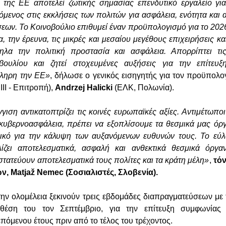
της ΕΕ αποτελεί ζωτικής σημασίας επενδυτικό εργαλείο για
μενος στις εκκλήσεις των πολιτών για ασφάλεια, ενότητα και 
ων. Το Κοινοβούλιο επιθυμεί έναν προϋπολογισμό για το 2026
α, την έρευνα, τις μικρές και μεσαίου μεγέθους επιχειρήσεις κ
ηλα την πολιτική προστασία και ασφάλεια. Απορρίπτει τις
ουλίου και ζητεί στοχευμένες αυξήσεις για την επίτευξ
κληρη την ΕΕ»
, δήλωσε ο γενικός εισηγητής για τον προϋπολο
III - Επιτροπή),
Andrzej Halicki
(ΕΛΚ, Πολωνία).
ιση αντικατοπτρίζει τις κοινές ευρωπαϊκές αξίες. Αντιμέτωποι
υβερνοασφάλεια, πρέπει να εξοπλίσουμε τα θεσμικά μας όργ
κό για την κάλυψη των αυξανόμενων ευθυνών τους. Το εύλ
ίζει αποτελεσματικά, ασφαλή και ανθεκτικά θεσμικά όρ
τατεύουν αποτελεσματικά τους πολίτες και τα κράτη μέλη»
,
τόν
, Matjaž Nemec (Σοσιαλιστές, Σλοβενία).
ην ολομέλεια ξεκινούν τρεις εβδομάδες διαπραγματεύσεων με 
 θέση του τον Σεπτέμβριο, για την επίτευξη συμφωνίας 
πόμενου έτους πριν από το τέλος του τρέχοντος.