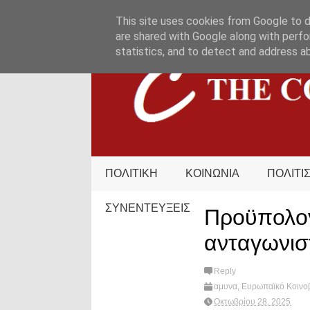
HOME
ΟΡΟΙ ΧΡΗΣΗΣ
ΕΠΙΚΟΙΝΩΝΙΑ
This site uses cookies from Google to de
are shared with Google along with perfo
statistics, and to detect and address a
ΠΟΛΙΤΙΚΗ
ΚΟΙΝΩΝΙΑ
ΠΟΛΙΤΙ
ΣΥΝΕΝΤΕΥΞΕΙΣ
Προϋπολογ
ανταγωνιστ
Reply
αμυνα
,
Ευρωπαϊκό Κοινο
Next Generation EU
,
What
Οκτωβρίου 28, 2025