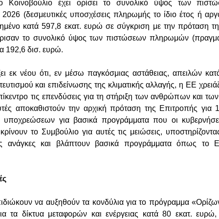
το Κοινοβούλιο έχει ορίσει το συνολικό ύψος των πιστ
2026 (δεσμευτικές υποσχέσεις πληρωμής το ίδιο έτος ή αργ
ημένο κατά 597,8 εκατ. ευρώ σε σύγκριση με την πρόταση τ
ρισαν το συνολικό ύψος των πιστώσεων πληρωμών (πραγμ
α 192,6 δισ. ευρώ.
ζει εκ νέου ότι, εν μέσω παγκόσμιας αστάθειας, απειλών κατ
υτισμού και επιδείνωσης της κλιματικής αλλαγής, η ΕΕ χρειάζ
ίκεντρο τις επενδύσεις για τη στήριξη των ανθρώπων και τω
υτές αποκαθιστούν την αρχική πρόταση της Επιτροπής για 1
 υποχρεώσεων για βασικά προγράμματα που οι κυβερνήσε
ικρίνουν το Συμβούλιο για αυτές τις μειώσεις, υποστηρίζοντας
ές ανάγκες και βλάπτουν βασικά προγράμματα όπως το E
ές
πιδιώκουν να αυξηθούν τα κονδύλια για το πρόγραμμα «Ορίζ
ια τα δίκτυα μεταφορών και ενέργειας κατά 80 εκατ. ευρώ,