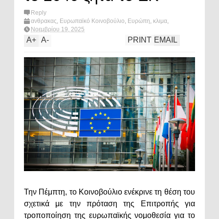
Reply
ανθρακας
,
Ευρωπαϊκό Κοινοβούλιο
,
Ευρώπη
,
κλιμα
,
μεταφορες
,
πολιτική
,
πρασινη μεταβαση
,
COP30
,
What's
Νοεμβρίου 19, 2025
hot?
A
+
A
-
PRINT
EMAIL
Την Πέμπτη, το Κοινοβούλιο ενέκρινε τη θέση του
σχετικά με την πρόταση της Επιτροπής για
τροποποίηση της ευρωπαϊκής νομοθεσία για το