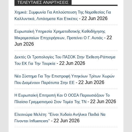
ΤΕΛΕΥΤΑΙΕΣ ΑΝΑΡΤΗΣΕΙΣ
Χημικά: Συμφωνία Για Απλούστευση Της Νομοθεσίας Για
Recent Posts Widget
- 22 Jun 2026
Καλλυντικά, Λιπάσματα Και Ετικέτες
Ευρωπαϊκή Υπηρεσία Χρηματοδοτικής Καθοδήγησης
- 22
Μικρομεσαίων Επιχειρήσεων, Προτείνει Ο Γ. Αυτιάς
Jun 2026
Δεκτές Οι Τροπολογίες Του ΠΑΣΟΚ Στην Έκθεση-Ράπισμα
- 22 Jun 2026
Του ΕΚ Για Την Τουρκία
Νέο Σύστημα Για Την Επιστροφή Υπηκόων Τρίτων Χωρών
- 22 Jun 2026
Που Διαμένουν Παράτυπα Στην ΕΕ
Η Ευρωπαϊκή Επιτροπή Και Ο ΟΟΣΑ Παρουσιάζουν Το
- 22 Jun 2026
Πλαίσιο Γραμματισμού Στον Τομέα Της ΤΝ
Ελεονώρα Μελέτη: "Είναι Χυδαίο Ανήλικα Παιδιά Να
- 22 Jun 2026
Γίνονται Influencers"