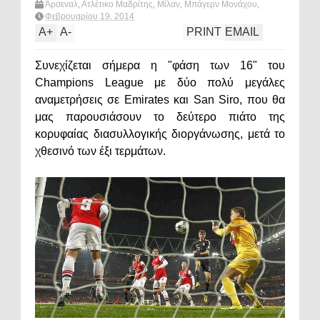
Άρσεναλ
,
Ατλέτικο Μαδρίτης
,
Μίλαν
,
Μπάγερν Μονάχου
,
ποδόσφαιρο
,
φάση των 16
,
Champions League
,
Nightly
Φεβρουαρίου 19, 2014
Notables
A
+
A
-
PRINT
EMAIL
Συνεχίζεται σήμερα η "φάση των 16" του
Champions League με δύο πολύ μεγάλες
αναμετρήσεις σε Emirates και San Siro, που θα
μας παρουσιάσουν το δεύτερο πιάτο της
κορυφαίας διασυλλογικής διοργάνωσης, μετά το
χθεσινό των έξι τερμάτων.