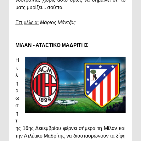
ματς μυρίζει... σούπα.
Επιμέλεια:
Μάριος Μάντζος
ΜΙΛΑΝ - ΑΤΛΕΤΙΚΟ ΜΑΔΡΙΤΗΣ
Η
κ
λ
ή
ρ
ω
σ
η
τ
ης 16ης Δεκεμβρίου φέρνει σήμερα τη Μίλαν και
την Ατλέτικο Μαδρίτης να διασταυρώνουν τα ξίφη