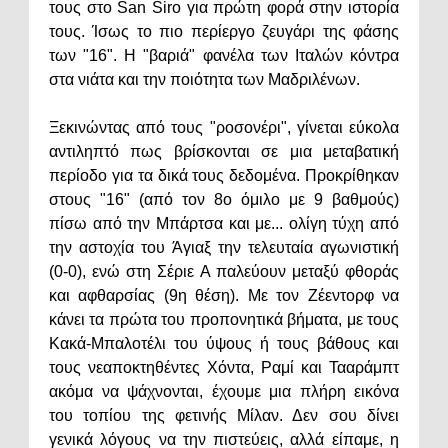
τους στο San Siro για πρώτη φορά στην ιστορία
τους.
Ίσως το πιο περίεργο ζευγάρι της φάσης
των "16". Η "βαριά" φανέλα των Ιταλών κόντρα
στα νιάτα και την ποιότητα των Μαδριλένων.
Ξεκινώντας από τους "ροσονέρι", γίνεται εύκολα
αντιληπτό πως βρίσκονται σε μια μεταβατική
περίοδο για τα δικά τους δεδομένα. Προκρίθηκαν
στους "16" (από τον 8ο όμιλο με 9 βαθμούς)
πίσω από την Μπάρτσα και με... ολίγη τύχη από
την αστοχία του Άγιαξ την τελευταία αγωνιστική
(0-0), ενώ στη Σέριε Α παλεύουν μεταξύ φθοράς
και αφθαρσίας (9η θέση). Με τον Ζέεντορφ να
κάνει τα πρώτα του προπονητικά βήματα, με τους
Κακά-Μπαλοτέλι του ύψους ή τους βάθους και
τους νεαποκτηθέντες Χόντα, Ραμί και Τααράμπτ
ακόμα να ψάχνονται, έχουμε μια πλήρη εικόνα
του τοπίου της φετινής Μίλαν. Δεν σου δίνει
γενικά λόγους να την πιστεύεις, αλλά είπαμε, η