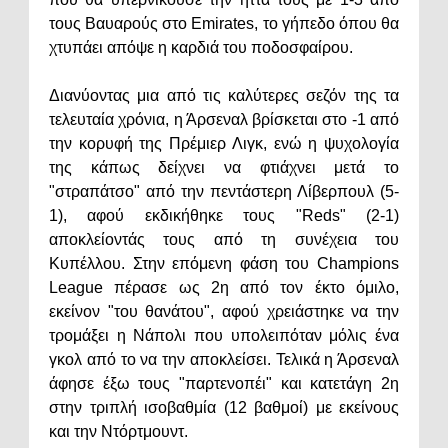
τους Βαυαρούς στο Emirates, το γήπεδο όπου θα
χτυπάει απόψε η καρδιά του ποδοσφαίρου.
Διανύοντας μια από τις καλύτερες σεζόν της τα
τελευταία χρόνια, η Άρσεναλ βρίσκεται στο -1 από
την κορυφή της Πρέμιερ Λιγκ, ενώ η ψυχολογία
της κάπως δείχνει να φτιάχνει μετά το
"στραπάτσο" από την πεντάστερη Λίβερπουλ (5-
1), αφού εκδικήθηκε τους "Reds" (2-1)
αποκλείοντάς τους από τη συνέχεια του
Κυπέλλου. Στην επόμενη φάση του Champions
League πέρασε ως 2η από τον έκτο όμιλο,
εκείνον "του θανάτου", αφού χρειάστηκε να την
τρομάξει η Νάπολι που υπολειπόταν μόλις ένα
γκολ από το να την αποκλείσει. Τελικά η Άρσεναλ
άφησε έξω τους "παρτενοπέι" και κατετάγη 2η
στην τριπλή ισοβαθμία (12 βαθμοί) με εκείνους
και την Ντόρτμουντ.