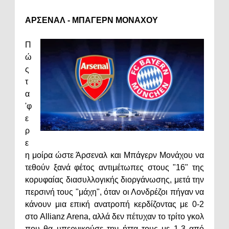
ΑΡΣΕΝΑΛ - ΜΠΑΓΕΡΝ ΜΟΝΑΧΟΥ
Π
ώ
ς
τ
α
'φ
ε
ρ
ε
η μοίρα ώστε Άρσεναλ και Μπάγερν Μονάχου να
τεθούν ξανά φέτος αντιμέτωπες στους "16" της
κορυφαίας διασυλλογικής διοργάνωσης, μετά την
περσινή τους "μάχη", όταν οι Λονδρέζοι πήγαν να
κάνουν μια επική ανατροπή κερδίζοντας με 0-2
στο Allianz Arena, αλλά δεν πέτυχαν το τρίτο γκολ
που θα υπερνικούσε την ήττα τους με 1-3 από