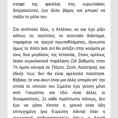
στόφα της φανέλας στις ευρωπαϊκές
διοργανώσεις έχει άλλο βάρος και μπορεί να
παίξει το ρόλο του.
Στο αντίπαλο δέος, η Ατλέτικο, αν και έχει ρίξει
κάπως τις ταχύτητες το τελευταίο διάστημα,
παραμένει σε τροχιά πρωταθλήματος, άγνωστο
όμως το πόσο (και αν) θα αντέξει στην κούρσα με
τους δυο μεγάλους της Ισπανίας. Στους ομίλους
έκανε κυριολεκτικά παρέλαση (16 βαθμούς στον
7ο όμιλο κόντρα σε Πόρτο, Ζενίτ, Αούστρια), και
έδειξε πως δεν θα είναι αμελητέα ποσότητα.
Βέβαια, τα νοκ-άουτ είναι μια άλλη ιστορία απ' την
οποία το σύνολο του Σιμεόνε έχει γεύση μόνο
από Γιουρόπα, και εδώ είναι άλλες οι
δυναμικότητες. Σε κάθε περίπτωση πάντως, δεν
έχει να χάσει τίποτα: η χρονιά είναι ήδη
επιτυχημένη (για Ευρώπη πάντα) όταν η
συμμετοχή ποδοσφαιριστών όπως ο Αρντά