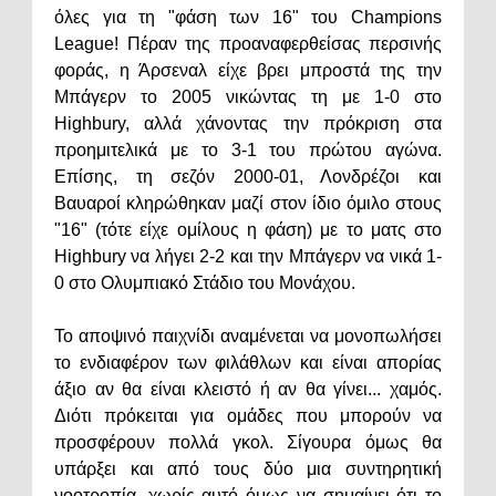
όλες για τη "φάση των 16" του Champions
League! Πέραν της προαναφερθείσας περσινής
φοράς, η Άρσεναλ είχε βρει μπροστά της την
Μπάγερν το 2005 νικώντας τη με 1-0 στο
Highbury, αλλά χάνοντας την πρόκριση στα
προημιτελικά με το 3-1 του πρώτου αγώνα.
Επίσης, τη σεζόν 2000-01, Λονδρέζοι και
Βαυαροί κληρώθηκαν μαζί στον ίδιο όμιλο στους
"16" (τότε είχε ομίλους η φάση) με το ματς στο
Highbury να λήγει 2-2 και την Μπάγερν να νικά 1-
0 στο Ολυμπιακό Στάδιο του Μονάχου.
Το αποψινό παιχνίδι αναμένεται να μονοπωλήσει
το ενδιαφέρον των φιλάθλων και είναι απορίας
άξιο αν θα είναι κλειστό ή αν θα γίνει... χαμός.
Διότι πρόκειται για ομάδες που μπορούν να
προσφέρουν πολλά γκολ. Σίγουρα όμως θα
υπάρξει και από τους δύο μια συντηρητική
νοοτροπία, χωρίς αυτό όμως να σημαίνει ότι το