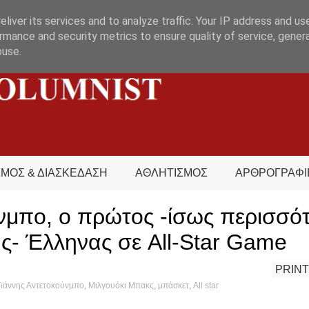
liver its services and to analyze traffic. Your IP address and us
rmance and security metrics to ensure quality of service, gene
buse.
ΣΜΟΣ & ΔΙΑΣΚΕΔΑΣΗ
ΑΘΛΗΤΙΣΜΟΣ
ΑΡΘΡΟΓΡΑΦΙ
νμπο, ο πρώτος -ίσως περισσό
ς- Έλληνας σε All-Star Game
PRINT
Γιάννης Αντετοκούνμπο
,
Μιλγουόκι Μπακς
,
μπάσκετ
,
All star