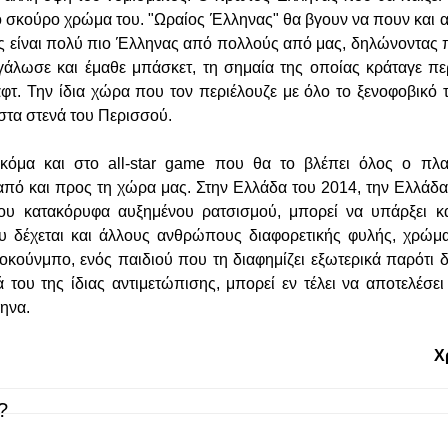
το σκούρο χρώμα του. "Ωραίος Έλληνας" θα βγουν να πουν και α
νης είναι πολύ πιο Έλληνας από πολλούς από μας, δηλώνοντας 
άλωσε και έμαθε μπάσκετ, τη σημαία της οποίας κράταγε πε
φτ. Την ίδια χώρα που τον περιέλουζε με όλο το ξενοφοβικό τ
στα στενά του Περισσού.
κόμα και στο all-star game που θα το βλέπει όλος ο πλαν
πό και προς τη χώρα μας. Στην Ελλάδα του 2014, την Ελλάδα
του κατακόρυφα αυξημένου ρατσισμού, μπορεί να υπάρξει κ
υ δέχεται και άλλους ανθρώπους διαφορετικής φυλής, χρώμ
κούνμπο, ενός παιδιού που τη διαφημίζει εξωτερικά παρότι δε
ά του της ίδιας αντιμετώπισης, μπορεί εν τέλει να αποτελέσε
ηνα.
Χ
?