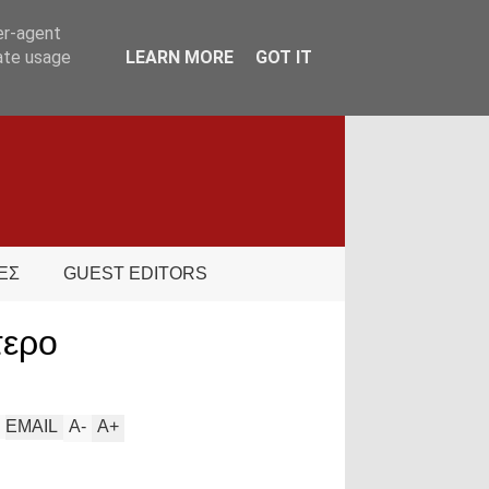
er-agent
rate usage
LEARN MORE
GOT IT
ΕΣ
GUEST EDITORS
τερο
EMAIL
A
-
A
+