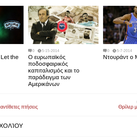
0
5-15-2014
0
5-7-2014
Let the
Ο ευρωπαϊκός
Ντουράντ ο
ποδοσφαιρικός
καπιταλισμός και το
παράδειγμα των
Αμερικάνων
 αντίθετες πτήσεις
Θρίλερ μ
ΧΟΛΊΟΥ