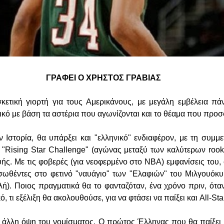
ΓΡΑΦΕΙ Ο ΧΡΗΣΤΟΣ ΓΡΑΒΙΑΣ
ετική γιορτή για τους Αμερικάνους, με μεγάλη εμβέλεια πά
ικό με βάση τα αστέρια που αγωνίζονται και το θέαμα που πρ
 Ιστορία, θα υπάρξει και "ελληνικό" ενδιαφέρον, με τη συμμ
"Rising Star Challenge" (αγώνας μεταξύ των καλύτερων rook
ής. Με τις φοβερές (για νεοφερμένο στο ΝΒΑ) εμφανίσεις του, 
σωθέντες στο φετινό "ναυάγιο" των "Ελαφιών" του Μιλγουόκυ 
λή). Ποιος πραγματικά θα το φανταζόταν, ένα χρόνο πριν, ότα
, τι εξέλιξη θα ακολουθούσε, για να φτάσει να παίξει και All-Star
η άλλη όψη του νομίσματος. Ο πρώτος Έλληνας που θα παίξει σ