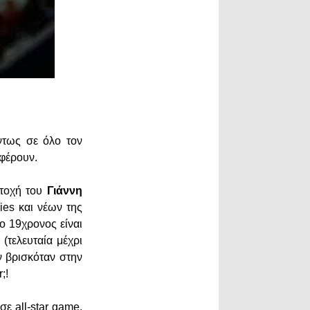
ντως σε όλο τον
οσφέρουν.
ετοχή του
Γιάννη
ies και νέων της
ο 19χρονος είναι
(τελευταία μέχρι
ν βρισκόταν στην
;!
ε all-star game,