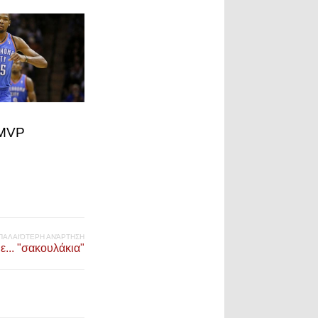
 MVP
ΠΑΛΑΙΌΤΕΡΗ ΑΝΆΡΤΗΣΗ
ε... "σακουλάκια"