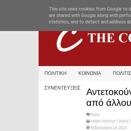
HOME
ΟΡΟΙ ΧΡΗΣΗΣ
ΕΠΙΚΟΙΝΩΝΙΑ
This site uses cookies from Google to de
are shared with Google along with perfo
statistics, and to detect and address a
ΠΟΛΙΤΙΚΗ
ΚΟΙΝΩΝΙΑ
ΠΟΛΙΤΙ
ΣΥΝΕΝΤΕΥΞΕΙΣ
Αντετοκού
από άλλου
Reply
Άρθρα Χρήστου Γραβιά
,
game
,
NBA
Φεβρουαρίου 14, 2014