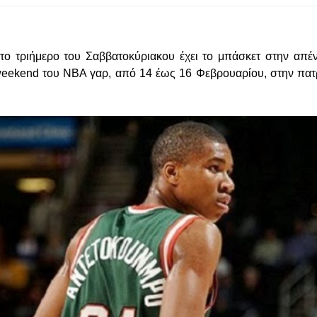
α το τριήμερο του Σαββατοκύριακου έχει το μπάσκετ στην απέ
r weekend του NBA γαρ, από 14 έως 16 Φεβρουαρίου, στην πατρ