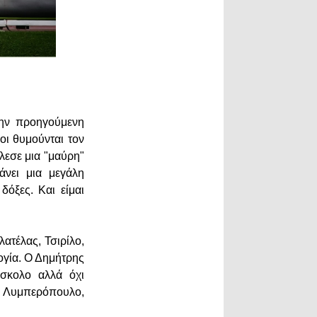
Την προηγούμενη
οι θυμούνται τον
λεσε μια "μαύρη"
άνει μια μεγάλη
δόξες. Και είμαι
ατέλας, Τσιρίλο,
ογία. Ο Δημήτρης
ύσκολο αλλά όχι
υς Λυμπερόπουλο,