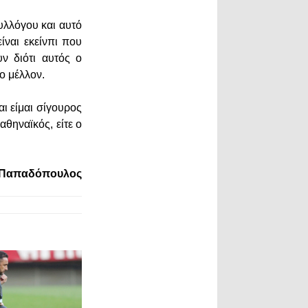
υλλόγου και αυτό
είναι εκείνπι που
ν διότι αυτός ο
το μέλλον.
αι είμαι σίγουρος
αθηναϊκός, είτε ο
 Παπαδόπουλος