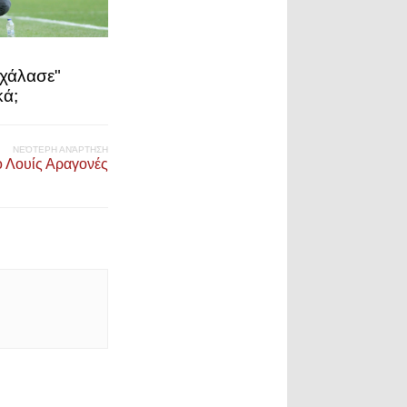
χάλασε"
κά;
ΝΕΌΤΕΡΗ ΑΝΆΡΤΗΣΗ
ο Λουίς Αραγονές