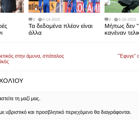
0
6-14-2015
0
6-10-2015
ρές
Τα δεδομένα πλέον είναι
Μήπως δεν "
ι
άλλα
κανέναν τελι
ρετικός στην άμυνα, σπάταλος
"Έφυγε" 
ϊκός
ΧΟΛΊΟΥ
τείτε τη μαζί μας.
 υβριστικό και προσβλητικό περιεχόμενο θα διαγράφονται.