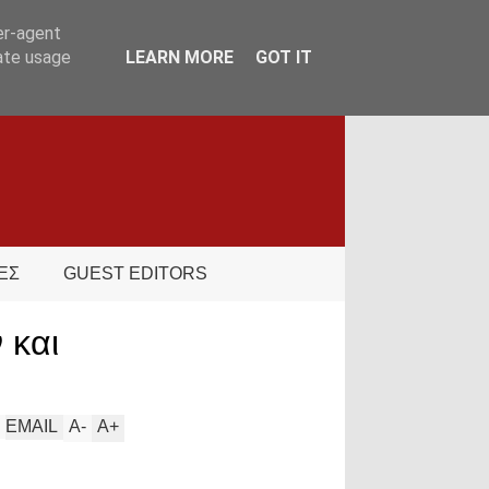
er-agent
rate usage
LEARN MORE
GOT IT
ΕΣ
GUEST EDITORS
 και
EMAIL
A
-
A
+