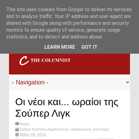
This site uses cookies from Google to deliver its services
and to analyze traffic. Your IP address and user-agent are
shared with Google along with performance and security
metrics to ensure quality of service, generate usage
statistics, and to detect and address abuse.
LEARN MORE
GOT IT
Οι νέοι και... ωραίοι της
Σούπερ Λιγκ
Reply
Άρθρα Χρήστου Δημόπουλου
,
Αφιερώματα
,
καλύτερη
ενδεκάδα
,
νέοι
,
ποδόσφαιρο
,
main
,
Superleague
Μαΐου 09, 2014