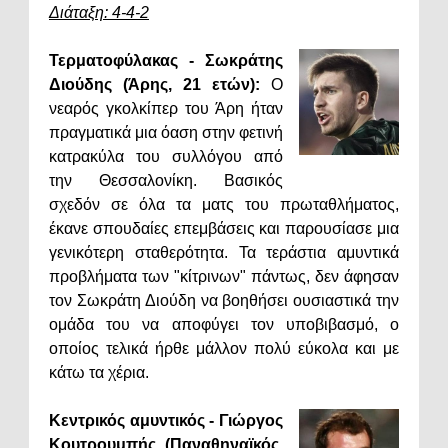
Διάταξη: 4-4-2
Τερματοφύλακας - Σωκράτης
Διούδης (Άρης, 21 ετών):
Ο
νεαρός γκολκίπερ του Άρη ήταν
πραγματικά μια όαση στην φετινή
κατρακύλα του συλλόγου από
την Θεσσαλονίκη. Βασικός
σχεδόν σε όλα τα ματς του πρωταθλήματος,
έκανε σπουδαίες επεμβάσεις και παρουσίασε μια
γενικότερη σταθερότητα. Τα τεράστια αμυντικά
προβλήματα των "κίτρινων" πάντως, δεν άφησαν
τον Σωκράτη Διούδη να βοηθήσει ουσιαστικά την
ομάδα του να αποφύγει τον υποβιβασμό, ο
οποίος τελικά ήρθε μάλλον πολύ εύκολα και με
κάτω τα χέρια.
Κεντρικός αμυντικός - Γιώργος
Κουτρουμπής (Παναθηναϊκός,