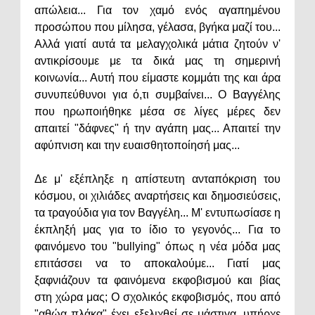
απώλεια... Για τον χαμό ενός αγαπημένου
προσώπου που μίλησα, γέλασα, βγήκα μαζί του...
Αλλά γιατί αυτά τα μελαγχολικά μάτια ζητούν ν'
αντικρίσουμε με τα δικά μας τη σημερινή
κοινωνία... Αυτή που είμαστε κομμάτι της και άρα
συνυπεύθυνοι για ό,τι συμβαίνει... Ο Βαγγέλης
που ηρωποιήθηκε μέσα σε λίγες μέρες δεν
απαιτεί "δάφνες" ή την αγάπη μας... Απαιτεί την
αφύπνιση και την ευαισθητοποίησή μας...
Δε μ' εξέπληξε η απίστευτη ανταπόκριση του
κόσμου, οι χιλιάδες αναρτήσεις και δημοσιεύσεις,
τα τραγούδια για τον Βαγγέλη... Μ' εντυπωσίασε η
έκπληξή μας για το ίδιο το γεγονός... Για το
φαινόμενο του "bullying" όπως η νέα μόδα μας
επιτάσσει να το αποκαλούμε... Γιατί μας
ξαφνιάζουν τα φαινόμενα εκφοβισμού και βίας
στη χώρα μας; Ο σχολικός εκφοβισμός, που από
"αθώα πλάκα" έχει εξελιχθεί σε μάστιγα, υπήρχε