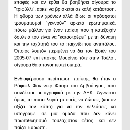
επαφές και αν έρθει θα βοηθήσει σίγουρα το
"τριφύλλι", αρκεί να βρίσκεται σε καλή κατάσταση,
Η φθορά των χρόνων αλλά ιδίως οι πρόσφατοι
τραυματισμοί "γεννούν" αρκετά ερωτηματικά,
πόσω μάλλον για έναν παίκτη που η κατεξοχήν
δουλειά του είναι να "καταστρέφει" με τη δύναμη
και την ταχύτητά του το παιχνίδι του αντιπάλου.
Όποιος λοιπόν περιμένει να δει τον Εσιέν του
2005-07 επί εποχής Μουρίνιο τότε στην Τσέλσι,
σίγουρα θα απογοητευτεί οικτρά...
Ενδιαφέρουσα περίπτωση παίκτης θα ήταν ο
Ράφαελ Φαν ντερ Φάαρτ του Αμβούργου, που
συνδέεται μεταγραφικά με την ΑΕΚ. Άγνωστο
όμως το πόσα λεφτά μπορείς να δώσεις (και αν
αξίζει τον κόπο) για να τον δελεάσεις να
υπογράψει σε μια ομάδα που δεν κάνει
πρωταθλητισμό -τουλάχιστον φέτος- και δεν
παίζει Ευρώπη.