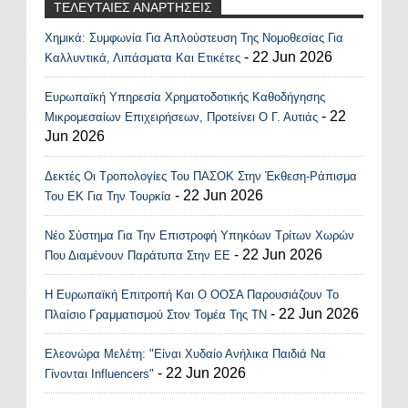
ΤΕΛΕΥΤΑΙΕΣ ΑΝΑΡΤΗΣΕΙΣ
Χημικά: Συμφωνία Για Απλούστευση Της Νομοθεσίας Για
Recent Posts Widget
- 22 Jun 2026
Καλλυντικά, Λιπάσματα Και Ετικέτες
Ευρωπαϊκή Υπηρεσία Χρηματοδοτικής Καθοδήγησης
- 22
Μικρομεσαίων Επιχειρήσεων, Προτείνει Ο Γ. Αυτιάς
Jun 2026
Δεκτές Οι Τροπολογίες Του ΠΑΣΟΚ Στην Έκθεση-Ράπισμα
- 22 Jun 2026
Του ΕΚ Για Την Τουρκία
Νέο Σύστημα Για Την Επιστροφή Υπηκόων Τρίτων Χωρών
- 22 Jun 2026
Που Διαμένουν Παράτυπα Στην ΕΕ
Η Ευρωπαϊκή Επιτροπή Και Ο ΟΟΣΑ Παρουσιάζουν Το
- 22 Jun 2026
Πλαίσιο Γραμματισμού Στον Τομέα Της ΤΝ
Ελεονώρα Μελέτη: "Είναι Χυδαίο Ανήλικα Παιδιά Να
- 22 Jun 2026
Γίνονται Influencers"