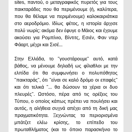
sites, παντού, ο μεταγραφικός πυρετός για τους
παικταράδες που θα περιμένουμε (ή, καλύτερα,
που θα θέλαμε να περιμένουμε) καλοκαιριάτικα
στο αεροδρόμιο. Ιδίως φέτος, η ιστορία άρχισε
πολύ νωρίς: ακόμα δεν έφυγε ο Μάιος και έχουμε
ακούσει για Ρομπίνιο, Βίντιτς, Εσιέν, Φαν ντερ
Φάαρτ, μέχρι και Σισέ...
Στην Ελλάδα, το "γουστάρουμε" αυτό, κατά
βάθος, να μένουμε δηλαδή ως φίλαθλοι με την
ελπίδα ότι θα συμφωνήσει ο πολυπόθητος
"παικταράς", ότι "είναι σε καλό δρόμο οι επαφές"
και ότι τελικά "... θα δώσουν τα χέρια οι δυο
πλευρές". Ωστόσο, πέρα από τις ορέξεις του
Τύπου, ο οποίος κάπως πρέπει να πουλήσει και
αυτός, η αλήθεια συχνά απέχει από τη δική μας
πραγματικότητα. Ξεχνώντας τα περιορισμένα
μπάτζετ ελέω κρίσης, το επίπεδο του
πρωταθλήματος (και το όποιο παρασκήνιο το