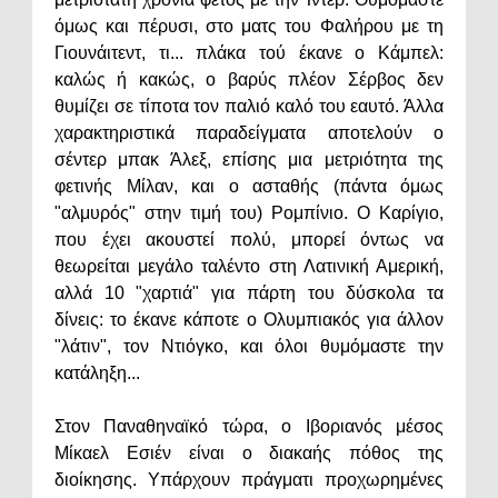
όμως και πέρυσι, στο ματς του Φαλήρου με τη
Γιουνάιτεντ, τι... πλάκα τού έκανε ο Κάμπελ:
καλώς ή κακώς, ο βαρύς πλέον Σέρβος δεν
θυμίζει σε τίποτα τον παλιό καλό του εαυτό. Άλλα
χαρακτηριστικά παραδείγματα αποτελούν ο
σέντερ μπακ Άλεξ, επίσης μια μετριότητα της
φετινής Μίλαν, και ο ασταθής (πάντα όμως
"αλμυρός" στην τιμή του) Ρομπίνιο. Ο Καρίγιο,
που έχει ακουστεί πολύ, μπορεί όντως να
θεωρείται μεγάλο ταλέντο στη Λατινική Αμερική,
αλλά 10 "χαρτιά" για πάρτη του δύσκολα τα
δίνεις: το έκανε κάποτε ο Ολυμπιακός για άλλον
"λάτιν", τον Ντιόγκο, και όλοι θυμόμαστε την
κατάληξη...
Στον Παναθηναϊκό τώρα, ο Ιβοριανός μέσος
Μίκαελ Εσιέν είναι ο διακαής πόθος της
διοίκησης. Υπάρχουν πράγματι προχωρημένες