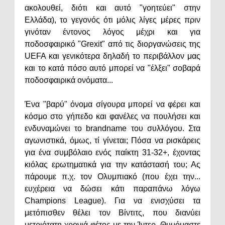
ακολουθεί, διότι και αυτό "γοητεύει" στην
Ελλάδα), το γεγονός ότι μόλις λίγες μέρες πριν
γινόταν έντονος λόγος μέχρι και για
ποδοσφαιρικό "Grexit" από τις διοργανώσεις της
UEFA και γενικότερα δηλαδή το περιβάλλον μας
και το κατά πόσο αυτό μπορεί να "έλξει" σοβαρά
ποδοσφαιρικά ονόματα...
Ένα "βαρύ" όνομα σίγουρα μπορεί να φέρει και
κόσμο στο γήπεδο και φανέλες να πουλήσει και
ενδυναμώνει το brandname του συλλόγου. Στα
αγωνιστικά, όμως, τί γίνεται; Πόσα να ρισκάρεις
για ένα συμβόλαιο ενός παίκτη 31-32+, έχοντας
κιόλας ερωτηματικά για την κατάστασή του; Ας
πάρουμε π.χ. τον Ολυμπιακό (που έχει την...
ευχέρεια να δώσει κάτι παραπάνω λόγω
Champions League). Για να ενισχύσει τα
μετόπισθεν θέλει τον Βίντιτς, που διανύει
μετριότατη χρονιά φέτος με την Ίντερ. Θυμόμαστε