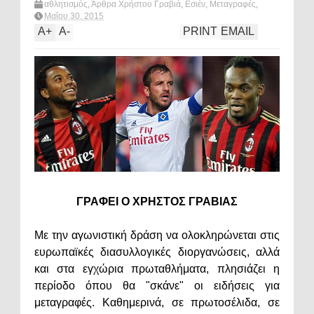
αθλητισμός
,
Άρθρα Χρήστου Γραβιά
,
Εσιέν
,
Μεταγραφές
,
ποδόσφαιρο
,
Ρομπίνιο
,
Φαν ντερ Φάαρτ
,
What's hot?
Μαΐου 30, 2015
A
+
A
-
PRINT
EMAIL
ΓΡΑΦΕΙ Ο ΧΡΗΣΤΟΣ ΓΡΑΒΙΑΣ
Με την αγωνιστική δράση να ολοκληρώνεται στις
ευρωπαϊκές διασυλλογικές διοργανώσεις, αλλά
και στα εγχώρια πρωταθλήματα, πλησιάζει η
περίοδο όπου θα "σκάνε" οι ειδήσεις για
μεταγραφές. Καθημερινά, σε πρωτοσέλιδα, σε