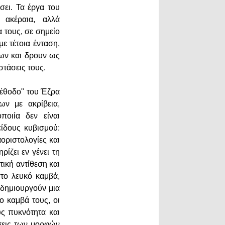
σει. Τα έργα του
ακέραια, αλλά
α τους, σε σημείο
ε τέτοια ένταση,
ων και δρουν ως
αστάσεις τους.
Μέθοδο" του Έζρα
ων με ακρίβεια,
ποιία δεν είναι
είδους κυβισμού:
αοριστολογίες και
ίζει εν γένει τη
τική αντίθεση και
το λευκό καμβά,
 δημιουργούν μια
ο καμβά τους, οι
υς πυκνότητα και
άσεις των μορφών