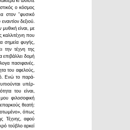
ακιέρα κι άλλοτε
στικός ο κόσμος
ια στον "φυσικό
εναντίον δεξιού.
μυθική είναι, με
ός καλλιτέχνη που
τα σημεία φυγής,
ι την τέχνη της
α επιβάλλει δομή
άλογα πασιφανές.
ητα του αφελούς,
ό. Ενώ τo παρά-
τυπιούνται υπέρ-
τητα του είναι,
 μου φιλοσοφική
 επαρκούς θεατή:
σκοτωμένο», όπως
ης Τέχνης, αφού
κρό τούβλο αρκεί