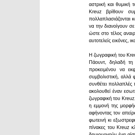
αστρική και θυμική 
Kreuz βρίθουν συ
πολλαπλασιάζονται κα
να την διανοίγουν σ
ώστε στο τέλος αναι
αυτοτελείς εικόνες, ι
Η ζωγραφική του Kreu
Πάουντ, δηλαδή τη 
προκειμένου να εκφ
συμβολιστική, αλλά φ
συνθέτει πολλαπλές π
ακολουθεί έναν εσωτε
ζωγραφική του Kreuz,
η εμμονή της μορφή
αφήνοντας τον απείρ
φωτεινή κι εξωστρεφ
πίνακες του Kreuz κ
δημιουργούν ένα αίσ