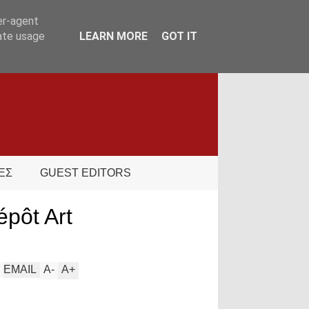
er-agent
rate usage
LEARN MORE
GOT IT
ΕΣ
GUEST EDITORS
pôt Art
EMAIL
A
-
A
+