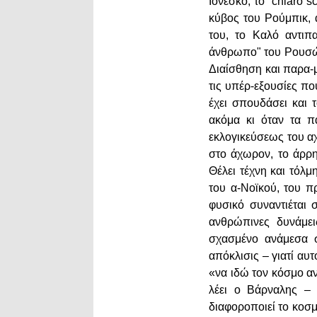
Ιονέσκο, το "chiaro
κύβος του Ρούμπικ, 
του, το Καλό αντιπ
άνθρωπο" του Ρουσώ. 
Διαίσθηση και παρα-μ
τις υπέρ-εξουσίες που
έχει σπουδάσει και 
ακόμα κι όταν τα π
εκλογικεύσεως του αχ
στο άχωρον, το άρρη
Θέλει τέχνη και τόλ
του α-Νοϊκού, του 
φυσικό συναντιέται 
ανθρώπινες δυνάμει
σχασμένο ανάμεσα στ
απόκλισις – γιατί αυ
«να ιδώ τον κόσμο α
λέει ο Βάρναλης – 
διαφοροποιεί το κοσ