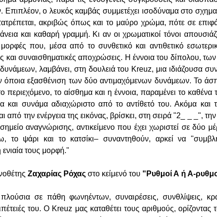
. Επιπλέον, ο λευκός καμβάς συμμετέχει ισοδύναμα στο σχημ
τατρέπεται, ακριβώς όπως και το μαύρο χρώμα, πότε σε επιφά
άνεια και καθαρή γραμμή. Κι αν οι χρωματικοί τόνοι απουσιά
οι μορφές που, μέσα από το συνθετικό και αντιθετικό εσωτερικ
ς και συναισθηματικές αποχρώσεις. Η έννοια του δίπολου, των
δυνάμεων, λαμβάνει, στη δουλειά του Kreuz, μια ιδιάζουσα συν
ην όποια εξασθένιση των δύο αντιμαχόμενων δυνάμεων. Το άσ
ο περιεχόμενο, το αίσθημα και η έννοια, παραμένει το καθένα 
μα και συνάμα αδιαχώριστο από το αντίθετό του. Ακόμα και
ι από την ενέργεια της εικόνας, βρίσκει, στη σειρά "2_ _ _", την
 σημείο αναγνώρισης, αντικείμενο που έχει χωριστεί σε δύο μέ
ω, το ψάρι και το κατσίκι– συναντηθούν, αρκεί να "συμβ
 ενιαία τους μορφή."
ηνοθέτης
Ζαχαρίας Ρόχας
στο κείμενό του
"Ρυθμοί Α ή Α-ρυθμο
πλούσια σε πάθη φωνηέντων, συναιρέσεις, συνθλίψεις, κράσ
πέτειές του. Ο Kreuz μας καταθέτει τους αριθμούς, ορίζοντας