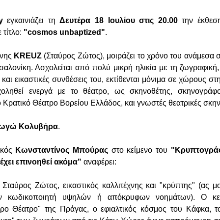
y
εγκαινιάζει τη
Δευτέρα 18 Ιουλίου στις 20.00
την έκθεση
 τίτλο:
"cosmos unbaptized"
.
χνης
KREUZ
(Σταύρος Ζώτος), μοιράζει το χρόνο του ανάμεσα σ
σσαλονίκη. Ασχολείται από πολύ μικρή ηλικία με τη ζωγραφική
αι εικαστικές συνθέσεις του, εκτίθενται μόνιμα σε χώρους στ
οληθεί ενεργά με το θέατρο, ως σκηνοθέτης, σκηνογράφο
 Κρατικό Θέατρο Βορείου Ελλάδος, και γνωστές θεατρικές σκη
ωγώ Κολυβήρα
.
ικός
Κωνσταντίνος Μπούρας
στο κείμενο του
"Κρυπτογρά
έχει επινοηθεί ακόμα"
αναφέρει:
 Σταύρος Ζώτος, εικαστικός καλλιτέχνης και "κρύπτης" (ας 
ον κωδικοποιητή υψηλών ή απόκρυφων νοημάτων). Ο κε
ρο Θέατρο" της Πράγας, ο εφιαλτικός κόσμος του Κάφκα, τ