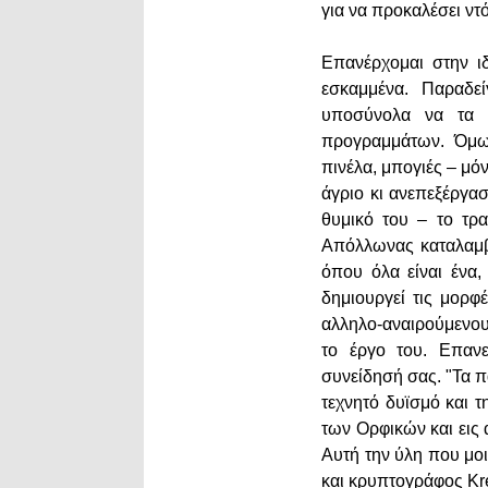
για να προκαλέσει ντ
Επανέρχομαι στην ιδ
εσκαμμένα. Παραδε
υποσύνολα να τα φ
προγραμμάτων. Όμως
πινέλα, μπογιές – μόν
άγριο κι ανεπεξέργα
θυμικό του – το τρ
Απόλλωνας καταλαμβ
όπου όλα είναι ένα
δημιουργεί τις μορφ
αλληλο-αναιρούμενου
το έργο του. Επανε
συνείδησή σας. "Τα π
τεχνητό δυϊσμό και 
των Ορφικών και εις 
Αυτή την ύλη που μοι
και κρυπτογράφος Kr