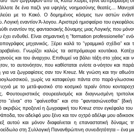
 scuro" των ζωγράφων από τις Κάτω Χώρες έγινε ασπρόμαυρη σκ
άλλοτε δε ένα παζλ για υψηλής νοημοσύνης θεατές… Μανιχαϊ
αλεύει με το Κακό. Ο δομημένος κόσμος των αστών ενάντ
Λογική εναντίον Ά-λογου. Αριστερό ημισφαίριο του εγκεφάλου 
ύθι εναντίον της φαντασιακής δύναμης μιας Λογικής που μόνον 
 έχει ενδυθεί. Είναι σημαντική η "formation professionelle" εν
τοπογράφος μηχανικός. Ξέρει καλά το "γραμμικό σχέδιο" και 
αραβαίνει. Γνωρίζει καλώς τα ασπρόμαυρα κουτάκια. Κατέχε
ανούς και του άναρχου. Επιθυμεί να βάλει τάξη στο χάος και ν
τον, το αυτονόητον, που καθίσταται ενίοτε α-νόητον και παρ
μη για να ζωγραφίσεις σαν τον Kreuz. Με γνώση και την αθωότ
προγλωσσικού, χωρίς να καταφεύγει πάντα στο παρά-γλωσσικ
συχνά με το μετά-φυσικό στο κοσμικό τεραίν όπου κονταροχ
ς. Φουτουριστικός σουρεαλισμός και διαγνωσμένη τριπολικό
ο "είναι" στο "φαίνεσθαι" και στο "φαντασιώνεσθαι" [δική
τό ακριβώς προξενεί η ζωγραφική του Kreuz στον εγκέφαλο του
νάποδα, τον αδελφό μου ξένο και τον οχτρό αδέλφι μου αδικο
εξ αυτού και μόνον διαφαίνεται η επαναστατική δύναμις τ
μοείδωλο στη Συλλογική Πανανθρώπινη συνειδητότητα – ένα μι