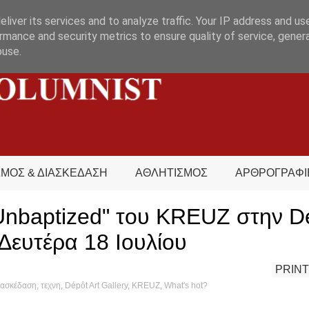
liver its services and to analyze traffic. Your IP address and us
rmance and security metrics to ensure quality of service, gene
buse.
ΣΜΟΣ & ΔΙΑΣΚΕΔΑΣΗ
ΑΘΛΗΤΙΣΜΟΣ
ΑΡΘΡΟΓΡΑΦΙ
nbaptized" του KREUZ στην Dé
 Δευτέρα 18 Ιουλίου
PRINT
ιασκέδαση
,
τεχνη
,
Dépôt Art Gallery
,
KREUZ
,
What's hot?