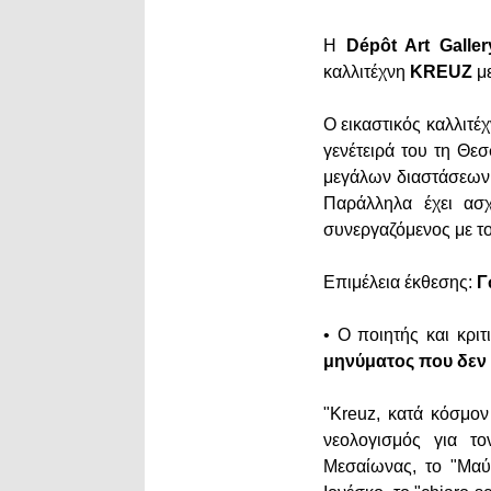
Η
Dépôt Art Galler
καλλιτέχνη
KREUZ
με
O εικαστικός καλλιτέ
γενέτειρά του τη Θε
μεγάλων διαστάσεων κ
Παράλληλα έχει ασχ
συνεργαζόμενος με το
Επιμέλεια έκθεσης:
Γ
• Ο ποιητής και κριτ
μηνύματος που δεν 
"Kreuz, κατά κόσμον
νεολογισμός για τ
Μεσαίωνας, το "Μαύ