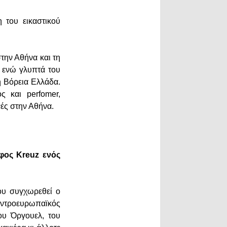
 του εικαστικού
την Αθήνα και τη
, ενώ γλυπτά του
η Βόρεια Ελλάδα.
ς και perfomer,
νές στην Αθήνα.
φος Kreuz ενός
μου συγχωρεθεί ο
ντροευρωπαϊκός
ου Όργουελ, του