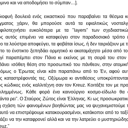
όμινο και να αποδομήσει το σύμπαν…].
ιοφυή δουλειά ενός εικαστικού που παραβαίνει τα θέσμια κ
ίγματος χάριν, θα μπορούσε αυτά τα εφιαλτικώς νοσταλγ
ιλοτεχνήσει ευκολότερα με τα "layers" των σχεδιαστικώ
 αυτός επιμένει να καταφεύγει στον παραδοσιακό τρόπο 
ο τα λούστρα αποφεύγει, τα φοβάται ίσως, ή δεν ταιριάζουν με τ
στο το ένστικτο ξεπηδάει ορμητικό κι ακαταμάχητο μέσα από τ
αγί παραπέμπει στον Πάνα κι εκείνος με τη σειρά του στον
άνει ισόθεη θέση στο προσωπικό του πάνθεον, στην ατομική
, όμως ο Έρωτας είναι κάτι παραπάνω από το Έν, αφού αυτ
ές καταστρέφοντάς τες. Οξύμωρα κι αντιθέσεις υποκρύπτοντ
ς κώδικες ενός καλλιτέχνη σαν τον Kreuz. Κοιτάξτε τον με π
ιλημμένως. Κάθε φορά ένα καινούργιο κοσμο-είδωλο θα 
άντα ρει". Ο Σταύρος Ζώτος είναι Έλληνας. Κι ως προσωκρατικ
τη σχάση τών φαινομένων βοηθώντας μας να ψυχανεμιστούμε 
αυτό να επιστρέψουμε κατακουρασμένοι, κατάκοποι από το ταξί
άζει να την καταφρονεί αλλά και να την λατρεύει ο μυστηριώδη
euz."