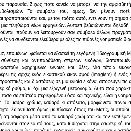
του παρουσία, δίχως ποτέ κανείς να μπορεί να την αμφισβητή
μβολισμών. Τα σύμβολα του, όμως, δεν μένουν ποτέ 
ι τροποποιούνται και, με τον τρόπο αυτό, εντείνουν τη σημασί
ε μια πληθώρα νέων ερμηνειών. Αυτοεπιβεβαιώνονται δηλαδή μ
ρούνται, παύουν να λειτουργούν σαν σύμβολα άλλων πραγμάτ
κανές να συνδέονται ελεύθερα με όλες τις πιθανές νοηματικές δι
z, επομένως, φαίνεται να εξασκεί τη λεγόμενη "Ιδεογραμμική 
σύνθεση και αντιπαράθεση στέρεων εικόνων, διατυπωμέν
ραστούν αφηρημένες έννοιες και ιδέες. Μια τέτοια εικονο
έρει τις αρχές ενός εικαστικού εικονισμού (imagism) ή ενός 
ροοπτικές και διαστάσεις σε μια ενιαία εικόνα, αποφεύγει τις 
ρικό ρυθμό, κι όχι μια εξωγενή μετρονομία. Αυτό που χαρακτηρ
 τόσο σε επίπεδο περιεχομένου όσο και τεχνικής, είναι η νοημα
ς. Το μαύρο χρώμα, καθαρό κι απόλυτο, μορφώνεται πάνω σ
αχτο. Σε αντίθεση όμως με πίνακες όπως του Ματίς, οι οποίοι
ή ατμόσφαιρα μέσα από τα καθαρά χρώματα και τον εκτιθέμεν
λείνονται στον εαυτό τους, καταβυθίζονται στην εσωτερική το
θημα αρμονίας, παρά τις ενδογενείς συγκρούσεις και διασπ