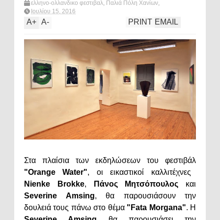
ελληνο-ολλανδικο φεστιβαλ
,
Παλιά Πόλη Χανίων
,
Πολιτισμός & Διασκέδαση
,
Orange Water
,
What's hot?
Ιουλίου 15, 2016
A
+
A
-
PRINT
EMAIL
Στα πλαίσια των εκδηλώσεων του φεστιβάλ
"Orange Water"
, οι εικαστικοί καλλιτέχνες
Nienke Brokke
,
Πάνος Μητσόπουλος
και
Severine Amsing
, θα παρουσιάσουν την
δουλειά τους πάνω στο θέμα
"Fata Morgana"
. Η
Severine Amsing
θα παρουσιάσει την