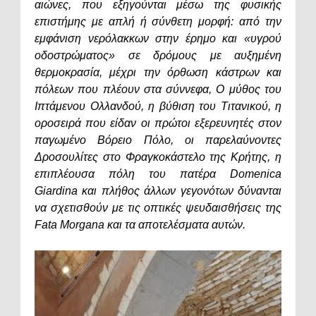
αιώνες, που εξηγούνται μέσω της φυσικής
επιστήμης με απλή ή σύνθετη μορφή: από την
εμφάνιση νερόλακκων στην έρημο και «υγρού
οδοστρώματος» σε δρόμους με αυξημένη
θερμοκρασία, μέχρι την όρθωση κάστρων και
πόλεων που πλέουν στα σύννεφα, Ο μύθος του
Ιπτάμενου Ολλανδού, η βύθιση του Τιτανικού, η
οροσειρά που είδαν οι πρώτοι εξερευνητές στον
παγωμένο Βόρειο Πόλο, οι παρελαύνοντες
Δροσουλίτες στο Φραγκοκάστελο της Κρήτης, η
επιπλέουσα πόλη του πατέρα Domenica
Giardina και πλήθος άλλων γεγονότων δύνανται
να σχετισθούν με τις οπτικές ψευδαισθήσεις της
Fata Morgana και τα αποτελέσματα αυτών.