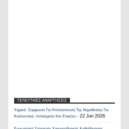
ΤΕΛΕΥΤΑΙΕΣ ΑΝΑΡΤΗΣΕΙΣ
Χημικά: Συμφωνία Για Απλούστευση Της Νομοθεσίας Για
Recent Posts Widget
- 22 Jun 2026
Καλλυντικά, Λιπάσματα Και Ετικέτες
Ευρωπαϊκή Υπηρεσία Χρηματοδοτικής Καθοδήγησης