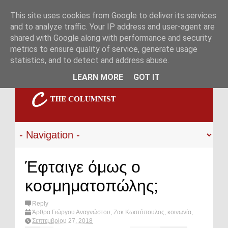
This site uses cookies from Google to deliver its services
and to analyze traffic. Your IP address and user-agent are
shared with Google along with performance and security
metrics to ensure quality of service, generate usage
statistics, and to detect and address abuse.
LEARN MORE
GOT IT
Έφταιγε όμως ο
κοσμηματοπώλης;
Reply
Άρθρα Γιώργου Αναγνώστου
,
Ζακ Κωστόπουλος
,
κοινωνία
,
κοσμηματοπώλης
,
ληστεία
,
What's hot?
Σεπτεμβρίου 27, 2018