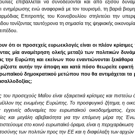
ουλίες επιβάλλεται να συνοδεύονται και από εξίσου δυναμι
ι ενημέρωσης ενώ αναφορικά με τον τουρισμό, τη βαριά βιομ
αρμόδιας Επιτροπής του Κοινοβουλίου στηλιτεύει την υπε
άδου τονίζοντας ταυτόχρονα τη σημασία της ψηφιακής οικονομί
πιπέδου.
ουν ότι οι προσεχείς ευρωεκλογές είναι οι πλέον κρίσιμες
οντας μία αναμέτρηση ολκής μεταξύ των πολιτικών δυνά
ς την Ευρώπη και εκείνων που εναντιώνονται ξεκάθαρα
ρίζεστε αυτήν την άποψη και κατά πόσο θεωρείτε εφικτ
ρωπαϊκού δημοκρατικού μετώπου που θα αντιμάχεται τα
μισαλλοδοξίας;
 του προσεχούς Μαΐου είναι εξαιρετικά κρίσιμες και πιστεύω ό
μέλλον της ενωμένης Ευρώπης. Το προσφυγικό ζήτημα, η οικο
ες εγγενείς αδυναμίες του ευρωπαϊκού οικοδομήματος, έχο
ίες και μεγάλη αβεβαιότητα για την επόμενη μέρα της Έν
πιστεύουμε στο κοινό ευρωπαϊκό όραμα, είναι η περιχαράκωση 
στοσύνης των πολιτών προς την ΕΕ και η διαφύλαξη των αρχών