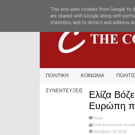
HOME
ΟΡΟΙ ΧΡΗΣΗΣ
ΕΠΙΚΟΙΝΩΝΙΑ
This site uses cookies from Google to de
are shared with Google along with perfo
statistics, and to detect and address a
ΠΟΛΙΤΙΚΗ
ΚΟΙΝΩΝΙΑ
ΠΟΛΙΤΙ
ΣΥΝΕΝΤΕΥΞΕΙΣ
Ελίζα Βόζε
Ευρώπη πο
Reply
Ελιζα Βοζεμπεργκ
,
ευρωεκ
Συνεντεύξεις
,
συνέντευξη
,
Οκτωβρίου 19, 2018