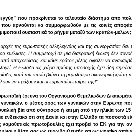
λεγγύη" που προκρίνεται το τελευταίο διάστημα από πο
ς που αρνούνται να συμμορφωθούν με τις κοινές αποφάσ
μιμοποιεί ουσιαστικά το ρήγμα μεταξύ των κρατών-μελών;
ς αρχές της ευρωπαϊκής αλληλεγγύης και της συνεργασίας δεν 
ερο ευέλικτες. Η συμμετοχή σε μία διακρατική ένωση δεν συνο
ι από υποχρεώσεις και κάθε κράτος μέλος οφείλει να αναλαμβά
λογεί. Η Ελλάδα ως χώρα πρώτης υποδοχής έχει ήδη σηκώσει
ερίοδο, κατά την οποία βιώνει τη μεγαλύτερη οικονομική κρίση 
ίλουν να πράξουν και οι ευρωπαίοι εταίροι της!"
υρωπαϊκή έρευνα του Οργανισμού Θεμελιωδών Δικαιωμάτω
ν γυναικών, ο μέσος όρος των γυναικών στην Ευρώπη πο
ουαλική βία από σύντροφο ή και μη από την ηλικία των 15 
ε ενδεικτικά ότι στη Δανία και στην Ελλάδα τα ποσοστά εί
ες νομοθετικές πρωτοβουλίες έχει προβεί το ΕΚ για την α
α είναι η θέση σας ως ευρωβουλευτής και ως γυναίκα απένα