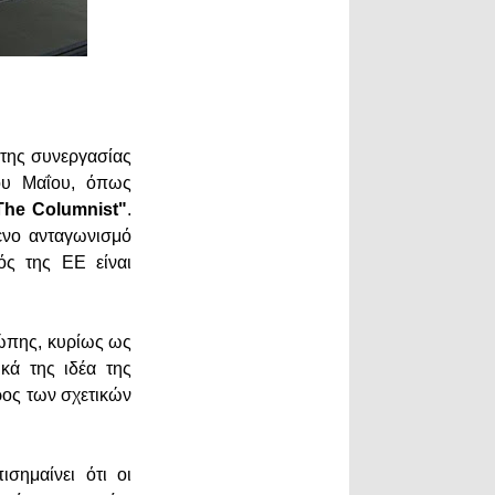
 της συνεργασίας
νου Μαΐου, όπως
The Columnist"
.
ενο ανταγωνισμό
ός της ΕΕ είναι
ρώπης, κυρίως ως
κά της ιδέα της
ρος των σχετικών
σημαίνει ότι οι