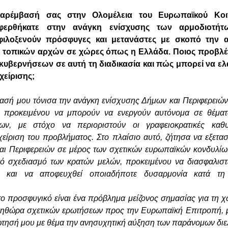
αρέμβασή σας στην Ολομέλεια του Ευρωπαϊκού Κοι
φερθήκατε στην ανάγκη ενίσχυσης των αρμοδιοτή
φιλοξενούν πρόσφυγες και μετανάστες με σκοπό την 
 τοπικών αρχών σε χώρες όπως η Ελλάδα. Ποιος προβλέπ
κυβερνήσεων σε αυτή τη διαδικασία και πώς μπορεί να ελ
χείρισης;
ασή μου τόνισα την ανάγκη ενίσχυσης Δήμων και Περιφερειών
 προκειμένου να μπορούν να ενεργούν αυτόνομα σε θέμα
ων, με στόχο να περιοριστούν οι γραφειοκρατικές καθυ
χείριση του προβλήματος. Στο πλαίσιο αυτό, ζήτησα να εξετασ
ι Περιφερειών σε μέρος των σχετικών ευρωπαϊκών κονδυλίω
κό σχεδιασμό των κρατών μελών, προκειμένου να διασφαλιστ
ς και να αποφευχθεί οποιαδήποτε δυσαρμονία κατά τη 
ο προσφυγικό είναι ένα πρόβλημα μείζονος σημασίας για τη χώ
πληθώρα σχετικών ερωτήσεων προς την Ευρωπαϊκή Επιτροπή, 
ώτησή μου με θέμα την ανησυχητική αύξηση των παράνομων δι