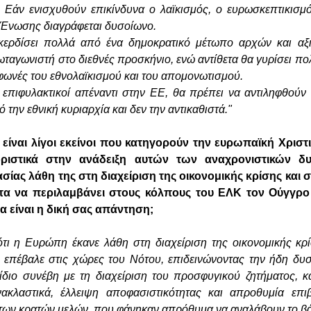
. Εάν ενισχυθούν επικίνδυνα ο λαϊκισμός, ο ευρωσκεπτικισμό
ς Ένωσης διαγράφεται δυσοίωνο.
ερδίσει πολλά από ένα δημοκρατικό μέτωπο αρχών και αξ
ταγωνιστή στο διεθνές προσκήνιο, ενώ αντίθετα θα γυρίσει πο
 φωνές του εθνολαϊκισμού και του απομονωτισμού.
ι επιφυλακτικοί απέναντι στην ΕΕ, θα πρέπει να αντιληφθούν
 την εθνική κυριαρχία και δεν την αντικαθιστά."
 είναι λίγοι εκείνοι που κατηγορούν την ευρωπαϊκή Χρισ
οριστικά στην ανάδειξη αυτών των αναχρονιστικών δ
ίας λάθη της στη διαχείριση της οικονομικής κρίσης και 
στα να περιλαμβάνει στους κόλπους του ΕΛΚ τον Ούγγ
α είναι η δική σας απάντηση;
ότι η Ευρώπη έκανε λάθη στη διαχείριση της οικονομικής κρί
 επέβαλε στις χώρες του Νότου, επιδεινώνοντας την ήδη δυ
 ίδιο συνέβη με τη διαχείριση του προσφυγικού ζητήματος,
νακλαστικά, έλλειψη αποφασιστικότητας και απροθυμία επ
των κρατών μελών, που φάνηκαν απρόθυμα να αναλάβουν το β