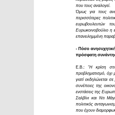
που τους αναλογεί.
Όμως για τους ανω
περισσότερες πολιτ
ευρωβουλευτών τ
Ευρωκοινοβούλιο η 
επανειλημμένη παραβ
- Πόσο ανησυχητική
πρόσφατη συνάντηση
Ε.Β.:
"Η κρίση στις
προβληματισμό, όχι μ
γιατί εκδηλώνεται σε
συνέπειες της οικο
ενστάσεις της Ευρωπ
Σαλβίνι και Ντι Μά
πολιτικός ανταγωνισ
που έχουν διαμορφωθ