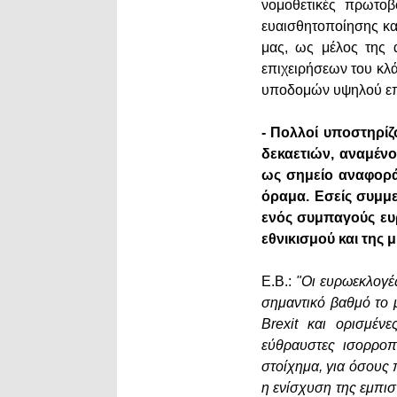
νομοθετικές πρωτοβ
ευαισθητοποίησης κα
μας, ως μέλος της 
επιχειρήσεων του κλ
υποδομών υψηλού ε
- Πολλοί υποστηρίζ
δεκαετιών, αναμέν
ως σημείο αναφορά
όραμα. Εσείς συμμε
ενός συμπαγούς ευ
εθνικισμού και της 
Ε.Β.:
"Οι ευρωεκλογές
σημαντικό βαθμό το 
Brexit και ορισμέν
εύθραυστες ισορροπ
στοίχημα, για όσους 
η ενίσχυση της εμπι