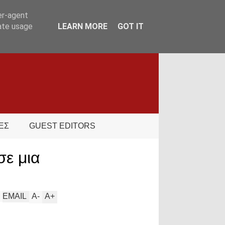
er-agent
rate usage
LEARN MORE
GOT IT
ΕΣ
GUEST EDITORS
σε μια
EMAIL
A
-
A
+