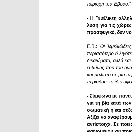
περιοχή του Έβρου."
- Η "ευέλικτη αλλη
λύση για τις χώρε
προσφυγικό, δεν νο
E.B.:
"Οι θεμελιώδει
περισσότερο ή λιγότ
δικαιώματα, αλλά κα
ευθύνης που του ανα
και μάλιστα σε μια π
περιόδου, το ίδιο οφε
- Σύμφωνα με πανε
για τη βία κατά τω
σωματική ή και σεξ
Αξίζει να αναφέρουμ
αντίστοιχα. Σε ποι
φαινομένου και ποι