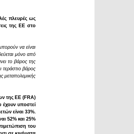
λλές πλευρές ως
εις της ΕΕ στο
μπορούν να είναι
δεύεται μόνο από
νει το βάρος της
 τεράστιο βάρος
της μεταπολεμικής
ν της ΕΕ (FRA)
υ έχουν υποστεί
ετών είναι 33%.
ναι 52% και 25%
ντιμετώπιση του
ντι σε κινήματα