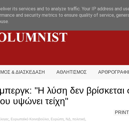
liver its services and to analyze traffic. Your IP address and us
rmance and security metrics to ensure quality of service, gene
buse.
ΣΜΟΣ & ΔΙΑΣΚΕΔΑΣΗ
ΑΘΛΗΤΙΣΜΟΣ
ΑΡΘΡΟΓΡΑΦΙ
μπεργκ: "Η λύση δεν βρίσκεται 
υ υψώνει τείχη"
PRINT
λογες
,
Ευρωπαϊκό Κοινοβούλιο
,
Ευρώπη
,
ΝΔ
,
πολιτική
,
Interview
,
What's hot?