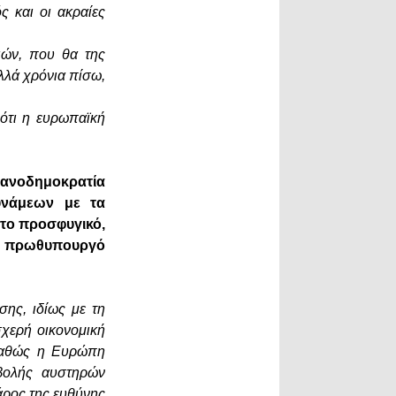
ς και οι ακραίες
ιών, που θα της
λλά χρόνια πίσω,
 ότι η ευρωπαϊκή
τιανοδημοκρατία
υνάμεων με τα
στο προσφυγικό,
ρο πρωθυπουργό
σης, ιδίως με τη
σχερή οικονομική
 καθώς η Ευρώπη
ιβολής αυστηρών
άρος της ευθύνης