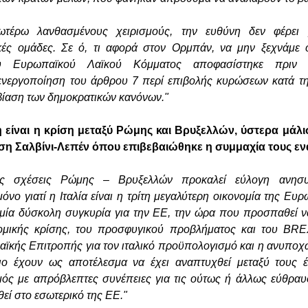
τέρω λανθασμένους χειρισμούς, την ευθύνη δεν φέρει 
ικές ομάδες. Σε ό, τι αφορά στον Ορμπάν, να μην ξεχνάμε 
ου Ευρωπαϊκού Λαϊκού Κόμματος αποφασίστηκε πριν
ενεργοποίηση του άρθρου 7 περί επιβολής κυρώσεων κατά τη
ίαση των δημοκρατικών κανόνων."
 είναι η κρίση μεταξύ Ρώμης και Βρυξελλών, ύστερα μάλι
 Σαλβίνι-Λεπέν όπου επιβεβαιώθηκε η συμμαχία τους ενα
 σχέσεις Ρώμης – Βρυξελλών προκαλεί εύλογη ανησυ
όνο γιατί η Ιταλία είναι η τρίτη μεγαλύτερη οικονομία της Ευ
 μία δύσκολη συγκυρία για την ΕΕ, την ώρα που προσπαθεί να 
νομικής κρίσης, του προσφυγικού προβλήματος και του BRE
αϊκής Επιτροπής για τον ιταλικό προϋπολογισμό και η ανυπο
γιο έχουν ως αποτέλεσμα να έχει αναπτυχθεί μεταξύ τους έ
μός με απρόβλεπτες συνέπειες για τις ούτως ή άλλως εύθραυ
εί στο εσωτερικό της ΕΕ."