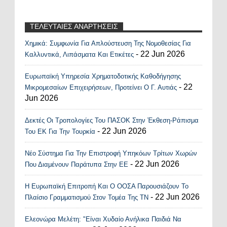
ΤΕΛΕΥΤΑΙΕΣ ΑΝΑΡΤΗΣΕΙΣ
Χημικά: Συμφωνία Για Απλούστευση Της Νομοθεσίας Για
Recent Posts Widget
- 22 Jun 2026
Καλλυντικά, Λιπάσματα Και Ετικέτες
Ευρωπαϊκή Υπηρεσία Χρηματοδοτικής Καθοδήγησης
- 22
Μικρομεσαίων Επιχειρήσεων, Προτείνει Ο Γ. Αυτιάς
Jun 2026
Δεκτές Οι Τροπολογίες Του ΠΑΣΟΚ Στην Έκθεση-Ράπισμα
- 22 Jun 2026
Του ΕΚ Για Την Τουρκία
Νέο Σύστημα Για Την Επιστροφή Υπηκόων Τρίτων Χωρών
- 22 Jun 2026
Που Διαμένουν Παράτυπα Στην ΕΕ
Η Ευρωπαϊκή Επιτροπή Και Ο ΟΟΣΑ Παρουσιάζουν Το
- 22 Jun 2026
Πλαίσιο Γραμματισμού Στον Τομέα Της ΤΝ
Ελεονώρα Μελέτη: "Είναι Χυδαίο Ανήλικα Παιδιά Να