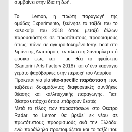
συμβαίνει στην ίδια τη ζωή.
Το
Lemon
,
η πρώτη παραγωγή της
ομάδας
Experimento
, ξεκίνησε το ταξίδι του το
καλοκαίρι του 2018 όπου μεταξύ άλλων
παρουσιάστηκε σε πρωτότυπους προορισμούς
όπως: πάνω σε αγκυροβολημένο
ferry
-
boat
στο
λιμάνι της Αντιπάρου,
εν πλω
στη Σαντορίνη υπό
φυσικό φως και
με θέα το ηφαίστειο
(
Santorini Arts Factory
2018)
και σ' ένα καρνάγιο
γεμάτο ψαρόβαρκες στην περιοχή του Λαυρίου.
Πρόκειται για μία
site
-
specific
παράσταση
, που
ταξιδεύει δοκιμάζοντας διαφορετικές συνθήκες
θέασης και καλλιτεχνικής παραγωγής. Γιατί
θέατρο υπάρχει όπου υπάρχουν θεατές.
Μετά το τέλος των παραστάσεων στο Θέατρο
Radar
, το
Lemon
θα βρεθεί εκ νέου σε
πρωτότυπους προορισμούς ανά την Ελλάδα,
ενώ παράλληλα προετοιμάζεται και το ταξίδι του