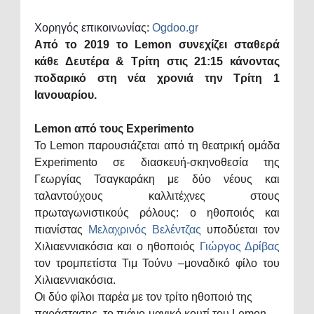
Χορηγός επικοινωνίας:
Ogdoo
.
gr
Από το 2019 το
Lemon
συνεχίζει σταθερά
κάθε Δευτέρα & Τρίτη στις 21:15 κάνοντας
ποδαρικό στη νέα χρονιά την Τρίτη 1
Ιανουαρίου.
Lemon
από τους
Experimento
Το
Lemon
παρουσιάζεται από τη θεατρική ομάδα
Experimento
σε διασκευή-σκηνοθεσία της
Γεωργίας Τσαγκαράκη με δύο νέους και
ταλαντούχους καλλιτέχνες στους
πρωταγωνιστικούς ρόλους:
ο ηθοποιός και
πιανίστας
Μελαχρινός Βελέντζας
υποδύεται τον
Χιλιαεννιακόσια και ο ηθοποιός
Γιώργος Δρίβας
τον τρομπετίστα Τιμ Τούνυ –μοναδικό φίλο του
Χιλιαεννιακόσια.
Οι δύο φίλοι παρέα με τον τρίτο ηθοποιό της
παράστασης, το πιάνο-μαγικό κουτί του
Lemon