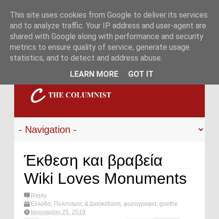
This site uses cookies from Google to deliver its services
and to analyze traffic. Your IP address and user-agent are
shared with Google along with performance and security
metrics to ensure quality of service, generate usage
statistics, and to detect and address abuse.
LEARN MORE
GOT IT
Έκθεση και βραβεία
Wiki Loves Monuments
Reply
Ελλαδα
,
Πολιτισμός & Διασκέδαση
,
φωτογραφια
,
goethe
institut
,
What's hot?
,
Wiki Loves Monuments
,
wikipedia
Ιανουαρίου 25, 2019