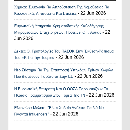
Χημικά: Συμφωνία Για Απλούστευση Της Νομοθεσίας Για
Recent Posts Widget
- 22 Jun 2026
Καλλυντικά, Λιπάσματα Και Ετικέτες
Ευρωπαϊκή Υπηρεσία Χρηματοδοτικής Καθοδήγησης
- 22
Μικρομεσαίων Επιχειρήσεων, Προτείνει Ο Γ. Αυτιάς
Jun 2026
Δεκτές Οι Τροπολογίες Του ΠΑΣΟΚ Στην Έκθεση-Ράπισμα
- 22 Jun 2026
Του ΕΚ Για Την Τουρκία
Νέο Σύστημα Για Την Επιστροφή Υπηκόων Τρίτων Χωρών
- 22 Jun 2026
Που Διαμένουν Παράτυπα Στην ΕΕ
Η Ευρωπαϊκή Επιτροπή Και Ο ΟΟΣΑ Παρουσιάζουν Το
- 22 Jun 2026
Πλαίσιο Γραμματισμού Στον Τομέα Της ΤΝ
Ελεονώρα Μελέτη: "Είναι Χυδαίο Ανήλικα Παιδιά Να
- 22 Jun 2026
Γίνονται Influencers"